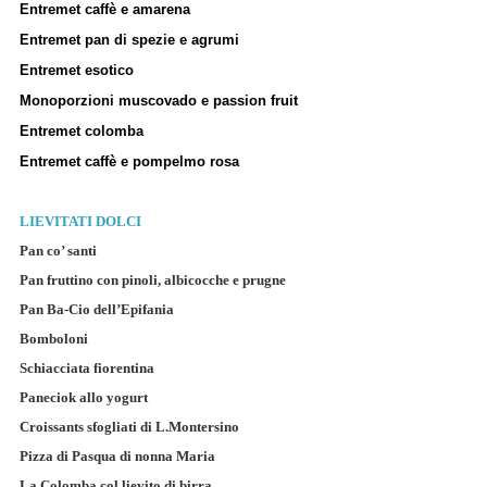
Entremet caffè e amarena
Entremet pan di spezie e agrumi
Entremet esotico
Monoporzioni muscovado e passion fruit
Entremet colomba
Entremet caffè e pompelmo rosa
LIEVITATI DOLCI
Pan co’ santi
Pan fruttino con pinoli, albicocche e prugne
Pan Ba-Cio dell’Epifania
Bomboloni
Schiacciata fiorentina
Paneciok allo yogurt
Croissants sfogliati di L.Montersino
Pizza di Pasqua di nonna Maria
La Colomba col lievito di birra