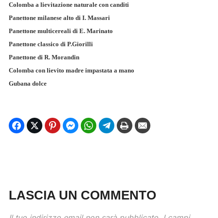
Colomba a lievitazione naturale con canditi
Panettone milanese alto di I. Massari
Panettone multicereali di E. Marinato
Panettone classico di P.Giorilli
Panettone di R. Morandin
Colomba con lievito madre impastata a mano
Gubana dolce
LASCIA UN COMMENTO
Il tuo indirizzo email non sarà pubblicato.
I campi