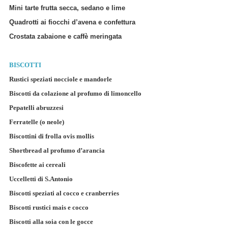
Mini tarte frutta secca, sedano e lime
Quadrotti ai fiocchi d’avena e confettura
Crostata zabaione e caffè meringata
BISCOTTI
Rustici speziati nocciole e mandorle
Biscotti da colazione al profumo di limoncello
Pepatelli abruzzesi
Ferratelle (o neole)
Biscottini di frolla ovis mollis
Shortbread al profumo d’arancia
Biscofette ai cereali
Uccelletti di S.Antonio
Biscotti speziati al cocco e cranberries
Biscotti rustici mais e cocco
Biscotti alla soia con le gocce