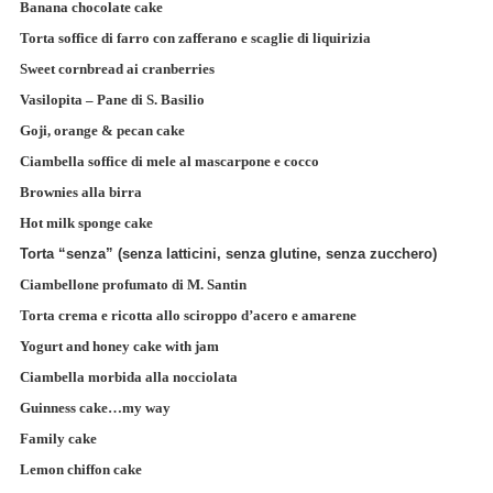
Banana chocolate cake
Torta soffice di farro con zafferano e scaglie di liquirizia
Sweet cornbread ai cranberries
Vasilopita – Pane di S. Basilio
Goji, orange & pecan cake
Ciambella soffice di mele al mascarpone e cocco
Brownies alla birra
Hot milk sponge cake
Torta “senza” (senza latticini, senza glutine, senza zucchero)
Ciambellone profumato di M. Santin
Torta crema e ricotta allo sciroppo d’acero e amarene
Yogurt and honey cake with jam
Ciambella morbida alla nocciolata
Guinness cake…my way
Family cake
Lemon chiffon cake