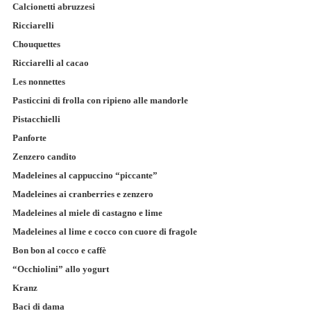
Calcionetti abruzzesi
Ricciarelli
Chouquettes
Ricciarelli al cacao
Les nonnettes
Pasticcini di frolla con ripieno alle mandorle
Pistacchielli
Panforte
Zenzero candito
Madeleines al cappuccino “piccante”
Madeleines ai cranberries e zenzero
Madeleines al miele di castagno e lime
Madeleines al lime e cocco con cuore di fragole
Bon bon al cocco e caffè
“Occhiolini” allo yogurt
Kranz
Baci di dama