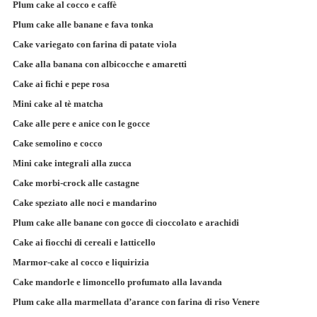
Plum cake al cocco e caffè
Plum cake alle banane e fava tonka
Cake variegato con farina di patate viola
Cake alla banana con albicocche e amaretti
Cake ai fichi e pepe rosa
Mini cake al tè matcha
Cake alle pere e anice con le gocce
Cake semolino e cocco
Mini cake integrali alla zucca
Cake morbi-crock alle castagne
Cake speziato alle noci e mandarino
Plum cake alle banane con gocce di cioccolato e arachidi
Cake ai fiocchi di cereali e latticello
Marmor-cake al cocco e liquirizia
Cake mandorle e limoncello profumato alla lavanda
Plum cake alla marmellata d’arance con farina di riso Venere