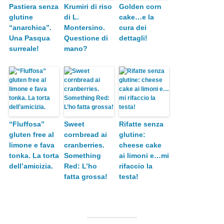
Pastiera senza
Krumiri di riso
Golden corn
glutine
di L.
cake…e la
“anarchica”.
Montersino.
cura dei
Una Pasqua
Questione di
dettagli!
surreale!
mano?
“Fluffosa”
Sweet
Rifatte senza
gluten free al
cornbread ai
glutine:
limone e fava
cranberries.
cheese cake
tonka. La torta
Something
ai limoni e…mi
dell’amicizia.
Red: L’ho
rifaccio la
fatta grossa!
testa!