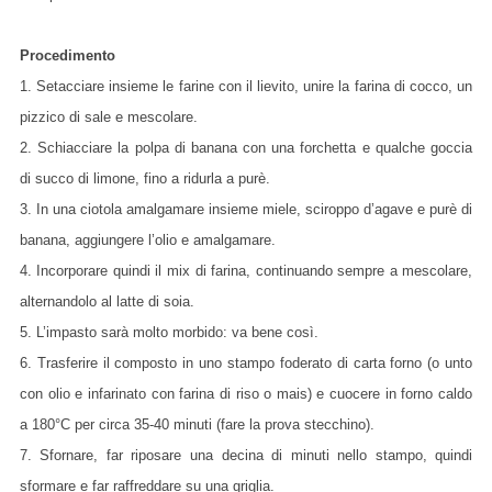
Procedimento
1. Setacciare insieme le farine con il lievito, unire la farina di cocco, un
pizzico di sale e mescolare.
2. Schiacciare la polpa di banana con una forchetta e qualche goccia
di succo di limone, fino a ridurla a purè.
3. In una ciotola amalgamare insieme miele, sciroppo d’agave e purè di
banana, aggiungere l’olio e amalgamare.
4. Incorporare quindi il mix di farina, continuando sempre a mescolare,
alternandolo al latte di soia.
5. L’impasto sarà molto morbido: va bene così.
6. Trasferire il composto in uno stampo foderato di carta forno (o unto
con olio e infarinato con farina di riso o mais) e cuocere in forno caldo
a 180°C per circa 35-40 minuti (fare la prova stecchino).
7. Sfornare, far riposare una decina di minuti nello stampo, quindi
sformare e far raffreddare su una griglia.