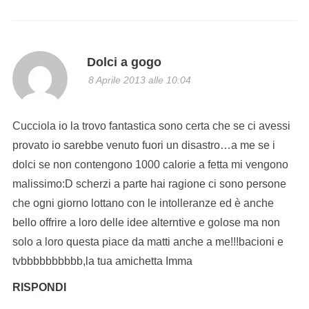
Dolci a gogo
8 Aprile 2013 alle 10:04
Cucciola io la trovo fantastica sono certa che se ci avessi
provato io sarebbe venuto fuori un disastro…a me se i
dolci se non contengono 1000 calorie a fetta mi vengono
malissimo:D scherzi a parte hai ragione ci sono persone
che ogni giorno lottano con le intolleranze ed è anche
bello offrire a loro delle idee alterntive e golose ma non
solo a loro questa piace da matti anche a me!!!bacioni e
tvbbbbbbbbbb,la tua amichetta Imma
RISPONDI