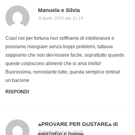
Manuela e Silvia
8 Aprile 2013 alle 11:14
Ciao! noi per fortuna non soffriamo di intolleranze e
possiamo mangiare senza troppi problemi, tuttavia
sappiamo che non dev'essere facile, soprattutto quando
queste colpiscono alimenti che si ama molto!
Buonissima, nonostante tutto, questa semplice tortina!
un bacione
RISPONDI
ஃPROVARE PER GUSTAREஃ di
8 Aprile 2013 alle 11:27
ஜиαтαℓια e ριиαஓ