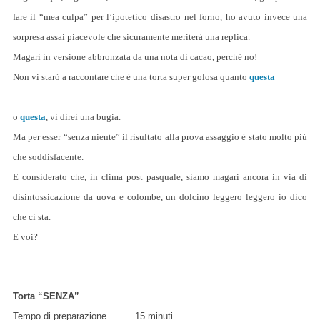
fare il “mea culpa” per l’ipotetico disastro nel forno, ho avuto invece una
sorpresa assai piacevole che sicuramente meriterà una replica.
Magari in versione abbronzata da una nota di cacao, perché no!
Non vi starò a raccontare che è una torta super golosa quanto
questa
o
questa
, vi direi una bugia.
Ma per esser “senza niente” il risultato alla prova assaggio è stato molto più
che soddisfacente.
E considerato che, in clima post pasquale, siamo magari ancora in via di
disintossicazione da uova e colombe, un dolcino leggero leggero io dico
che ci sta.
E voi?
Torta “SENZA”
Tempo di preparazione 15 minuti