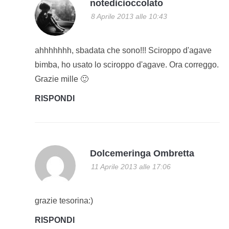
notedicioccolato
8 Aprile 2013 alle 10:43
ahhhhhhh, sbadata che sono!!! Sciroppo d'agave
bimba, ho usato lo sciroppo d'agave. Ora correggo.
Grazie mille 🙂
RISPONDI
Dolcemeringa Ombretta
11 Aprile 2013 alle 17:06
grazie tesorina:)
RISPONDI