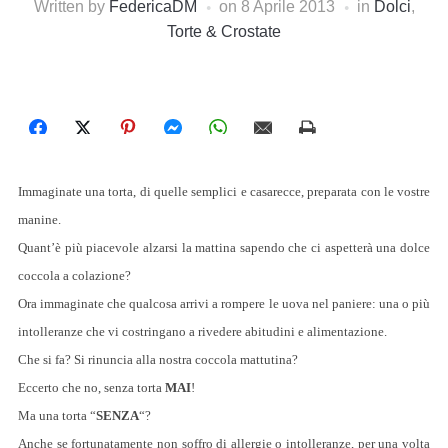
Written by
FedericaDM
on
8 Aprile 2013
in
Dolci
,
Torte & Crostate
Immaginate una torta, di quelle semplici e casarecce, preparata con le vostre
manine.
Quant’è più piacevole alzarsi la mattina sapendo che ci aspetterà una dolce
coccola a colazione?
Ora immaginate che qualcosa arrivi a rompere le uova nel paniere: una o più
intolleranze che vi costringano a rivedere abitudini e alimentazione.
Che si fa? Si rinuncia alla nostra coccola mattutina?
Eccerto che no, senza torta
MAI
!
Ma una torta “
SENZA
“?
Anche se fortunatamente non soffro di allergie o intolleranze, per una volta