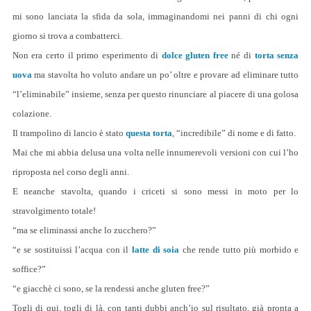
mi sono lanciata la sfida da sola, immaginandomi nei panni di chi ogni
giorno si trova a combatterci.
Non era certo il primo esperimento di
dolce gluten free
né di
torta senza
uova
ma stavolta ho voluto andare un po’ oltre e provare ad eliminare tutto
“l’eliminabile” insieme, senza per questo rinunciare al piacere di una golosa
colazione.
Il trampolino di lancio è stato
questa torta
, “incredibile” di nome e di fatto.
Mai che mi abbia delusa una volta nelle innumerevoli versioni con cui l’ho
riproposta nel corso degli anni.
E neanche stavolta, quando i criceti si sono messi in moto per lo
stravolgimento totale!
“ma se eliminassi anche lo zucchero?”
“e se sostituissi l’acqua con il
latte di soia
che rende tutto più morbido e
soffice?”
“e giacchè ci sono, se la rendessi anche gluten free?”
Togli di qui, togli di là, con tanti dubbi anch’io sul risultato, già pronta a