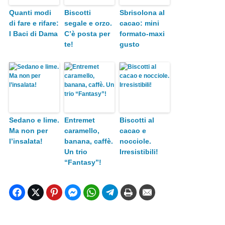
Quanti modi
Biscotti
Sbrisolona al
di fare e rifare:
segale e orzo.
cacao: mini
I Baci di Dama
C’è posta per
formato-maxi
te!
gusto
Sedano e lime.
Entremet
Biscotti al
Ma non per
caramello,
cacao e
l’insalata!
banana, caffè.
nocciole.
Un trio
Irresistibili!
“Fantasy”!