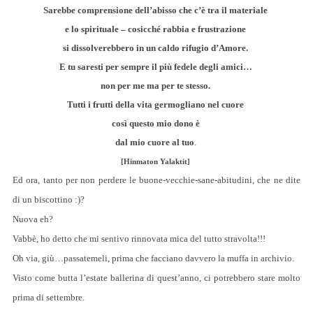
Sarebbe comprensione dell’abisso che c’è tra il materiale
e lo spirituale – cosicché rabbia e frustrazione
si dissolverebbero in un caldo rifugio d’Amore.
E tu saresti per sempre il più fedele degli amici…
non per me ma per te stesso.
Tutti i frutti della vita germogliano nel cuore
così questo mio dono è
dal mio cuore al tuo
.
[Hinmaton Yalaktit]
Ed ora, tanto per non perdere le buone-vecchie-sane-abitudini, che ne dite
di un biscottino :)?
Nuova eh?
Vabbè, ho detto che mi sentivo rinnovata mica del tutto stravolta!!!
Oh via, giù…passatemeli, prima che facciano davvero la muffa in archivio.
Visto come butta l’estate ballerina di quest’anno, ci potrebbero stare molto
prima di settembre.