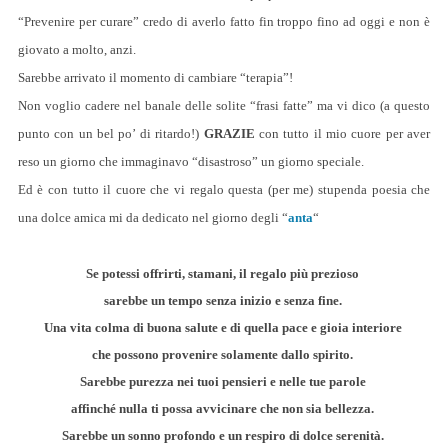
“Prevenire per curare” credo di averlo fatto fin troppo fino ad oggi e non è
giovato a molto, anzi.
Sarebbe arrivato il momento di cambiare “terapia”!
Non voglio cadere nel banale delle solite “frasi fatte” ma vi dico (a questo
punto con un bel po’ di ritardo!)
GRAZIE
con tutto il mio cuore per aver
reso un giorno che immaginavo “disastroso” un giorno speciale.
Ed è con tutto il cuore che vi regalo questa (per me) stupenda poesia che
una dolce amica mi da dedicato nel giorno degli “
anta
“
Se potessi offrirti, stamani, il regalo più prezioso
sarebbe un tempo senza inizio e senza fine.
Una vita colma di buona salute e di quella pace e gioia interiore
che possono provenire solamente dallo spirito.
Sarebbe purezza nei tuoi pensieri e nelle tue parole
affinché nulla ti possa avvicinare che non sia bellezza.
Sarebbe un sonno profondo e un respiro di dolce serenità.