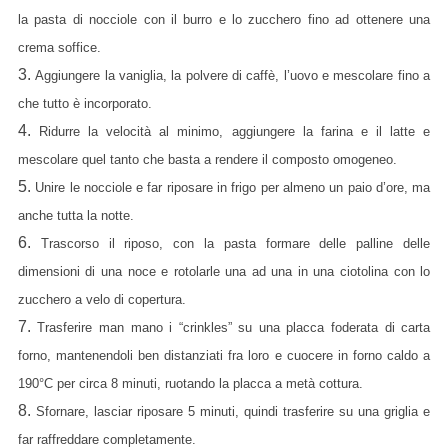
la pasta di nocciole con il burro e lo zucchero fino ad ottenere una
crema soffice.
3.
Aggiungere la vaniglia, la polvere di caffè, l’uovo e mescolare fino a
che tutto è incorporato.
4.
Ridurre la velocità al minimo, aggiungere la farina e il latte e
mescolare quel tanto che basta a rendere il composto omogeneo.
5.
Unire le nocciole e far riposare in frigo per almeno un paio d’ore, ma
anche tutta la notte.
6.
Trascorso il riposo, con la pasta formare delle palline delle
dimensioni di una noce e rotolarle una ad una in una ciotolina con lo
zucchero a velo di copertura.
7.
Trasferire man mano i “crinkles” su una placca foderata di carta
forno, mantenendoli ben distanziati fra loro e cuocere in forno caldo a
190°C per circa 8 minuti, ruotando la placca a metà cottura.
8.
Sfornare, lasciar riposare 5 minuti, quindi trasferire su una griglia e
far raffreddare completamente.