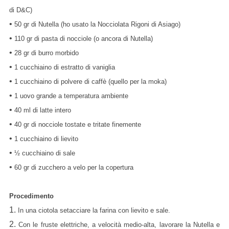
di D&C)
•
50 gr di Nutella (ho usato la Nocciolata Rigoni di Asiago)
•
110 gr di pasta di nocciole (o ancora di Nutella)
•
28 gr di burro morbido
•
1 cucchiaino di estratto di vaniglia
•
1 cucchiaino di polvere di caffè (quello per la moka)
•
1 uovo grande a temperatura ambiente
•
40 ml di latte intero
•
40 gr di nocciole tostate e tritate finemente
•
1 cucchiaino di lievito
•
½ cucchiaino di sale
•
60 gr di zucchero a velo per la copertura
Procedimento
1.
In una ciotola setacciare la farina con lievito e sale.
2.
Con le fruste elettriche, a velocità medio-alta, lavorare la Nutella e