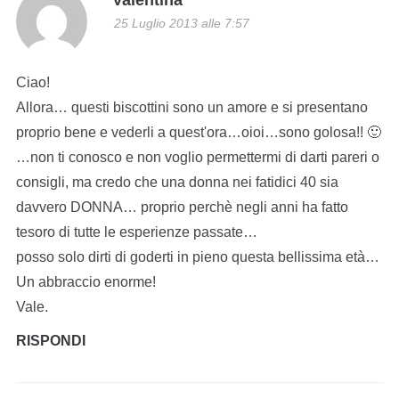
25 Luglio 2013 alle 7:57
Ciao!
Allora… questi biscottini sono un amore e si presentano
proprio bene e vederli a quest'ora…oioi…sono golosa!! 🙂
…non ti conosco e non voglio permettermi di darti pareri o
consigli, ma credo che una donna nei fatidici 40 sia
davvero DONNA… proprio perchè negli anni ha fatto
tesoro di tutte le esperienze passate…
posso solo dirti di goderti in pieno questa bellissima età…
Un abbraccio enorme!
Vale.
RISPONDI