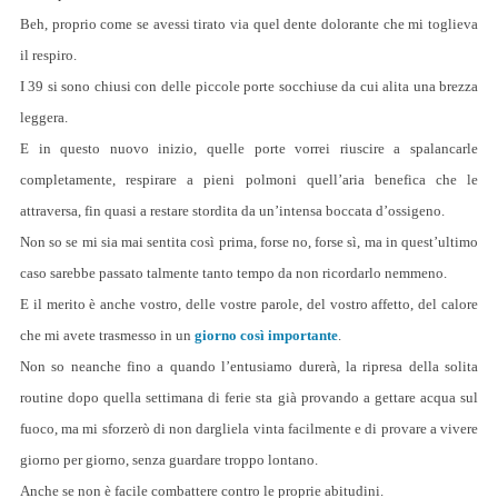
Beh, proprio come se avessi tirato via quel dente dolorante che mi toglieva
il respiro.
I 39 si sono chiusi con delle piccole porte socchiuse da cui alita una brezza
leggera.
E in questo nuovo inizio, quelle porte vorrei riuscire a spalancarle
completamente, respirare a pieni polmoni quell’aria benefica che le
attraversa, fin quasi a restare stordita da un’intensa boccata d’ossigeno.
Non so se mi sia mai sentita così prima, forse no, forse sì, ma in quest’ultimo
caso sarebbe passato talmente tanto tempo da non ricordarlo nemmeno.
E il merito è anche vostro, delle vostre parole, del vostro affetto, del calore
che mi avete trasmesso in un
giorno così importante
.
Non so neanche fino a quando l’entusiamo durerà, la ripresa della solita
routine dopo quella settimana di ferie sta già provando a gettare acqua sul
fuoco, ma mi sforzerò di non dargliela vinta facilmente e di provare a vivere
giorno per giorno, senza guardare troppo lontano.
Anche se non è facile combattere contro le proprie abitudini.