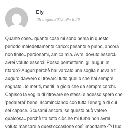
Ely
25 Luglio 2013 alle 8:20
Quante cose.. quante cose mi sono persa in questo
periodo maledettamente carico: pesante e pieno, ancora
non finito.. perdonami, amica mia. Avrei dovuto esserci..
avrei voluto esserci. Posso permettermi gli auguri in
ritardo? Auguri perchè hai varcato una soglia nuova e ti
auguro davvero di trovarci tutto quello che hai sempre
sognato.. lo meriti, meriti la gioia che da sempre cerchi.
Capisco la voglia di ritrovare se stessi e adesso spero che
'pedalerai' bene, ricominciando con tutta l'energia di cui
sei capace. Scusami ancora, se questo può valere
qualcosa.. perchè tra tutto ciòc he mi turba non avrei
voluto mancare a quest'occasione così importante 🙁 I tuoi