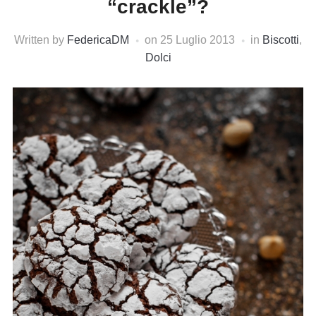
“crackle”?
Written by
FedericaDM
on
25 Luglio 2013
in
Biscotti
,
Dolci