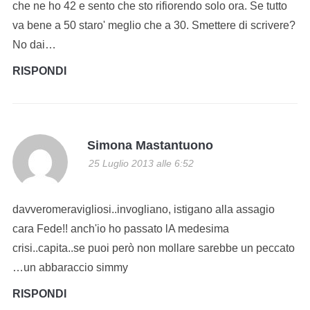
che ne ho 42 e sento che sto rifiorendo solo ora. Se tutto
va bene a 50 staro' meglio che a 30. Smettere di scrivere?
No dai…
RISPONDI
Simona Mastantuono
25 Luglio 2013 alle 6:52
davveromeravigliosi..invogliano, istigano alla assagio
cara Fede!! anch'io ho passato lA medesima
crisi..capita..se puoi però non mollare sarebbe un peccato
…un abbaraccio simmy
RISPONDI