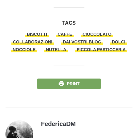
TAGS
BISCOTTI
CAFFÈ
CIOCCOLATO
COLLABORAZIONI
DAI VOSTRI BLOG
DOLCI
NOCCIOLE
NUTELLA
PICCOLA PASTICCERIA
PRINT
FedericaDM