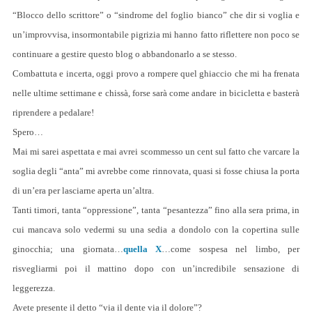
“Blocco dello scrittore” o “sindrome del foglio bianco” che dir si voglia e
un’improvvisa, insormontabile pigrizia mi hanno fatto riflettere non poco se
continuare a gestire questo blog o abbandonarlo a se stesso.
Combattuta e incerta, oggi provo a rompere quel ghiaccio che mi ha frenata
nelle ultime settimane e chissà, forse sarà come andare in bicicletta e basterà
riprendere a pedalare!
Spero…
Mai mi sarei aspettata e mai avrei scommesso un cent sul fatto che varcare la
soglia degli “anta” mi avrebbe come rinnovata, quasi si fosse chiusa la porta
di un’era per lasciarne aperta un’altra.
Tanti timori, tanta “oppressione”, tanta “pesantezza” fino alla sera prima, in
cui mancava solo vedermi su una sedia a dondolo con la copertina sulle
ginocchia; una giornata…
quella X
…come sospesa nel limbo, per
risvegliarmi poi il mattino dopo con un’incredibile sensazione di
leggerezza.
Avete presente il detto “via il dente via il dolore”?