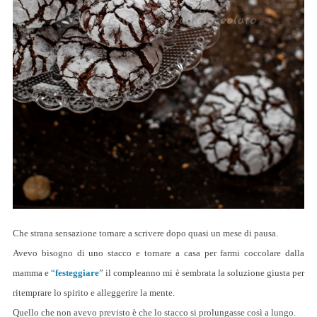
Che strana sensazione tornare a scrivere dopo quasi un mese di pausa.
Avevo bisogno di uno stacco e tornare a casa per farmi coccolare dalla
mamma e “
festeggiare
” il compleanno mi è sembrata la soluzione giusta per
ritemprare lo spirito e alleggerire la mente.
Quello che non avevo previsto è che lo stacco si prolungasse così a lungo.