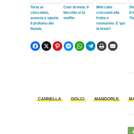
Torta al
Cuor di mela. Il
Mini cake
Sf
cioccolato,
biscotto si fa
croccanti alla
It
arancia e spezie.
muffin.
frutta e
Ti
Il profumo del
rosmarino. E’ qui
Natale.
la festa?
CANNELLA
DOLCI
MANDORLE
M