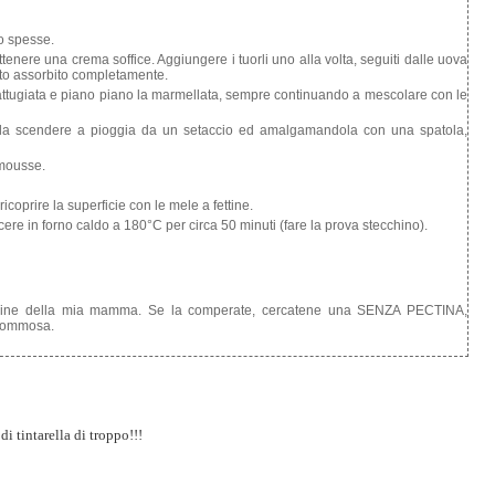
po spesse.
enere una crema soffice. Aggiungere i tuorli uno alla volta, seguiti dalle uova
ato assorbito completamente.
grattugiata e piano piano la marmellata, sempre continuando a mescolare con le
ola scendere a pioggia da un setaccio ed amalgamandola con una spatola,
 mousse.
icoprire la superficie con le mele a fettine.
ere in forno caldo a 180°C per circa 50 minuti (fare la prova stecchino).
manine della mia mamma. Se la comperate, cercatene una SENZA PECTINA,
a gommosa.
di tintarella di troppo!!!