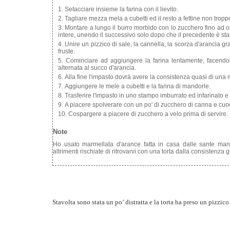
Setacciare insieme la farina con il lievito.
Tagliare mezza mela a cubetti ed il resto a fettine non trop
Montare a lungo il burro morbido con lo zucchero fino ad ott
intere, unendo il successivo solo dopo che il precedente è st
Unire un pizzico di sale, la cannella, la scorza d'arancia 
fruste.
Cominciare ad aggiungere la farina lentamente, facend
alternata al succo d'arancia.
Alla fine l'impasto dovrà avere la consistenza quasi di una
Aggiungere le mele a cubetti e la farina di mandorle.
Trasferire l'impasto in uno stampo imburrato ed infarinato e r
A piacere spolverare con un po' di zucchero di canna e cuoc
Cospargere a piacere di zucchero a velo prima di servire.
Note
Ho usato marmellata d'arance fatta in casa dalle sante 
altrimenti rischiate di ritrovarvi con una torta dalla consistenz
Stavolta sono stata un po’ distratta e la torta ha preso un pizzico 