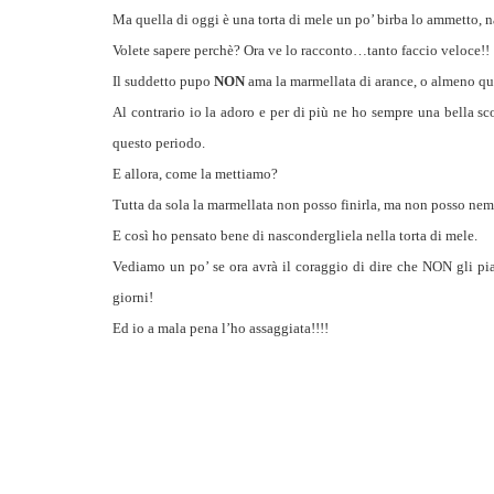
Ma quella di oggi è una torta di mele un po’ birba lo ammetto, n
Volete sapere perchè? Ora ve lo racconto…tanto faccio veloce!!
Il suddetto pupo
NON
ama la marmellata di arance, o almeno que
Al contrario io la adoro e per di più ne ho sempre una bella s
questo periodo.
E allora, come la mettiamo?
Tutta da sola la marmellata non posso finirla, ma non posso ne
E così ho pensato bene di nascondergliela nella torta di mele.
Vediamo un po’ se ora avrà il coraggio di dire che NON gli pi
giorni!
Ed io a mala pena l’ho assaggiata!!!!