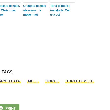
ogliata di mele.
Crostata di mele
Torta di mele e
’s Christmas
alsaziana…a
mandorle. Col
me
modo mio!
trucco!
TAGS
ARMELLATA
MELE
TORTE
TORTE DI MELE
PRINT