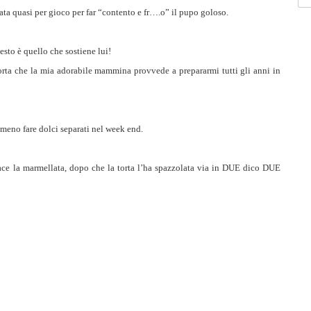
ata quasi per gioco per far “contento e fr….o” il pupo goloso.
sto è quello che sostiene lui!
corta che la mia adorabile mammina provvede a prepararmi tutti gli anni in
mmeno fare dolci separati nel week end.
ace la marmellata, dopo che la torta l’ha spazzolata via in DUE dico DUE
Br
by
ca