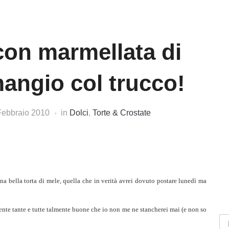
con marmellata di
angio col trucco!
Febbraio 2010
in
Dolci
,
Torte & Crostate
na bella torta di mele, quella che in verità avrei dovuto postare lunedì ma
ente tante e tutte talmente buone che io non me ne stancherei mai (e non so