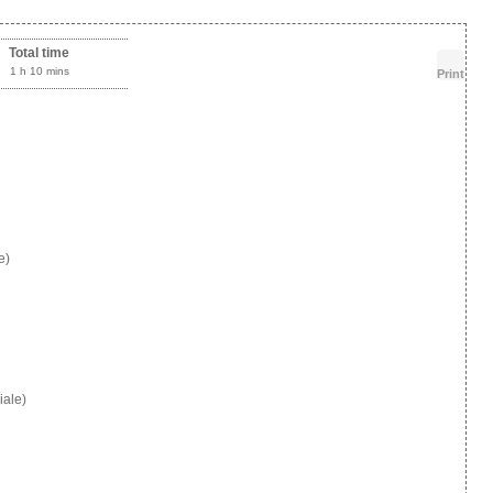
Total time
1 h 10 mins
Print
e)
iale)