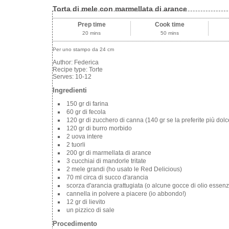
Torta di mele con marmellata di arance
Prep time
Cook time
20 mins
50 mins
Per uno stampo da 24 cm
Author:
Federica
Recipe type:
Torte
Serves:
10-12
Ingredienti
150 gr di farina
60 gr di fecola
120 gr di zucchero di canna (140 gr se la preferite più dolc
120 gr di burro morbido
2 uova intere
2 tuorli
200 gr di marmellata di arance
3 cucchiai di mandorle tritate
2 mele grandi (ho usato le Red Delicious)
70 ml circa di succo d'arancia
scorza d'arancia grattugiata (o alcune gocce di olio essenz
cannella in polvere a piacere (io abbondo!)
12 gr di lievito
un pizzico di sale
Procedimento