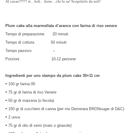
Al cacao?!?!? sì…beh…forse…chi lo sa! Scopritelo da soli!
Plum cake alla marmellata d’arance con farina di riso venere
Tempo di preparazione 20 minuti
Tempo di cottura 50 minuti
Tempo passivo –
Porzioni 10-12 persone
Ingredienti per uno stampo da plum cake 30×11 cm
•
150 gr farina 00
•
75 gr di farina di riso Venere
•
50 gr di maizena (o fecola)
•
150 gr di zucchero di canna (per me Demerara BRONsugar di D&C)
•
2 uova
•
75 gr di olio di semi (mais o girasole)