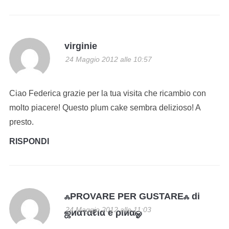
virginie
24 Maggio 2012 alle 10:57
Ciao Federica grazie per la tua visita che ricambio con
molto piacere! Questo plum cake sembra delizioso! A
presto.
RISPONDI
ஃPROVARE PER GUSTAREஃ di
24 Maggio 2012 alle 11:03
ஜиαтαℓια e ριиαஓ