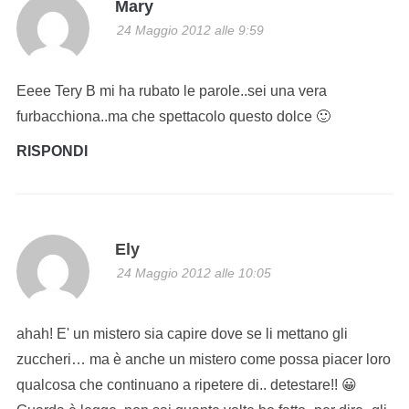
Mary
24 Maggio 2012 alle 9:59
Eeee Tery B mi ha rubato le parole..sei una vera
furbacchiona..ma che spettacolo questo dolce 🙂
RISPONDI
Ely
24 Maggio 2012 alle 10:05
ahah! E' un mistero sia capire dove se li mettano gli
zuccheri… ma è anche un mistero come possa piacer loro
qualcosa che continuano a ripetere di.. detestare!! 😀