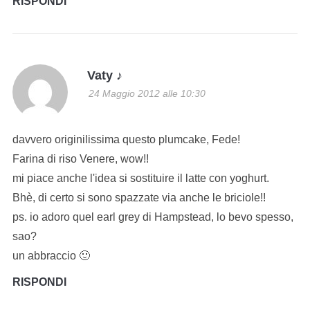
RISPONDI
Vaty ♪
24 Maggio 2012 alle 10:30
davvero originilissima questo plumcake, Fede!
Farina di riso Venere, wow!!
mi piace anche l'idea si sostituire il latte con yoghurt.
Bhè, di certo si sono spazzate via anche le briciole!!
ps. io adoro quel earl grey di Hampstead, lo bevo spesso,
sao?
un abbraccio 🙂
RISPONDI