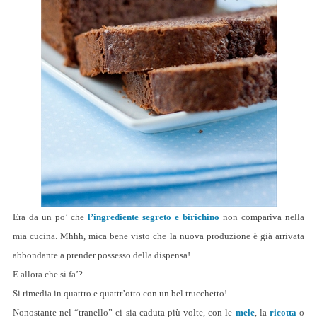
Era da un po’ che
l’ingrediente segreto e birichino
non compariva nella
mia cucina. Mhhh, mica bene visto che la nuova produzione è già arrivata
abbondante a prender possesso della dispensa!
E allora che si fa’?
Si rimedia in quattro e quattr’otto con un bel trucchetto!
Nonostante nel “tranello” ci sia caduta più volte, con le
mele
, la
ricotta
o