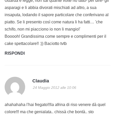
Guarda è legge, non sai quante volte ho fatto- per dire- gli
asparagi e li abbia divorati mischiati ad altro, a sua
insaputa, lodando il sapore particolare che conferivano al
piatto. Se li presento così come natura li ha fatti… 'che
schifo, non mi piacciono io non li mangio!'
Booooh! Grandissima come sempre e complimenti per il
cake spettacolare!! :)) Baciotto tvtb
RISPONDI
Claudia
24 Maggio 2012 alle 10:06
ahahahaha l'hai fregato!!!la afrina di riso venere dà quel
colore!!! ma che genialata.. chissà che bontà.. sto