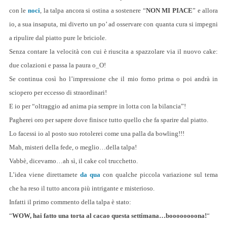
con le
noci
, la talpa ancora si ostina a sostenere “
NON MI PIACE
” e allora
io, a sua insaputa, mi diverto un po’ ad osservare con quanta cura si impegni
a ripulire dal piatto pure le briciole.
Senza contare la velocità con cui è riuscita a spazzolare via il nuovo cake:
due colazioni e passa la paura o_O!
Se continua così ho l’impressione che il mio forno prima o poi andrà in
sciopero per eccesso di straordinari!
E io per “oltraggio ad anima pia sempre in lotta con la bilancia”!
Pagherei oro per sapere dove finisce tutto quello che fa sparire dal piatto.
Lo facessi io al posto suo rotolerei come una palla da bowling!!!
Mah, misteri della fede, o meglio…della talpa!
Vabbè, dicevamo…ah sì, il cake col trucchetto.
L’idea viene direttamete
da qua
con qualche piccola variazione sul tema
che ha reso il tutto ancora più intrigante e misterioso.
Infatti il primo commento della talpa è stato:
“
WOW, hai fatto una torta al cacao questa settimana…boooooooona!
“