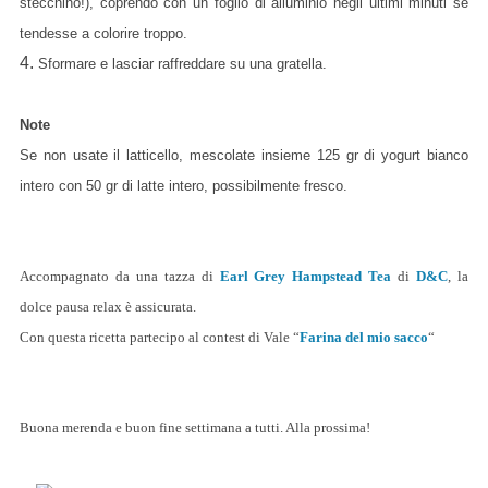
stecchino!), coprendo con un foglio di alluminio negli ultimi minuti se
tendesse a colorire troppo.
4.
Sformare e lasciar raffreddare su una gratella.
Note
Se non usate il latticello, mescolate insieme 125 gr di yogurt bianco
intero con 50 gr di latte intero, possibilmente fresco.
Accompagnato da una tazza di
Earl Grey Hampstead Tea
di
D&C
, la
dolce pausa relax è assicurata.
Con questa ricetta partecipo al contest di Vale “
Farina del mio sacco
“
Buona merenda e buon fine settimana a tutti. Alla prossima!