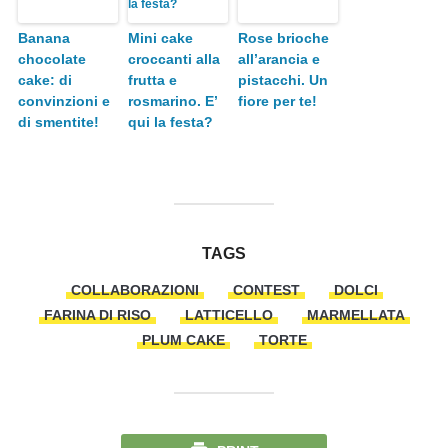
Banana
Mini cake
Rose brioche
chocolate
croccanti alla
all’arancia e
cake: di
frutta e
pistacchi. Un
convinzioni e
rosmarino. E’
fiore per te!
di smentite!
qui la festa?
TAGS
COLLABORAZIONI
CONTEST
DOLCI
FARINA DI RISO
LATTICELLO
MARMELLATA
PLUM CAKE
TORTE