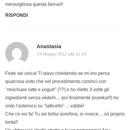
meravigliosa questa farina!!!
RISPONDI
Anastasia
24 Maggio 2012 alle 11:14
Fede sei unica! Ti stavo chiedendo se mi ero persa
qualcosa visto che nel procedimento cominci con
"mischiare latte e yogurt" (??) e ho riletto 3 volte gli
ingredienti senza vederli… poi finalmente (eureka!!!) ho
visto l'asterisco su "latticello"… vabbè!
Che ce voi fa! Tu sei birba sorellina, io invece… sò proprio
tonta!!