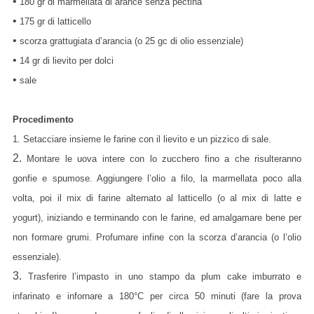
•
180 gr di marmellata di arance senza pectina
•
175 gr di latticello
•
scorza grattugiata d’arancia (o 25 gc di olio essenziale)
•
14 gr di lievito per dolci
•
sale
Procedimento
1. Setacciare insieme le farine con il lievito e un pizzico di sale.
2.
Montare le uova intere con lo zucchero fino a che risulteranno
gonfie e spumose. Aggiungere l’olio a filo, la marmellata poco alla
volta, poi il mix di farine alternato al latticello (o al mix di latte e
yogurt), iniziando e terminando con le farine, ed amalgamare bene per
non formare grumi. Profumare infine con la scorza d’arancia (o l’olio
essenziale).
3.
Trasferire l’impasto in uno stampo da plum cake imburrato e
infarinato e infornare a 180°C per circa 50 minuti (fare la prova