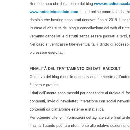
Si rende noto che il materiale del blog
www.notedicioccol
www.notedicioccolato.com
risulta online come tale dal me
dominio che hosting sono stati rinnovati fino al 2019. Il pe
In caso di chiusura del blog e cancellazione dal web di tut
verranno cancellati e distrutti senza essere passati a terzi,
Nel caso si verificasse tale eventualità, il diritto di accesso, 
più essere esercitati.
FINALITÀ DEL TRATTAMENTO DEI DATI RACCOLTI
Obiettivo del blog è quello di condividere le ricette dell’autr
è libera e gratuita.
I dati dell’utente sono raccolti per consentire al titolare di 
contenuti, invio di newsletter, interazione con social netwo
contenuti da piattaforme esterne e statistica.
Per ottenere ulteriori informazioni dettagliate sulle finalità
finalità, l’utente può fare riferimento alle relative sezioni d