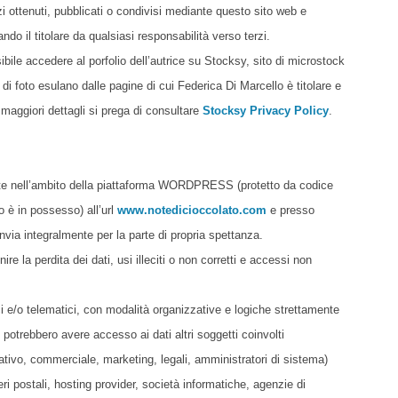
zi ottenuti, pubblicati o condivisi mediante questo sito web e
rando il titolare da qualsiasi responsabilità verso terzi.
bile accedere al porfolio dell’autrice su Stocksy, sito di microstock
 di foto esulano dalle pagine di cui Federica Di Marcello è titolare e
 maggiori dettagli si prega di consultare
Stocksy Privacy Policy
.
amente nell’ambito della piattaforma WORDPRESS (protetto da codice
 è in possesso) all’url
www.notedicioccolato.com
e presso
invia integralmente per la parte di propria spettanza.
re la perdita dei dati, usi illeciti o non corretti e accessi non
ci e/o telematici, con modalità organizzative e logiche strettamente
si, potrebbero avere accesso ai dati altri soggetti coinvolti
tivo, commerciale, marketing, legali, amministratori di sistema)
rieri postali, hosting provider, società informatiche, agenzie di