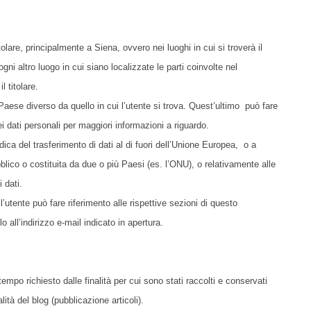
itolare, principalmente a Siena, ovvero nei luoghi in cui si troverà il
gni altro luogo in cui siano localizzate le parti coinvolte nel
l titolare.
n Paese diverso da quello in cui l’utente si trova. Quest’ultimo può fare
ei dati personali per maggiori informazioni a riguardo.
idica del trasferimento di dati al di fuori dell’Unione Europea, o a
bblico o costituita da due o più Paesi (es. l’ONU), o relativamente alle
 dati.
 l’utente può fare riferimento alle rispettive sezioni di questo
 all’indirizzo e-mail indicato in apertura.
l tempo richiesto dalle finalità per cui sono stati raccolti e conservati
alità del blog (pubblicazione articoli).