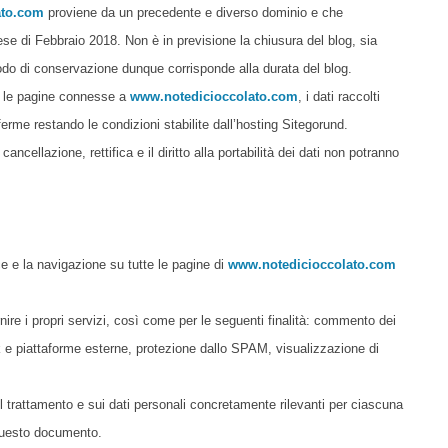
ato.com
proviene da un precedente e diverso dominio e che
se di Febbraio 2018. Non è in previsione la chiusura del blog, sia
riodo di conservazione dunque corrisponde alla durata del blog.
te le pagine connesse a
www.notedicioccolato.com
, i dati raccolti
 ferme restando le condizioni stabilite dall’hosting Sitegorund.
cancellazione, rettifica e il diritto alla portabilità dei dati non potranno
ice e la navigazione su tutte le pagine di
www.notedicioccolato.com
fornire i propri servizi, così come per le seguenti finalità: commento dei
rk e piattaforme esterne, protezione dallo SPAM, visualizzazione di
 del trattamento e sui dati personali concretamente rilevanti per ciascuna
i questo documento.