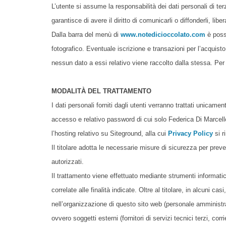
L’utente si assume la responsabilità dei dati personali di ter
garantisce di avere il diritto di comunicarli o diffonderli, libe
Dalla barra del menù di
www.notedicioccolato.com
è possi
fotografico. Eventuale iscrizione e transazioni per l’acquisto
nessun dato a essi relativo viene raccolto dalla stessa. Per
MODALITÀ DEL TRATTAMENTO
I dati personali forniti dagli utenti verranno trattati unic
accesso e relativo password di cui solo Federica Di Marcello
l’hosting relativo su Siteground, alla cui
Privacy Policy
si r
Il titolare adotta le necessarie misure di sicurezza per preveni
autorizzati.
Il trattamento viene effettuato mediante strumenti informati
correlate alle finalità indicate. Oltre al titolare, in alcuni ca
nell’organizzazione di questo sito web (personale amministra
ovvero soggetti esterni (fornitori di servizi tecnici terzi, cor