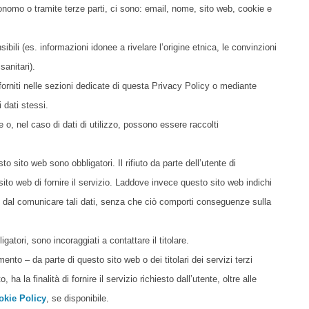
tonomo o tramite terze parti, ci sono: email, nome, sito web, cookie e
Br
bili (es. informazioni idonee a rivelare l’origine etnica, le convinzioni
by
 sanitari).
ca
 forniti nelle sezioni dedicate di questa Privacy Policy o mediante
i dati stessi.
e o, nel caso di dati di utilizzo, possono essere raccolti
to sito web sono obbligatori. Il rifiuto da parte dell’utente di
ito web di fornire il servizio. Laddove invece questo sito web indichi
ersi dal comunicare tali dati, senza che ciò comporti conseguenze sulla
atori, sono incoraggiati a contattare il titolare.
mento – da parte di questo sito web o dei titolari dei servizi terzi
a la finalità di fornire il servizio richiesto dall’utente, oltre alle
okie Policy
, se disponibile.