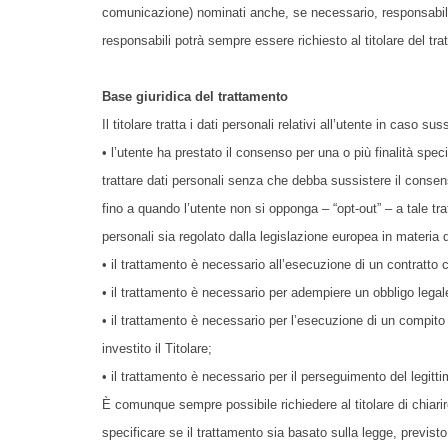
comunicazione) nominati anche, se necessario, responsabili d
responsabili potrà sempre essere richiesto al titolare del tr
Base giuridica del trattamento
Il titolare tratta i dati personali relativi all’utente in caso s
• l’utente ha prestato il consenso per una o più finalità speci
trattare dati personali senza che debba sussistere il consenso
fino a quando l’utente non si opponga – “opt-out” – a tale tra
personali sia regolato dalla legislazione europea in materia d
• il trattamento è necessario all’esecuzione di un contratto c
• il trattamento è necessario per adempiere un obbligo legale 
• il trattamento è necessario per l’esecuzione di un compito d
investito il Titolare;
• il trattamento è necessario per il perseguimento del legittim
È comunque sempre possibile richiedere al titolare di chiarir
specificare se il trattamento sia basato sulla legge, previst