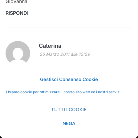
Giovanna
RISPONDI
Caterina
25 Marzo 2011 alle 12:29
Vedi? Vedi che ho ragione a pensare che prima o poi
Gestisci Consenso Cookie
si convertirà alle verdure? Siamo arrivati ad un
compromesso, passati di verdure….proverò!!!
Usiamo cookie per ottimizzare il nostro sito web ed i nostri servizi.
Ottimo plum cake, questo piace anche a me!!
TUTTI I COOKIE
RISPONDI
NEGA
SHARE THIS