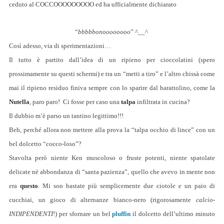
ceduto al COCCOOOOOOOOO ed ha ufficialmente dichiarato
“
bbbbbonoooooooo
” ^__^
Così adesso, via di sperimentazioni…
Il tutto è partito dall’idea di un ripieno per cioccolatini (spero
prossimamente su questi schermi) e tra un “metti a tiro” e l’altro chissà come
mai il ripieno residuo finiva sempre con lo sparire dal barattolino, come la
Nutella
, paro paro! Ci fosse per caso una
talpa
infiltrata in cucina?
Il dubbio m’è parso un tantino legittimo!!!
Beh, perché allora non mettere alla prova la “talpa occhio di lince” con un
bel dolcetto “cocco-loso”?
Stavolta però niente Ken muscoloso o fruste potenti, niente spatolate
delicate né abbondanza di “santa pazienza”, quello che avevo in mente non
era
questo
. Mi son bastate più semplicemente due ciotole e un paio di
cucchiai, un gioco di alternanze bianco-nero (rigorosamente
calcio-
INDIPENDENTI
!) per sfornare un bel
pluffin
il dolcetto dell’ultimo minuto