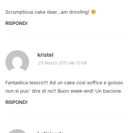
Scrumptious cake dear…am drooling!
RISPONDI
kristel
25 Marzo 2011 alle 12:09
Fantastica tesoro!!! Ad un cake cosi soffice e goloso
non si puo' dire di no!! Buon week-end! Un bacione.
RISPONDI