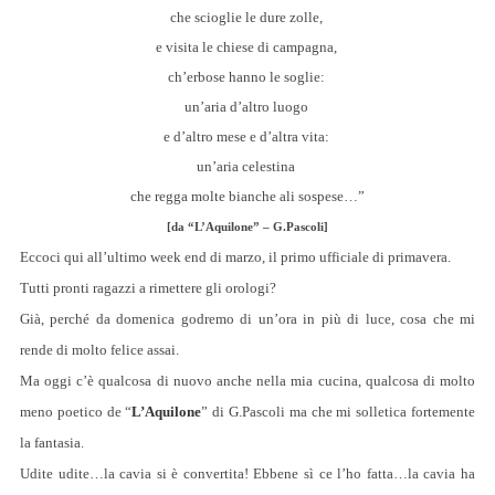
che scioglie le dure zolle,
e visita le chiese di campagna,
ch’erbose hanno le soglie:
un’aria d’altro luogo
e d’altro mese e d’altra vita:
un’aria celestina
che regga molte bianche ali sospese…”
[da “L’Aquilone” – G.Pascoli]
Eccoci qui all’ultimo week end di marzo, il primo ufficiale di primavera.
Tutti pronti ragazzi a rimettere gli orologi?
Già, perché da domenica godremo di un’ora in più di luce, cosa che mi
rende di molto felice assai.
Ma oggi c’è qualcosa di nuovo anche nella mia cucina, qualcosa di molto
meno poetico de “
L’Aquilone
” di G.Pascoli ma che mi solletica fortemente
la fantasia.
Udite udite…la cavia si è convertita! Ebbene sì ce l’ho fatta…la cavia ha