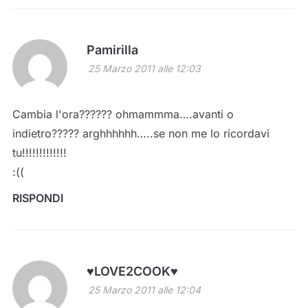
Pamirilla
25 Marzo 2011 alle 12:03
Cambia l'ora?????? ohmammma….avanti o
indietro????? arghhhhhh…..se non me lo ricordavi
tu!!!!!!!!!!!!!
:((
RISPONDI
♥LOVE2COOK♥
25 Marzo 2011 alle 12:04