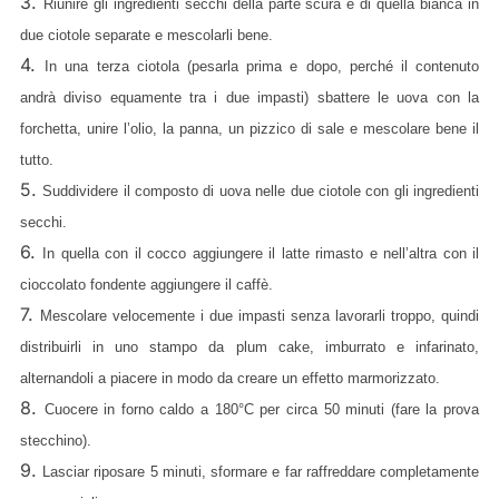
3.
Riunire gli ingredienti secchi della parte scura e di quella bianca in
due ciotole separate e mescolarli bene.
4.
In una terza ciotola (pesarla prima e dopo, perché il contenuto
andrà diviso equamente tra i due impasti) sbattere le uova con la
forchetta, unire l’olio, la panna, un pizzico di sale e mescolare bene il
tutto.
5.
Suddividere il composto di uova nelle due ciotole con gli ingredienti
secchi.
6.
In quella con il cocco aggiungere il latte rimasto e nell’altra con il
cioccolato fondente aggiungere il caffè.
7.
Mescolare velocemente i due impasti senza lavorarli troppo, quindi
distribuirli in uno stampo da plum cake, imburrato e infarinato,
alternandoli a piacere in modo da creare un effetto marmorizzato.
8.
Cuocere in forno caldo a 180°C per circa 50 minuti (fare la prova
stecchino).
9.
Lasciar riposare 5 minuti, sformare e far raffreddare completamente