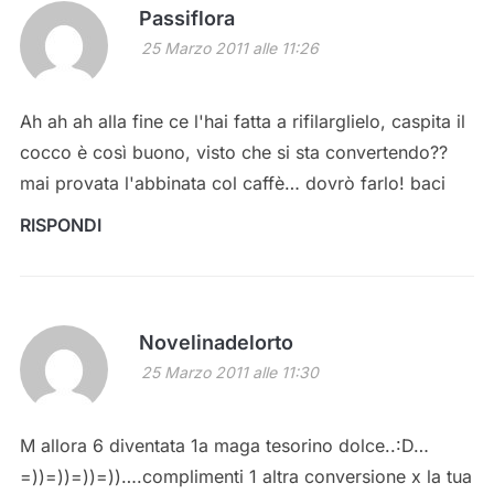
Passiflora
25 Marzo 2011 alle 11:26
Ah ah ah alla fine ce l'hai fatta a rifilarglielo, caspita il
cocco è così buono, visto che si sta convertendo??
mai provata l'abbinata col caffè… dovrò farlo! baci
RISPONDI
Novelinadelorto
25 Marzo 2011 alle 11:30
M allora 6 diventata 1a maga tesorino dolce..:D…
=))=))=))=))….complimenti 1 altra conversione x la tua