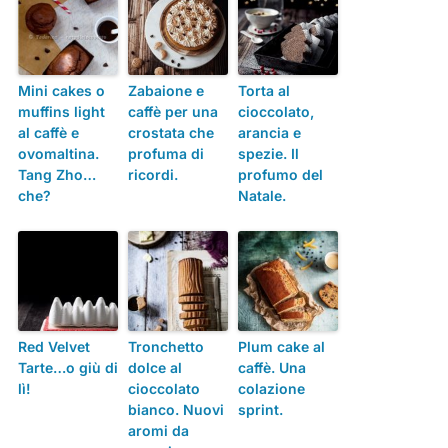
Mini cakes o
Zabaione e
Torta al
muffins light
caffè per una
cioccolato,
al caffè e
crostata che
arancia e
ovomaltina.
profuma di
spezie. Il
Tang Zho…
rico​rdi.
profumo del
che?
Natale.
Red Velvet
Tronchetto
Plum cake al
Tarte…o giù di
dolce al
caffè. Una
lì!
cioccolato
colazione
bianco. Nuovi
sprint.
aromi da