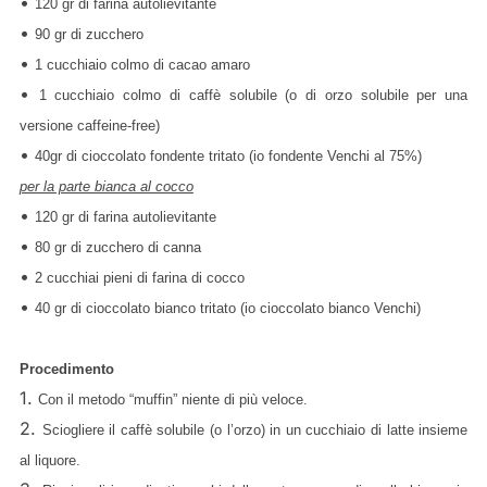
•
120 gr di farina autolievitante
•
90 gr di zucchero
•
1 cucchiaio colmo di cacao amaro
•
1 cucchiaio colmo di caffè solubile (o di orzo solubile per una
versione caffeine-free)
•
40gr di cioccolato fondente tritato (io fondente Venchi al 75%)
per la parte bianca al cocco
•
120 gr di farina autolievitante
•
80 gr di zucchero di canna
•
2 cucchiai pieni di farina di cocco
•
40 gr di cioccolato bianco tritato (io cioccolato bianco Venchi)
Procedimento
1.
Con il metodo “muffin” niente di più veloce.
2.
Sciogliere il caffè solubile (o l’orzo) in un cucchiaio di latte insieme
al liquore.