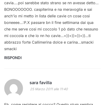
cavia….poi sarebbe stato strano se nn avesse detto…
BONOOOOOOO. caspiterina e na meravoglia e sai
anch'io mi metto in lista delle cavie cn cose cosi
boneeee…:P.X passare bn il fine settimana dai qua
che me serve cosi mi coccolo 1 pò dato che nessuno
mi coccola e che io nn ho cavie…=))=))=))=))…ti
abbrazzo forte Callimerina dolce e carina…smacki
smacki
RISPONDI
sara favilla
25 Marzo 2011 alle 11:40
Eh, come resistere al cocco? Questo plum sembra