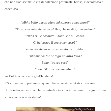
che non tradisce mai e via di colazione profumata, briosa, cioccolatosa e…
coccolosa
“
Mhhh bello questo plum cake, posso assaggiare
?”
“Eh sì, è venuto niente male! Beh, che ne dici, può andare?”
“
mhhh sì…cioccolato…bono! E poi…cocco!
Ci hai messo il cocco per caso?
”
Per un istante ho avuto un avuto un brivido…
“
bbbbbono! Me ne tagli un’altra fetta?
Bono il cocco però
”
“bono
SI’
…te possssssssino!”
ma l’ultima parte non gliel’ho detta!
P.S.
col senno di poi non so quanto la conversione mi sia convenuta!
Ho la netta sensazione che eventuali cioccolatini avranno bisogno di una
sorveglianza a vista stretta!