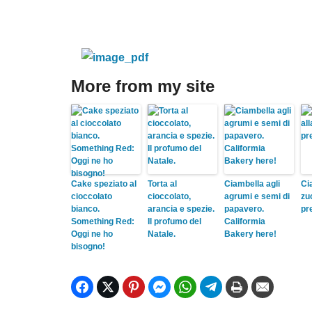
More from my site
Cake speziato al
Torta al
Ciambella agli
Ci
cioccolato
cioccolato,
agrumi e semi di
zu
bianco.
arancia e spezie.
papavero.
pr
Something Red:
Il profumo del
Califormia
Oggi ne ho
Natale.
Bakery here!
bisogno!