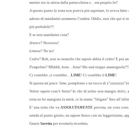
mentre ero in attesa dalla parrucchiera e…era proprio lei!
A questo punto la torta non poteva più aspettare, lo aveva fatto
adesso di mandarini nemmeno l’ombra. Oddìo, non che qui si tr
più probabile!!!
E se non mandarini cosa?
Arance
? Noooooo!
Limone
? No no!
Cedro
? Boh, non so neanche che sapore abbia il cedro! E poi a
Pompelmo
? Mhhhh, forse…forse! Ma sarà troppo amarognola?!
Ci vorrebbe..ci vorrebbe…
LIME
! Ci vorrebbe il
LIME
!
Sì questa mi piace: lime, pomplemo e un tocco di z”zzzzzzzz”e
Volete sapere com’è finita? Io che di solito non mangio dolci, a
torta ne ho mangiata la metà; ce la siamo “litigata” fino all’ul
E’ una torta che va
ASSOLUTAMENTE
provata, un cous cous
umida al punto giusto, un sapore fresco con un leggerissimo, a
Grazie
Saretta
per avermela ricordata.