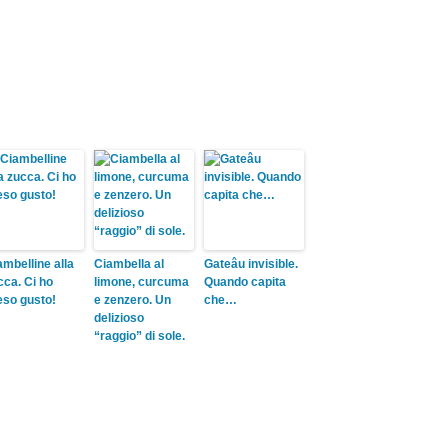
ambelline alla
Ciambella al
Gateâu invisible.
cca. Ci ho
limone, curcuma
Quando capita
eso gusto!
e zenzero. Un
che…
delizioso
“raggio” di sole.