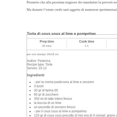
Prometto che alla prossima stagione dei mandarini la proverò ne
Ma durante l’estate credo sarà oggetto di numerose sperimentaz
Torta di cous cous al lime e pompelmo
Prep time
Cook time
30 mins
1 h
per uno stampo 18x18 cm
Author:
Federica
Recipe type:
Torte
Serves:
10-12
Ingredienti
- per la crema pasticcera al lime e zenzero
3 tuorli
30 gr di farina 00
60 gr di zucchero
350 ml di latte intero fresco
la buccia di un lime
un pezzetto di zenzero fresco
- per il cous cous al lime e pompelmo
125 gr di cous cous precotto (il mio era di 4 cereali: grano 