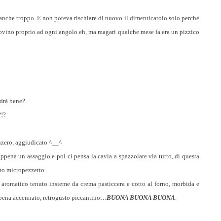
 anche troppo. E non poteva rischiare di nuovo il dimenticatoio solo perchè
Br
ovino proprio ad ogni angolo eh, ma magari qualche mese fa era un pizzico
by
ca
ndrà bene?
?!?
nzero, aggiudicato ^__^
ppena un assaggio e poi ci pensa la cavia a spazzolare via tutto, di questa
timo micropezzetto.
 aromatico tenuto insieme da crema pasticcera e cotto al forno, morbida e
ppena accennato, retrogusto piccantino…
BUONA BUONA BUONA
.