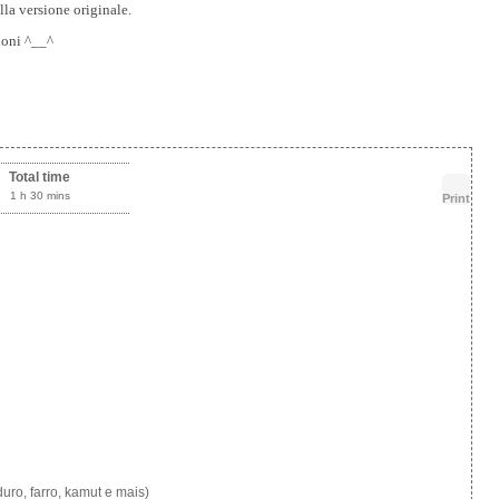
lla versione originale.
ioni ^__^
Total time
1 h 30 mins
Print
duro, farro, kamut e mais)