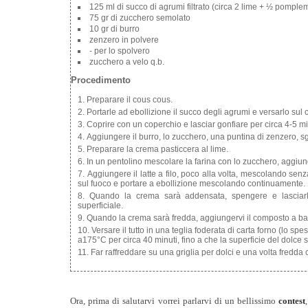
125 ml di succo di agrumi filtrato (circa 2 lime + ½ pomple
75 gr di zucchero semolato
10 gr di burro
zenzero in polvere
- per lo spolvero
zucchero a velo q.b.
Procedimento
Preparare il cous cous.
Portarle ad ebollizione il succo degli agrumi e versarlo su
Coprire con un coperchio e lasciar gonfiare per circa 4-5 mi
Aggiungere il burro, lo zucchero, una puntina di zenzero, sg
Preparare la crema pasticcera al lime.
In un pentolino mescolare la farina con lo zucchero, aggiun
Aggiungere il latte a filo, poco alla volta, mescolando senz
sul fuoco e portare a ebollizione mescolando continuamente.
Quando la crema sarà addensata, spengere e lasciarl
superficiale.
Quando la crema sarà fredda, aggiungervi il composto a b
Versare il tutto in una teglia foderata di carta forno (lo sp
a175°C per circa 40 minuti, fino a che la superficie del dolc
Far raffreddare su una griglia per dolci e una volta fredda
Ora, prima di salutarvi vorrei parlarvi di un bellissimo
contest