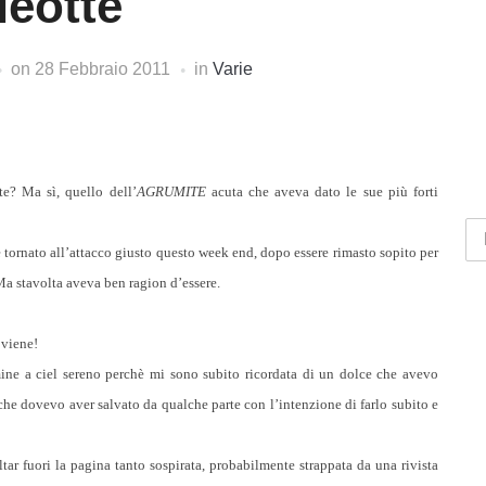
leotte
on
28 Febbraio 2011
in
Varie
te? Ma sì, quello dell’
AGRUMITE
acuta che aveva dato le sue più forti
 è tornato all’attacco giusto questo week end, dopo essere rimasto sopito per
 Ma stavolta aveva ben ragion d’essere.
 viene!
ine a ciel sereno perchè mi sono subito ricordata di un dolce che avevo
che dovevo aver salvato da qualche parte con l’intenzione di farlo subito e
altar fuori la pagina tanto sospirata, probabilmente strappata da una rivista