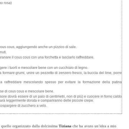
mo rosa)
l cous cous, aggiungendo anche un pizzico di sale.
nuti.
ranare il cous cous con una forchetta e lasciarlo raffreddare.
gere i tuorli e mescolare bene con un cucchiaio di legno.
a formare grumi, unire un pezzetto di zenzero fresco, la buccia del lime, porre
a raffreddare mescolando spesso per evitare la formazione della patina
ase di cous cous e mescolare bene.
essore dovrà essere di un paio di centimetri, non di più) e cuocere in forno caldo
e sarà leggermente dorata e compariranno delle piccole crepe.
 cospargere di zucchero a velo.
, quello organizzato dalla dolcissima
Tiziana
che ha avuto un’idea a mio