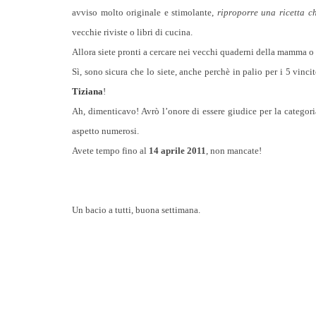
avviso molto originale e stimolante,
riproporre una ricetta ch
vecchie riviste o libri di cucina.
Allora siete pronti a cercare nei vecchi quaderni della mamma o 
Sì, sono sicura che lo siete, anche perchè in palio per i 5 vinci
Tiziana
!
Ah, dimenticavo! Avrò l’onore di essere giudice per la categori
aspetto numerosi.
Avete tempo fino al
14 aprile 2011
, non mancate!
Un bacio a tutti, buona settimana.