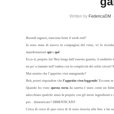
ga
Written by
FedericaDM
Buondì ragazzi, trascorso bene il week end?
Io sono stata di nuovo in compagnia del virus, ve lo ricorda
manifestazioni
qui
e
qui
!
Ecco sì, proprio lui! Ben lungi dall’esserne guarita, il suddetto
un po’ a tramare nell’ombra con la complicità dei soliti criceti!
Mai sentito che l’appetito vien mangiando?
Beh, potrei rispondere che
l’appetito vien leggendo
! Eccome se
Quando ho visto
questa torta
da saretta è stato come un fulm
adocchiato qualche anno fa proprio con gli stessi ingredienti e 
poi…dimenticato?
DIMENTICATO
!
Cerca di cerca di qua cerca di là sono riuscita alla fine a far s