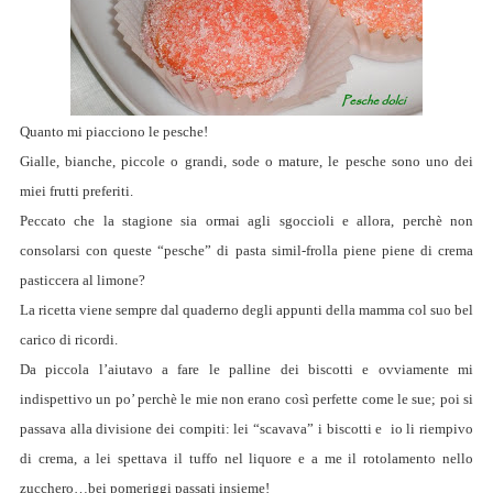
Quanto mi piacciono le pesche!
Gialle, bianche, piccole o grandi, sode o mature, le pesche sono uno dei
miei frutti preferiti.
Peccato che la stagione sia ormai agli sgoccioli e allora, perchè non
consolarsi con queste “pesche” di pasta simil-frolla piene piene di crema
pasticcera al limone?
La ricetta viene sempre dal quaderno degli appunti della mamma col suo bel
carico di ricordi.
Da piccola l’aiutavo a fare le palline dei biscotti e ovviamente mi
indispettivo un po’ perchè le mie non erano così perfette come le sue; poi si
passava alla divisione dei compiti: lei “scavava” i biscotti e io li riempivo
di crema, a lei spettava il tuffo nel liquore e a me il rotolamento nello
zucchero…bei pomeriggi passati insieme!