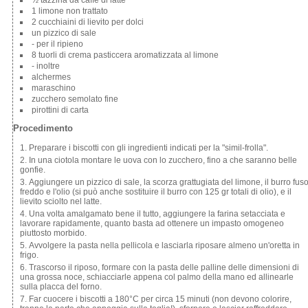
1 limone non trattato
2 cucchiaini di lievito per dolci
un pizzico di sale
- per il ripieno
8 tuorli di crema pasticcera aromatizzata al limone
- inoltre
alchermes
maraschino
zucchero semolato fine
pirottini di carta
Procedimento
Preparare i biscotti con gli ingredienti indicati per la "simil-frolla".
In una ciotola montare le uova con lo zucchero, fino a che saranno belle
gonfie.
Aggiungere un pizzico di sale, la scorza grattugiata del limone, il burro fus
freddo e l'olio (si può anche sostituire il burro con 125 gr totali di olio), e il
lievito sciolto nel latte.
Una volta amalgamato bene il tutto, aggiungere la farina setacciata e
lavorare rapidamente, quanto basta ad ottenere un impasto omogeneo
piuttosto morbido.
Avvolgere la pasta nella pellicola e lasciarla riposare almeno un'oretta in
frigo.
Trascorso il riposo, formare con la pasta delle palline delle dimensioni di
una grossa noce, schiacciarle appena col palmo della mano ed allinearle
sulla placca del forno.
Far cuocere i biscotti a 180°C per circa 15 minuti (non devono colorire,