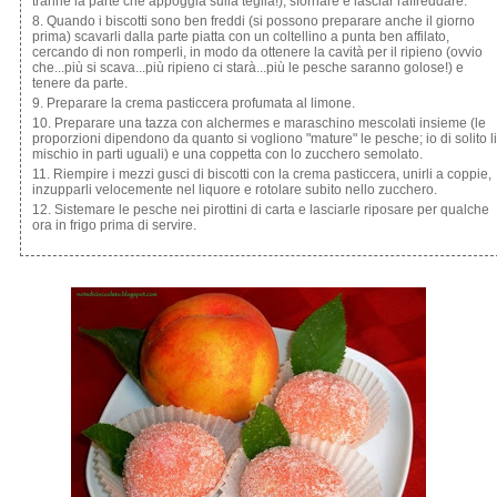
tranne la parte che appoggia sulla teglia!), sfornare e lasciar raffreddare.
Quando i biscotti sono ben freddi (si possono preparare anche il giorno
prima) scavarli dalla parte piatta con un coltellino a punta ben affilato,
cercando di non romperli, in modo da ottenere la cavità per il ripieno (ovvio
che...più si scava...più ripieno ci starà...più le pesche saranno golose!) e
tenere da parte.
Preparare la crema pasticcera profumata al limone.
Preparare una tazza con alchermes e maraschino mescolati insieme (le
proporzioni dipendono da quanto si vogliono "mature" le pesche; io di solito li
mischio in parti uguali) e una coppetta con lo zucchero semolato.
Riempire i mezzi gusci di biscotti con la crema pasticcera, unirli a coppie,
inzupparli velocemente nel liquore e rotolare subito nello zucchero.
Sistemare le pesche nei pirottini di carta e lasciarle riposare per qualche
ora in frigo prima di servire.