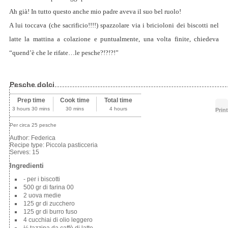
Ah già! In tutto questo anche mio padre aveva il suo bel ruolo!
A lui toccava (che sacrificio!!!!) spazzolare via i bricioloni dei biscotti nel
latte la mattina a colazione e puntualmente, una volta finite, chiedeva
“quend’è che le rifate…le pesche?!?!?!”
Pesche dolci
Prep time
Cook time
Total time
3 hours 30 mins
30 mins
4 hours
Print
Per circa 25 pesche
Author:
Federica
Recipe type:
Piccola pasticceria
Serves:
15
Ingredienti
- per i biscotti
500 gr di farina 00
2 uova medie
125 gr di zucchero
125 gr di burro fuso
4 cucchiai di olio leggero
½ tazzina da caffè di latte