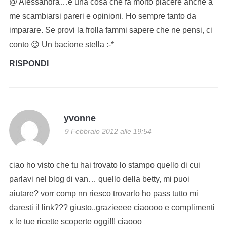
@ Alessandra…è una cosa che fa molto piacere anche a
me scambiarsi pareri e opinioni. Ho sempre tanto da
imparare. Se provi la frolla fammi sapere che ne pensi, ci
conto 😉 Un bacione stella :-*
RISPONDI
yvonne
9 Febbraio 2012 alle 19:54
ciao ho visto che tu hai trovato lo stampo quello di cui
parlavi nel blog di van… quello della betty, mi puoi
aiutare? vorr comp nn riesco trovarlo ho pass tutto mi
daresti il link??? giusto..grazieeee ciaoooo e complimenti
x le tue ricette scoperte oggi!!! ciaooo