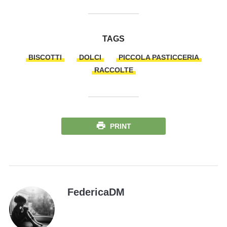
TAGS
BISCOTTI
DOLCI
PICCOLA PASTICCERIA
RACCOLTE
PRINT
FedericaDM