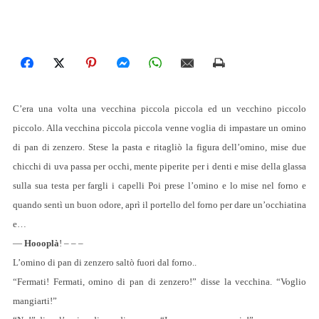
C’era una volta una vecchina piccola piccola ed un vecchino piccolo
piccolo. Alla vecchina piccola piccola venne voglia di impastare un omino
di pan di zenzero. Stese la pasta e ritagliò la figura dell’omino, mise due
chicchi di uva passa per occhi, mente piperite per i denti e mise della glassa
sulla sua testa per fargli i capelli Poi prese l’omino e lo mise nel forno e
quando sentì un buon odore, aprì il portello del forno per dare un’occhiatina
e…
—
Hoooplà
! – – –
L’omino di pan di zenzero saltò fuori dal forno..
“Fermati! Fermati, omino di pan di zenzero!” disse la vecchina. “Voglio
mangiarti!”