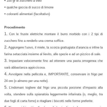
•
100 gr di zucchero a velo
•
qualche goccia di succo di limone
•
coloranti alimentari (facoltativo)
Procedimento
1.
Con le fruste elettriche montare il burro morbido con i 2 tipi di
zucchero fino a renderlo una crema soffice.
2.
Aggiungere l’uovo, il miele, la scorza grattugiata d’arancia e infine la
farina setacciata insieme al lievito, alle spezie e ad un pizzico di sale.
3.
Impastare velocemente fino ad ottenere una pasta omogenea che
sarà abbastanza appiccicosa.
4.
Avvolgere nella pellicola e, IMPORTANTE, conservare in frigo per
24 ore (o almeno per una notte).
5.
L’indomani togliere dal frigo una piccola porzione d’impasto alla
volta, stendere sulla spianatoia leggermente infarinata (o, meglio, tra
due fogli di carta forno) e ritagliare i biscotti nelle forme preferite.