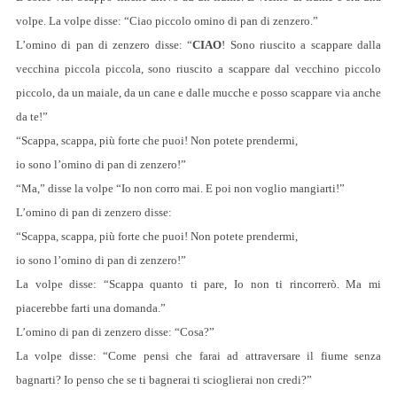
volpe. La volpe disse: “Ciao piccolo omino di pan di zenzero.”
L’omino di pan di zenzero disse: “
CIAO
! Sono riuscito a scappare dalla
vecchina piccola piccola, sono riuscito a scappare dal vecchino piccolo
piccolo, da un maiale, da un cane e dalle mucche e posso scappare via anche
da te!”
“Scappa, scappa, più forte che puoi! Non potete prendermi,
io sono l’omino di pan di zenzero!”
“Ma,” disse la volpe “Io non corro mai. E poi non voglio mangiarti!”
L’omino di pan di zenzero disse:
“Scappa, scappa, più forte che puoi! Non potete prendermi,
io sono l’omino di pan di zenzero!”
La volpe disse: “Scappa quanto ti pare, Io non ti rincorrerò. Ma mi
piacerebbe farti una domanda.”
L’omino di pan di zenzero disse: “Cosa?”
La volpe disse: “Come pensi che farai ad attraversare il fiume senza
bagnarti? Io penso che se ti bagnerai ti scioglierai non credi?”