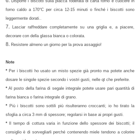
6.
Disporre i biscotti sulla placca foderata di carta forno e cuocere in
forno caldo a 170°C per circa 12-15 minuti o finché i biscotti sono
leggermente dorati..
7.
Lasciar raffreddare completamente su una griglia e, a piacere,
decorare con della glassa bianca o colorata.
8.
Resistere almeno un giorno per la prova assaggio!
Note
*
Per i biscotti ho usato un misto spezie già pronto ma potete anche
dosare le singole spezie secondo i vostri gusti, nelle qt che preferite.
*
Al posto della farina di segale integrale potete usare pari quantità di
farina bianca o farina integrale di grano.
*
Più i biscotti sono sottili più risulteranno croccanti; io ho tirato la
sfoglia a circa 3 mm di spessore; regolarsi in base ai propri gusti.
*
Il tempo di cottura varia in funzione dello spessore dei biscotti; il
consiglio è di sorvegliarli perché contenendo miele tendono a colorire