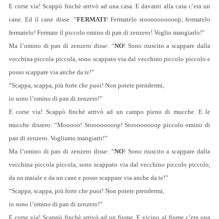
E corse via! Scappò finchè arrivò ad una casa. E davanti alla casa c’era un
cane. Ed il cane disse: “
FERMATI
! Fermatelo stoooooooooop, fermatelo
fermatelo! Fermate il piccolo omino di pan di zenzero! Voglio mangiarlo!”
Ma l’omino di pan di zenzero disse: “
NO
! Sono riuscito a scappare dalla
vecchina piccola piccola, sono scappato via dal vecchino piccolo piccolo e
posso scappare via anche da te!”
“Scappa, scappa, più forte che puoi! Non potete prendermi,
io sono l’omino di pan di zenzero!”
E corse via! Scappò finchè arrivò ad un campo pieno di mucche. E le
mucche dissero: “Mooooo! Stoooooooop! Stoooooooop piccolo omino di
pan di zenzero. Vogliamo mangiarti!”
Ma l’omino di pan di zenzero disse: “
NO
! Sono riuscito a scappare dalla
vecchina piccola piccola, sono scappato via dal vecchino piccolo piccolo,
da un maiale e da un cane e posso scappare via anche da te!”
“Scappa, scappa, più forte che puoi! Non potete prendermi,
io sono l’omino di pan di zenzero!”
E corse via! Scappò finchè arrivò ad un fiume. E vicino al fiume c’era una