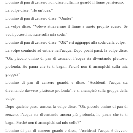
L’omino di pan di zenzero non disse nulla, ma guardò il fiume pensieroso.
La volpe disse: “Ho un’idea.”
L’omino di pan di zenzero disse: “Quale?”
La volpe disse: “Volevo attraversare il fiume a nuoto proprio adesso. Se
vuoi, potresti montare sulla mia coda.”
L’omino di pan di zenzero disse: “
OK
” e si aggrappò alla coda della volpe.
La volpe cominciò ad entrare nell’acqua. Dopo pochi passi, la volpe disse,
“Oh, piccolo omino di pan di zenzero, l’acqua sta diventando piuttosto
profonda. Ho paura che tu ti bagni. Perchè non ti arrampichi sulla mia
groppa?”
L’omino di pan di zenzero guardò, e disse: “Accidenti, l’acqua sta
diventando davvero piuttosto profonda”, e si arrampicò sulla groppa della
volpe.
Dopo qualche passo ancora, la volpe disse: “Oh, piccolo omino di pan di
zenzero, l’acqua sta diventando ancora più profonda, ho paura che tu ti
bagni. Perchè non ti arrampichi sul mio collo?”
L’omino di pan di zenzero guardò e disse, “Accidenti l’acqua è davvero