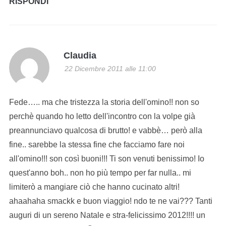
RISPONDI
Claudia
22 Dicembre 2011 alle 11:00
Fede….. ma che tristezza la storia dell'omino!! non so
perchè quando ho letto dell'incontro con la volpe già
preannunciavo qualcosa di brutto! e vabbè… però alla
fine.. sarebbe la stessa fine che facciamo fare noi
all'omino!!! son così buoni!!! Ti son venuti benissimo! Io
quest'anno boh.. non ho più tempo per far nulla.. mi
limiterò a mangiare ciò che hanno cucinato altri!
ahaahaha smackk e buon viaggio! ndo te ne vai??? Tanti
auguri di un sereno Natale e stra-felicissimo 2012!!!! un