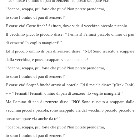
“No!” disse l’omino di pan di zenzero “Io posso scappare via!”
“Scappa, scappa, più forte che puoi! Non potete prendermi,
io sono l’omino di pan di zenzero!”
E corse via! Corse finchè fu fuori, dove vide il vecchino piccolo piccolo.
Il vecchino piccolo piccolo disse: ” Fermati! Fermati piccolo omino di pan
di zenzero! Io voglio mangiarti! ”
Ed il piccolo omino di pan di zenzero disse: “
NO
! Sono riuscito a scappare
dalla vecchina, e posso scappare via anche da te!
“Scappa, scappa, più forte che puoi! Non potete prendermi,
io sono l’omino di pan di zenzero!”
E corse via! Scappò finchè arrivò al porcile. Ed il maiale disse: “(Oink Oink)
– – ” Fermati! Fermati, omino di pan di zenzero! Io voglio mangiarti!”
Ma l’omino di pan di zenzero disse: “
NO
! Sono riuscito a scappare dalla
vecchina piccola piccola, sono scappato via dal vecchino piccolo piccolo e
posso scappare via anche da te!”
“Scappa, scappa, più forte che puoi! Non potete prendermi,
io sono l’omino di pan di zenzero!”