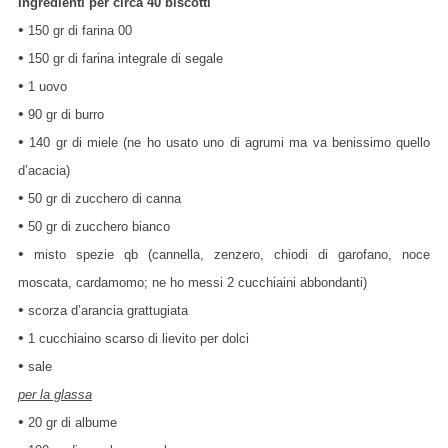
Ingredienti per circa 40 biscotti
•
150 gr di farina 00
•
150 gr di farina integrale di segale
•
1 uovo
•
90 gr di burro
•
140 gr di miele (ne ho usato uno di agrumi ma va benissimo quello
d’acacia)
•
50 gr di zucchero di canna
•
50 gr di zucchero bianco
•
misto spezie qb (cannella, zenzero, chiodi di garofano, noce
moscata, cardamomo; ne ho messi 2 cucchiaini abbondanti)
•
scorza d’arancia grattugiata
•
1 cucchiaino scarso di lievito per dolci
•
sale
per la glassa
•
20 gr di albume