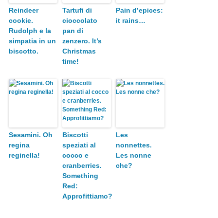
Reindeer
Tartufi di
Pain d’epices:
cookie.
cioccolato
it rains…
Rudolph e la
pan di
simpatia in un
zenzero. It’s
biscotto.
Christmas
time!
Sesamini. Oh
Biscotti
Les
regina
speziati al
nonnettes.
reginella!
cocco e
Les nonne
cranberries.
che?
Something
Red:
Approfittiamo?