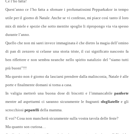
Ce l’ho fatta!
Quest’anno ce l’ho fatta a sfornare i profumatissimi Pepparkakor in tempo
utile per il giorno di Natale. Anche se vi confesso, mi piace così tanto il loro
mix di miele e spezie che sotto mentite spoglie li ripropongo via via spesso
durante l’anno.
Quello che non mi sarei invece immaginata è che dietro la magia dell’omino
di pan di zenzero si celasse una storia triste, il cui significato nascosto fa
ben riflettere e non sembra neanche nello spirito natalizio del “siamo tutti
più buoni”!!!
Ma questo non è giorno da lasciarsi prendere dalla malinconia, Natale è alle
porte e finalmente domani si torna a casa.
In valigia metterò una buona dose di biscotti e l’immancabile
panforte
mentre ad aspettarmi ci saranno sicuramente le fragranti
sfogliatelle
e gli
scrocchiosi
pepatelli
della mamma.
E voi? Cosa non mancherà sicuramente sulla vostra tavola delle feste?
Ma quanto son curiosa…