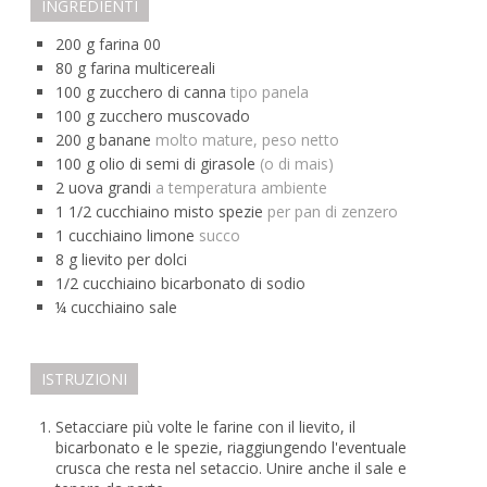
INGREDIENTI
200
g
farina 00
80
g
farina multicereali
100
g
zucchero di canna
tipo panela
100
g
zucchero muscovado
200
g
banane
molto mature, peso netto
100
g
olio di semi di girasole
(o di mais)
2
uova grandi
a temperatura ambiente
1 1/2
cucchiaino
misto spezie
per pan di zenzero
1
cucchiaino
limone
succo
8
g
lievito per dolci
1/2
cucchiaino
bicarbonato di sodio
¼
cucchiaino
sale
ISTRUZIONI
Setacciare più volte le farine con il lievito, il
bicarbonato e le spezie, riaggiungendo l'eventuale
crusca che resta nel setaccio. Unire anche il sale e