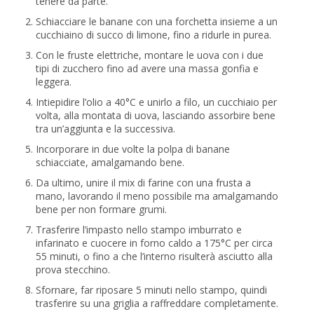
tenere da parte.
Schiacciare le banane con una forchetta insieme a un
cucchiaino di succo di limone, fino a ridurle in purea.
Con le fruste elettriche, montare le uova con i due
tipi di zucchero fino ad avere una massa gonfia e
leggera.
Intiepidire l’olio a 40°C e unirlo a filo, un cucchiaio per
volta, alla montata di uova, lasciando assorbire bene
tra un’aggiunta e la successiva.
Incorporare in due volte la polpa di banane
schiacciate, amalgamando bene.
Da ultimo, unire il mix di farine con una frusta a
mano, lavorando il meno possibile ma amalgamando
bene per non formare grumi.
Trasferire l’impasto nello stampo imburrato e
infarinato e cuocere in forno caldo a 175°C per circa
55 minuti, o fino a che l’interno risulterà asciutto alla
prova stecchino.
Sfornare, far riposare 5 minuti nello stampo, quindi
trasferire su una griglia a raffreddare completamente.