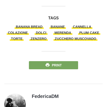
TAGS
BANANA BREAD
BANANE
CANNELLA
COLAZIONE
DOLCI
MERENDA
PLUM CAKE
TORTE
ZENZERO
ZUCCHERO MUSCOVADO
PRINT
FedericaDM