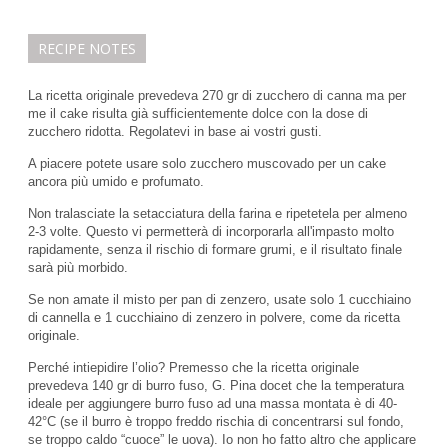
RECIPE NOTES
La ricetta originale prevedeva 270 gr di zucchero di canna ma per
me il cake risulta già sufficientemente dolce con la dose di
zucchero ridotta. Regolatevi in base ai vostri gusti.
A piacere potete usare solo zucchero muscovado per un cake
ancora più umido e profumato.
Non tralasciate la setacciatura della farina e ripetetela per almeno
2-3 volte. Questo vi permetterà di incorporarla all'impasto molto
rapidamente, senza il rischio di formare grumi, e il risultato finale
sarà più morbido.
Se non amate il misto per pan di zenzero, usate solo 1 cucchiaino
di cannella e 1 cucchiaino di zenzero in polvere, come da ricetta
originale.
Perché intiepidire l’olio? Premesso che la ricetta originale
prevedeva 140 gr di burro fuso, G. Pina docet che la temperatura
ideale per aggiungere burro fuso ad una massa montata è di 40-
42°C (se il burro è troppo freddo rischia di concentrarsi sul fondo,
se troppo caldo “cuoce” le uova). Io non ho fatto altro che applicare