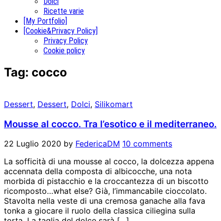
Dolci
Ricette varie
[My Portfolio]
[Cookie&Privacy Policy]
Privacy Policy
Cookie policy
Tag:
cocco
Dessert
,
Dessert
,
Dolci
,
Silikomart
Mousse al cocco. Tra l’esotico e il mediterraneo.
22 Luglio 2020
by
FedericaDM
10 comments
La sofficità di una mousse al cocco, la dolcezza appena
accennata della composta di albicocche, una nota
morbida di pistacchio e la croccantezza di un biscotto
ricomposto…what else? Già, l’immancabile cioccolato.
Stavolta nella veste di una cremosa ganache alla fava
tonka a giocare il ruolo della classica ciliegina sulla
torta. La taglia del dolce sarà […]