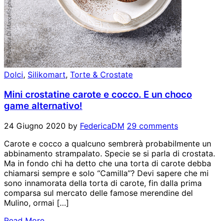
Dolci
,
Silikomart
,
Torte & Crostate
Mini crostatine carote e cocco. E un choco
game alternativo!
24 Giugno 2020
by
FedericaDM
29 comments
Carote e cocco a qualcuno sembrerà probabilmente un
abbinamento strampalato. Specie se si parla di crostata.
Ma in fondo chi ha detto che una torta di carote debba
chiamarsi sempre e solo “Camilla”? Devi sapere che mi
sono innamorata della torta di carote, fin dalla prima
comparsa sul mercato delle famose merendine del
Mulino, ormai […]
Read More