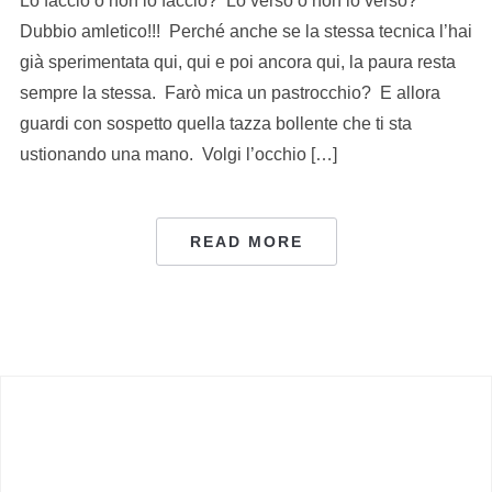
Lo faccio o non lo faccio? Lo verso o non lo verso?
Dubbio amletico!!! Perché anche se la stessa tecnica l’hai
già sperimentata qui, qui e poi ancora qui, la paura resta
sempre la stessa. Farò mica un pastrocchio? E allora
guardi con sospetto quella tazza bollente che ti sta
ustionando una mano. Volgi l’occhio […]
READ MORE