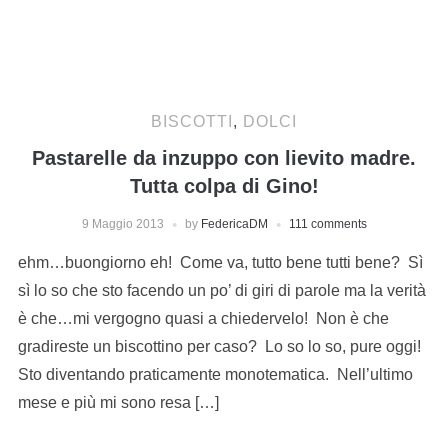
BISCOTTI
,
DOLCI
Pastarelle da inzuppo con lievito madre.
Tutta colpa di Gino!
9 Maggio 2013
by
FedericaDM
111 comments
ehm…buongiorno eh! Come va, tutto bene tutti bene? Sì
sì lo so che sto facendo un po’ di giri di parole ma la verità
è che…mi vergogno quasi a chiedervelo! Non è che
gradireste un biscottino per caso? Lo so lo so, pure oggi!
Sto diventando praticamente monotematica. Nell’ultimo
mese e più mi sono resa […]