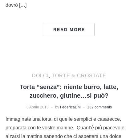
dovrò […]
READ MORE
DOLCI
,
TORTE & CROSTATE
Torta “senza”: niente burro, latte,
zucchero, glutine…si può?
8 Aprile 2013
by
FedericaDM
132 comments
Immaginate una torta, di quelle semplici e casarecce,
preparata con le vostre manine. Quant’è più piacevole
alzarsi la mattina sapendo che ci aspetterà una dolce