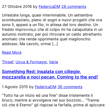
27 Ottobre 2016
by
FedericaDM
28 comments
Un’estate lunga, quasi interminabile. Un settembre
scombussolato, pieno di sogni e nuovi progetti che ora
sono lì, appesi a un filo, in attesa del loro destino. Un
freddo improvvis,o che di colpo mi ha catapultata in un
autunno inoltrato, per poi ritrovare un caldo altrettanto
anomalo che rende opprimente quel maglioncino
addosso. Ma cavolo, ormai […]
Read More
Threef
,
Uova & Formaggi
,
Varie
Something Red: insalata con ciliegie,
mozzarella e noci pecan. Coming to the end!
1 Agosto 2015
by
FedericaDM
36 comments
”Tutto ha un inizio ed una fine” disse tristemente il
bruco, mentre si avvolgeva nel suo bozzolo… ”Tranne
ciò che è Eterno” gli rispose la farfalla, prima di spiccare