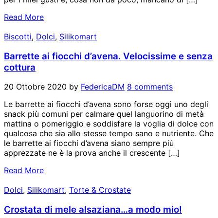
Read More
Biscotti
,
Dolci
,
Silikomart
Barrette ai fiocchi d’avena. Velocissime e senza
cottura
20 Ottobre 2020
by
FedericaDM
8 comments
Le barrette ai fiocchi d’avena sono forse oggi uno degli
snack più comuni per calmare quel languorino di metà
mattina o pomeriggio e soddisfare la voglia di dolce con
qualcosa che sia allo stesse tempo sano e nutriente. Che
le barrette ai fiocchi d’avena siano sempre più
apprezzate ne è la prova anche il crescente […]
Read More
Dolci
,
Silikomart
,
Torte & Crostate
Crostata di mele alsaziana…a modo mio!