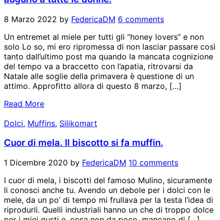
8 Marzo 2022
by
FedericaDM
6 comments
Un entremet al miele per tutti gli “honey lovers” e non
solo Lo so, mi ero ripromessa di non lasciar passare così
tanto dall’ultimo post ma quando la mancata cognizione
del tempo va a braccetto con l’apatia, ritrovarsi da
Natale alle soglie della primavera è questione di un
attimo. Approfitto allora di questo 8 marzo, […]
Read More
Dolci
,
Muffins
,
Silikomart
Cuor di mela. Il biscotto si fa muffin.
1 Dicembre 2020
by
FedericaDM
10 comments
I cuor di mela, i biscotti del famoso Mulino, sicuramente
li conosci anche tu. Avendo un debole per i dolci con le
mele, da un po’ di tempo mi frullava per la testa l’idea di
riprodurli. Quelli industriali hanno un che di troppo dolce
per i miei gusti e, cosa non da poco, mancano di […]