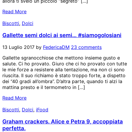
allora ti svelo un piccolo “segreto” […]
Read More
Biscotti
,
Dolci
Gallette semi dolci ai semi… #siamogolosiani
13 Luglio 2017
by
FedericaDM
23 comments
Gallette sgranocchiose che mettono insieme gusto e
salute. Ci ho provato. Giuro che ci ho provato con tutte
le mie forze a resistere alla tentazione, ma non ci sono
riuscita. Il suo richiamo è stato troppo forte, a dispetto
dei “40 gradi all’ombra”. D’altra parte, quando ti alzi la
mattina presto e il termometro in […]
Read More
Biscotti
,
Dolci
,
iFood
Graham crackers. Alice e Petra 9, accoppiata
perfetta.