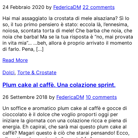
24 Febbraio 2020
by
FedericaDM
22 comments
Hai mai assaggiato la crostata di mele alsaziana? Sì lo
so, il tuo primo pensiero è stato: eccola là, l’ennesima,
noiosa, scontata torta di mele! Che barba che noia, che
noia che barba! Ma se la tua risposta è “no, mai provata
in vita mia”… …beh, allora è proprio arrivato il momento
di farlo. Pena, […]
Read More
Dolci
,
Torte & Crostate
Plum cake al caffè. Una colazione sprint.
26 Settembre 2018
by
FedericaDM
10 comments
Un soffice e aromatico plum cake al caffè e gocce di
cioccolato è il dolce che voglio proporti oggi per
iniziare la giornata con una colazione ricca e piena di
energia. Eh capirai, che sarà mai questo plum cake al
caffè? Magari questo è ciò che starai pensando! Ecco,