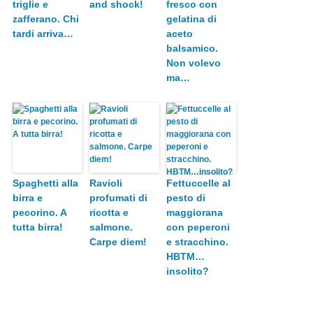
triglie e
and shock!
fresco con
zafferano. Chi
gelatina di
tardi arriva…
aceto
balsamico.
Non volevo
ma…
Spaghetti alla
Ravioli
Fettuccelle al
birra e
profumati di
pesto di
pecorino. A
ricotta e
maggiorana
tutta birra!
salmone.
con peperoni
Carpe diem!
e stracchino.
HBTM…
insolito?