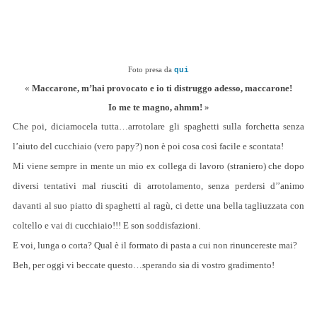
Foto presa da
qui
«
Maccarone, m’hai provocato e io ti distruggo adesso, maccarone!
Io me te magno, ahmm!
»
Che poi, diciamocela tutta…arrotolare gli spaghetti sulla forchetta senza
l’aiuto del cucchiaio (vero papy?) non è poi cosa così facile e scontata!
Mi viene sempre in mente un mio ex collega di lavoro (straniero) che dopo
diversi tentativi mal riusciti di arrotolamento, senza perdersi d’’animo
davanti al suo piatto di spaghetti al ragù, ci dette una bella tagliuzzata con
coltello e vai di cucchiaio!!! E son soddisfazioni.
E voi, lunga o corta? Qual è il formato di pasta a cui non rinuncereste mai?
Beh, per oggi vi beccate questo…sperando sia di vostro gradimento!