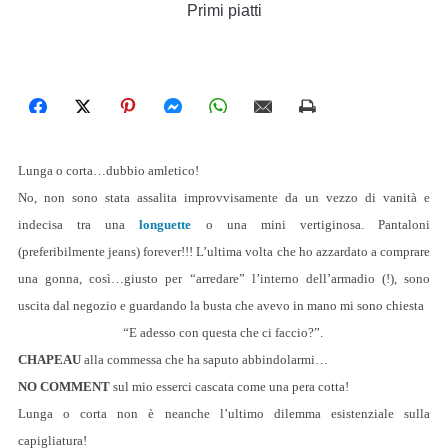
Primi piatti
Lunga o corta…dubbio amletico!
No, non sono stata assalita improvvisamente da un vezzo di vanità e
indecisa tra una
longuette
o una mini vertiginosa. Pantaloni
(preferibilmente jeans) forever!!! L’ultima volta che ho azzardato a comprare
una gonna, così…giusto per “arredare” l’interno dell’armadio (!), sono
uscita dal negozio e guardando la busta che avevo in mano mi sono chiesta
“E adesso con questa che ci faccio?”.
CHAPEAU
alla commessa che ha saputo abbindolarmi…
NO COMMENT
sul mio esserci cascata come una pera cotta!
Lunga o corta non è neanche l’ultimo dilemma esistenziale sulla
capigliatura!