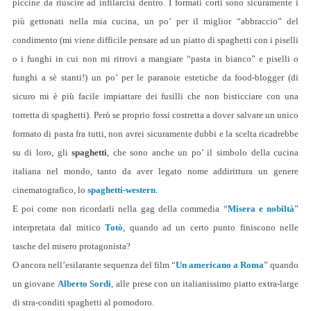
piccine da riuscire ad infilarcisi dentro. I formati corti sono sicuramente i
più gettonati nella mia cucina, un po’ per il miglior “abbraccio” del
condimento (mi viene difficile pensare ad un piatto di spaghetti con i piselli
o i funghi in cui non mi ritrovi a mangiare “pasta in bianco” e piselli o
funghi a sè stanti!) un po’ per le paranoie estetiche da food-blogger (di
sicuro mi è più facile impiattare dei fusilli che non bisticciare con una
torretta di spaghetti). Però se proprio fossi costretta a dover salvare un unico
formato di pasta fra tutti, non avrei sicuramente dubbi e la scelta ricadrebbe
su di loro, gli
spaghetti
, che sono anche un po’ il simbolo della cucina
italiana nel mondo, tanto da aver legato nome addirittura un genere
cinematografico, lo
spaghetti-western
.
E poi come non ricordarli nella gag della commedia “
Misera e nobiltà
”
interpretata dal mitico
Totò
, quando ad un certo punto finiscono nelle
tasche del misero protagonista?
O ancora nell’esilarante sequenza del film “
Un americano a Roma
” quando
un giovane
Alberto Sordi
, alle prese con un italianissimo piatto extra-large
di stra-conditi spaghetti al pomodoro.