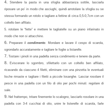
4.
Stendere la pasta in una sfoglia abbastanza sottile, lasciarla
riposare un po’ in modo che asciughi, quindi arrotolare la sfoglia su se
stessa formando un rotolo e tagliare a fettine di circa 0,5-0,7cm con un
coltello ben affilato.
5. rotolare le “fette” e mettere le tagliatelle su un piano infarinato in
modo che non si attacchino.
6.
Preparare il
condimento
.
Mondare e lavare il cespo di scarola,
sgrondarlo accuratamente e tagliare le foglie a listarelle.
7.
Tostare i pinoli in una padella senza condimento e tenere da parte.
8.
Eviscerare lo sgombro, sfilettarlo con un coltello ben affilato,
ricavando da ciascuno 4 filetti, eliminare con una pinzetta le eventuali
lische rimaste e tagliare i filetti a piccole losanghe. Lasciar rosolare il
pesce in una padella con un filo di olio per pochi minuti: regolare di
sale.
9.
Nel frattempo, tritare finemente lo scalogno, lasciarlo rosolare in una
padella con 3-4 cucchiai di olio, unire le listerelle di scarola, farle