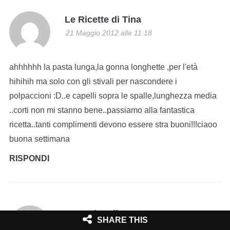
Le Ricette di Tina
21 Maggio 2012 alle 11:18
ahhhhhh la pasta lunga,la gonna longhette ,per l'età
hihihih ma solo con gli stivali per nascondere i
polpaccioni :D..e capelli sopra le spalle,lunghezza media
..corti non mi stanno bene..passiamo alla fantastica
ricetta..tanti complimenti devono essere stra buoni!!!ciaoo
buona settimana
RISPONDI
La cucina di Esme
SHARE THIS
21 Maggio 2012 alle 11:29