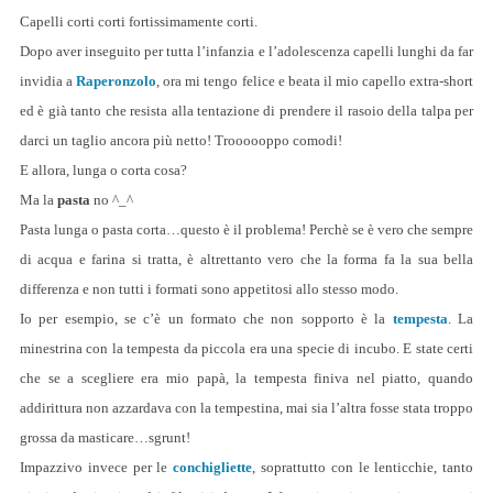
Capelli corti corti fortissimamente corti.
Dopo aver inseguito per tutta l’infanzia e l’adolescenza capelli lunghi da far
invidia a
Raperonzolo
, ora mi tengo felice e beata il mio capello extra-short
ed è già tanto che resista alla tentazione di prendere il rasoio della talpa per
darci un taglio ancora più netto! Troooooppo comodi!
E allora, lunga o corta cosa?
Ma la
pasta
no ^_^
Pasta lunga o pasta corta…questo è il problema! Perchè se è vero che sempre
di acqua e farina si tratta, è altrettanto vero che la forma fa la sua bella
differenza e non tutti i formati sono appetitosi allo stesso modo.
Io per esempio, se c’è un formato che non sopporto è la
tempesta
. La
minestrina con la tempesta da piccola era una specie di incubo. E state certi
che se a scegliere era mio papà, la tempesta finiva nel piatto, quando
addirittura non azzardava con la tempestina, mai sia l’altra fosse stata troppo
grossa da masticare…sgrunt!
Impazzivo invece per le
conchigliette
, soprattutto con le lenticchie, tanto