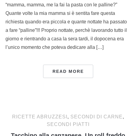
“mamma, mamma, me la fai la pasta con le palline?”
Quante volte la mia mamma si è sentita fare questa
richiesta quando era piccola e quante nottate ha passato
a fare “palline”!!! Proprio nottate, perchè lavorando tutto il
giorno e rientrando a casa la sera tardi, il dopocena era
l’unico momento che poteva dedicare alla […]
READ MORE
RICETTE ABRUZZESI
,
SECONDI DI CARNE
,
SECONDI PIATTI
Tacchino alla canzanese. Un roll freddo