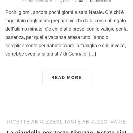
22 Dicembre 2016
by
FedericaDM
18 comments
Pochi giorni, ancora pochi giorni e sarà Natale. C’è chi è
fagocitato dagli ultimi preparativi, chi dalla corsa al regalo
dell’ultimo minuto, c’è chi è alle prese con le valigie per la
partenza, per quella vacanza attesa tutto l’anno o
semplicemente per riabbracciare la famiglia e chi, invece,
vorrebbe svegliarsi già al 7 di Gennaio, […]
READ MORE
RICETTE ABRUZZESI
,
TASTE ABRUZZO
,
VARIE
La ciaudella per Taste Abruzzo. Estate sia!