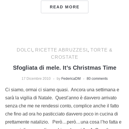
READ MORE
DOLCI
,
RICETTE ABRUZZESI
,
TORTE &
CROSTATE
Sfogliata di mele. It’s Christmas Time
17 Dicembre 2010
by
FedericaDM
80 comments
Ci siamo, ormai ci siamo quasi. Ancora una settimana e
sarà la vigilia di Natale. Quest’anno è davvero arrivato
senza che me ne rendessi conto, complice anche il fatto
che fino ad ora ho pasticciato davvero poco in cucina di
prettamente natalizio. Però…però…una cosa l’ho fatta e