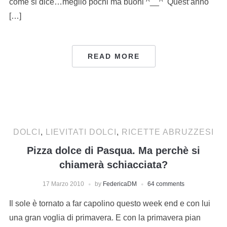
come si dice…meglio pochi ma buoni ^__^ Quest’anno
[…]
READ MORE
DOLCI
,
LIEVITATI DOLCI
,
RICETTE ABRUZZESI
Pizza dolce di Pasqua. Ma perchè si
chiamerà schiacciata?
17 Marzo 2010
by
FedericaDM
64 comments
Il sole è tornato a far capolino questo week end e con lui
una gran voglia di primavera. E con la primavera pian