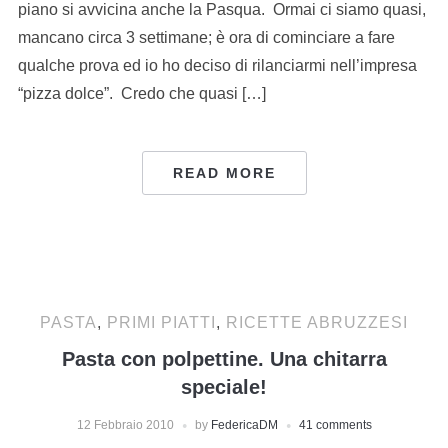
piano si avvicina anche la Pasqua. Ormai ci siamo quasi,
mancano circa 3 settimane; è ora di cominciare a fare
qualche prova ed io ho deciso di rilanciarmi nell’impresa
“pizza dolce”. Credo che quasi […]
READ MORE
PASTA
,
PRIMI PIATTI
,
RICETTE ABRUZZESI
Pasta con polpettine. Una chitarra
speciale!
12 Febbraio 2010
by
FedericaDM
41 comments