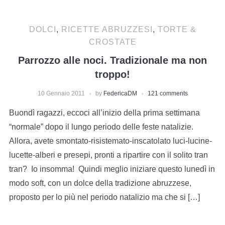
DOLCI
,
RICETTE ABRUZZESI
,
TORTE &
CROSTATE
Parrozzo alle noci. Tradizionale ma non
troppo!
10 Gennaio 2011
by
FedericaDM
121 comments
Buondì ragazzi, eccoci all’inizio della prima settimana
“normale” dopo il lungo periodo delle feste natalizie.
Allora, avete smontato-risistemato-inscatolato luci-lucine-
lucette-alberi e presepi, pronti a ripartire con il solito tran
tran? Io insomma! Quindi meglio iniziare questo lunedì in
modo soft, con un dolce della tradizione abruzzese,
proposto per lo più nel periodo natalizio ma che si […]