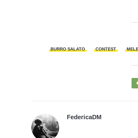
BURRO SALATO
CONTEST
MEL
FedericaDM