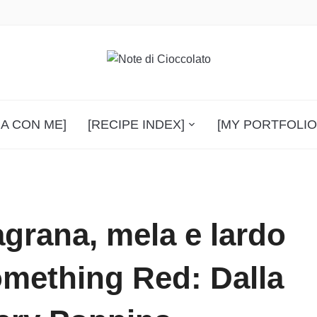
A CON ME]
[RECIPE INDEX]
[MY PORTFOLIO
grana, mela e lardo
omething Red: Dalla