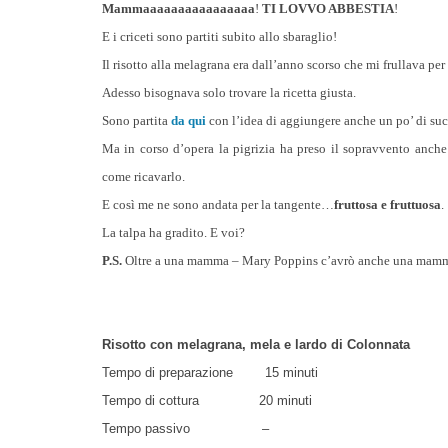
Mammaaaaaaaaaaaaaaaa
!
TI LOVVO ABBESTIA
!
E i criceti sono partiti subito allo sbaraglio!
Il risotto alla melagrana era dall’anno scorso che mi frullava per 
Adesso bisognava solo trovare la ricetta giusta.
Sono partita
da qui
con l’idea di aggiungere anche un po’ di succ
Ma in corso d’opera la pigrizia ha preso il sopravvento anche
come ricavarlo.
E così me ne sono andata per la tangente…
fruttosa e fruttuosa
.
La talpa ha gradito. E voi?
P.S.
Oltre a una mamma – Mary Poppins c’avrò anche una mamma
Risotto con melagrana, mela e lardo di Colonnata
Tempo di preparazione 15 minuti
Tempo di cottura 20 minuti
Tempo passivo –