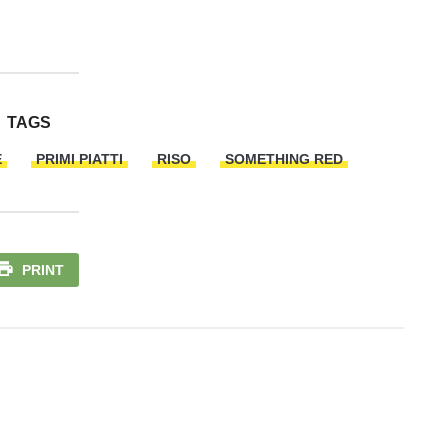
TAGS
E
PRIMI PIATTI
RISO
SOMETHING RED
PRINT