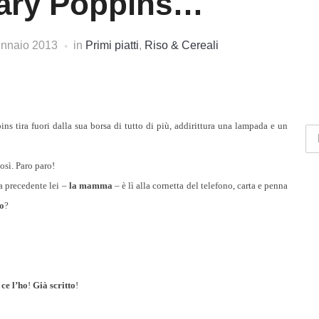
Mary Poppins…
nnaio 2013
in
Primi piatti
,
Riso & Cereali
ns tira fuori dalla sua borsa di tutto di più, addirittura una lampada e un
osì. Paro paro!
na precedente lei –
la mamma
– è lì alla cornetta del telefono, carta e penna
mo
?
:
ce l’ho
!
Già scritto
!