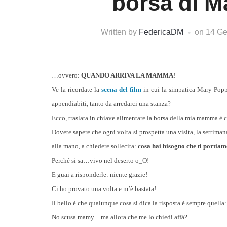
borsa di 
Written by
FedericaDM
on
14 Ge
…ovvero:
QUANDO ARRIVA LA MAMMA
!
Ve la ricordate la
scena del film
in cui la simpatica Mary Poppi
appendiabiti, tanto da arredarci una stanza?
Ecco, traslata in chiave alimentare la borsa della mia mamma è c
Dovete sapere che ogni volta si prospetta una visita, la settima
alla mano, a chiedere sollecita:
cosa hai bisogno che ti portia
Perché si sa…vivo nel deserto o_O!
E guai a risponderle: niente grazie!
Ci ho provato una volta e m’è bastata!
Il bello è che qualunque cosa si dica la risposta è sempre quella
No scusa mamy…ma allora che me lo chiedi affà?