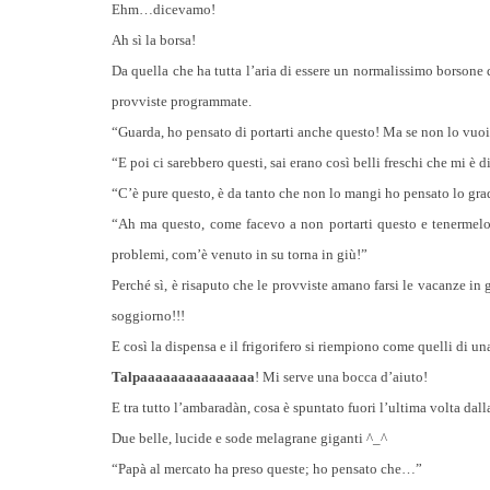
Ehm…dicevamo!
Ah sì la borsa!
Da quella che ha tutta l’aria di essere un normalissimo borsone d
provviste programmate.
“Guarda, ho pensato di portarti anche questo! Ma se non lo vu
“E poi ci sarebbero questi, sai erano così belli freschi che mi è
“C’è pure questo, è da tanto che non lo mangi ho pensato lo gr
“Ah ma questo, come facevo a non portarti questo e tenermelo
problemi, com’è venuto in su torna in giù!”
Perché sì, è risaputo che le provviste amano farsi le vacanze in 
soggiorno!!!
E così la dispensa e il frigorifero si riempiono come quelli di u
Talpaaaaaaaaaaaaaaa
! Mi serve una bocca d’aiuto!
E tra tutto l’ambaradàn, cosa è spuntato fuori l’ultima volta da
Due belle, lucide e sode melagrane giganti ^_^
“Papà al mercato ha preso queste; ho pensato che…”