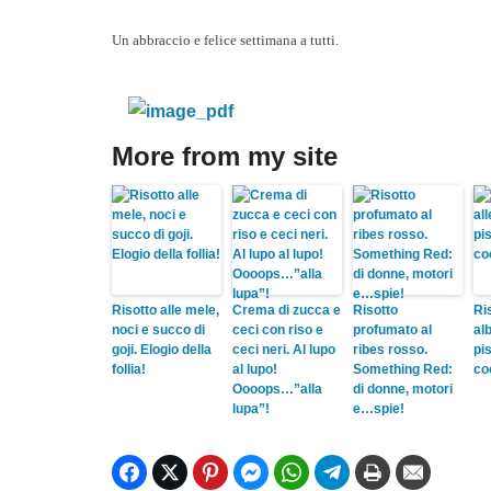
Un abbraccio e felice settimana a tutti.
More from my site
Risotto alle mele,
Crema di zucca e
Risotto
Ri
noci e succo di
ceci con riso e
profumato al
al
goji. Elogio della
ceci neri. Al lupo
ribes rosso.
pi
follia!
al lupo!
Something Red:
co
Oooops…”alla
di donne, motori
lupa”!
e…spie!