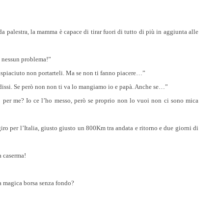
Br
by
a palestra, la mamma è capace di tirar fuori di tutto di più in aggiunta alle
ca
oi nessun problema!”
 dispiaciuto non portarteli. Ma se non ti fanno piacere…”
adissi. Se però non non ti va lo mangiamo io e papà. Anche se…”
 per me? Io ce l’ho messo, però se proprio non lo vuoi non ci sono mica
giro per l’Italia, giusto giusto un 800Km tra andata e ritorno e due giorni di
na caserma!
lla magica borsa senza fondo?