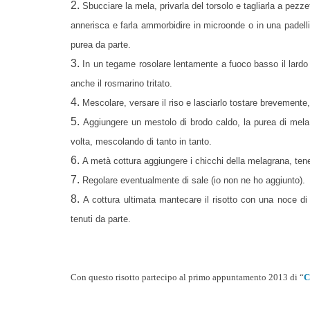
2.
Sbucciare la mela, privarla del torsolo e tagliarla a pez
annerisca e farla ammorbidire in microonde o in una padell
purea da parte.
3.
In un tegame rosolare lentamente a fuoco basso il lardo 
anche il rosmarino tritato.
4.
Mescolare, versare il riso e lasciarlo tostare brevemente
5.
Aggiungere un mestolo di brodo caldo, la purea di mela 
volta, mescolando di tanto in tanto.
6.
A metà cottura aggiungere i chicchi della melagrana, te
7.
Regolare eventualmente di sale (io non ne ho aggiunto).
8.
A cottura ultimata mantecare il risotto con una noce di
tenuti da parte.
Con questo risotto partecipo al primo appuntamento 2013 di “
C