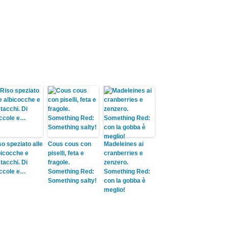
so speziato alle
Cous cous con
Madeleines ai
bicocche e
piselli, feta e
cranberries e
stacchi. Di
fragole.
zenzero.
ccole e…
Something Red:
Something Red:
Something salty!
con la gobba è
meglio!