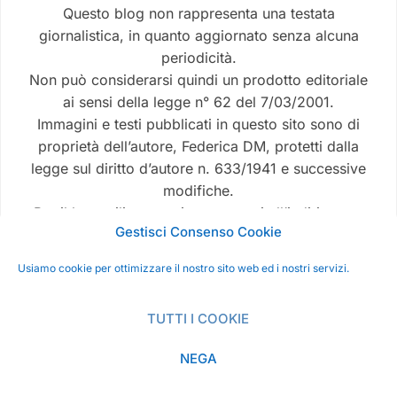
Questo blog non rappresenta una testata
giornalistica, in quanto aggiornato senza alcuna
periodicità.
Non può considerarsi quindi un prodotto editoriale
ai sensi della legge n° 62 del 7/03/2001.
Immagini e testi pubblicati in questo sito sono di
proprietà dell’autore, Federica DM, protetti dalla
legge sul diritto d’autore n. 633/1941 e successive
modifiche.
Per il loro utilizzo puoi contattarmi all’indirizzo e-
Gestisci Consenso Cookie
mail
fede.dimarcello@gmail.com.
Usiamo cookie per ottimizzare il nostro sito web ed i nostri servizi.
TUTTI I COOKIE
NEGA
POWERED BY
WORDPRESS.
FOODICA WORDPRESS THEME BY
WPZOOM.