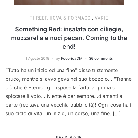
THREEF
,
UOVA & FORMAGGI
,
VARIE
Something Red: insalata con ciliegie,
mozzarella e noci pecan. Coming to the
end!
1 Agosto 2015
by
FedericaDM
36 comments
”Tutto ha un inizio ed una fine” disse tristemente il
bruco, mentre si avvolgeva nel suo bozzolo… ”Tranne
ciò che è Eterno” gli rispose la farfalla, prima di
spiccare il volo… Niente è per sempre…diamanti a
parte (recitava una vecchia pubblicità)! Ogni cosa ha il
suo ciclo di vita: un inizio, un corso, una fine. […]
READ MORE