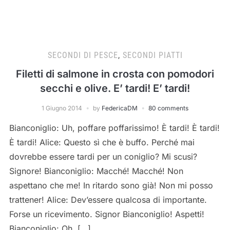
SECONDI DI PESCE
,
SECONDI PIATTI
Filetti di salmone in crosta con pomodori
secchi e olive. E’ tardi! E’ tardi!
1 Giugno 2014
by
FedericaDM
80 comments
Bianconiglio: Uh, poffare poffarissimo! È tardi! È tardi!
È tardi! Alice: Questo sì che è buffo. Perché mai
dovrebbe essere tardi per un coniglio? Mi scusi?
Signore! Bianconiglio: Macché! Macché! Non
aspettano che me! In ritardo sono già! Non mi posso
trattener! Alice: Dev’essere qualcosa di importante.
Forse un ricevimento. Signor Bianconiglio! Aspetti!
Bianconiglio: Oh, […]