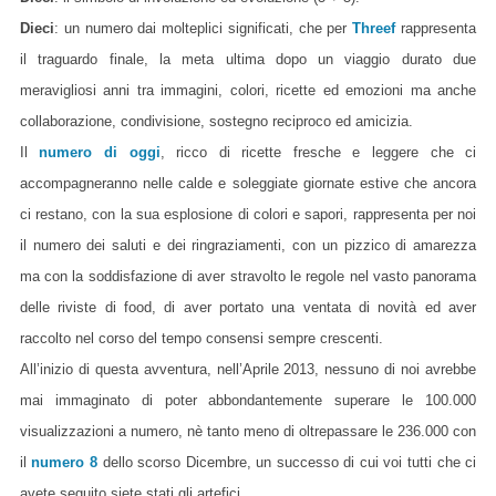
Dieci
: un numero dai molteplici significati, che per
Threef
rappresenta
il traguardo finale, la meta ultima dopo un viaggio durato due
meravigliosi anni tra immagini, colori, ricette ed emozioni ma anche
collaborazione, condivisione, sostegno reciproco ed amicizia.
Il
numero di oggi
, ricco di ricette fresche e leggere che ci
accompagneranno nelle calde e soleggiate giornate estive che ancora
ci restano, con la sua esplosione di colori e sapori, rappresenta per noi
il numero dei saluti e dei ringraziamenti, con un pizzico di amarezza
ma con la soddisfazione di aver stravolto le regole nel vasto panorama
delle riviste di food, di aver portato una ventata di novità ed aver
raccolto nel corso del tempo consensi sempre crescenti.
All’inizio di questa avventura, nell’Aprile 2013, nessuno di noi
avrebbe
mai immaginato di poter abbondantemente superare le 100.000
visualizzazioni a numero, nè tanto meno di
oltrepassare le 236.000
con
il
numero 8
dello scorso Dicembre, un successo di cui voi tutti che ci
avete seguito siete stati gli artefici.