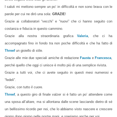
I saluti mi mettono sempre un po’ in difficoltà e non sono brava con le
parole per cui ne dirò una sola:
GRAZIE
!
Grazie ai collaboratori “vecchi” e “nuovi” che ci hanno seguito con
costanza e fiducia in questo cammino.
Grazie alla nostra straordinaria grafica
Valeria
, che ci ha
accompagnato fino in fondo tra non poche difficoltà e che ha fatto di
Threef
un gioiello di stile.
Grazie alle mie due speciali amiche di redazione
Fausta
e
Francesca
,
perché quello che oggi ci unisce è molto più di una semplice rivista.
Grazie a tutti voi, che ci avete seguito in questi mesi numerosi e
“fedeli”.
Grazie, con tutto il cuore.
Threef
, a questo giro di
finale
valzer si è fatto un po’ attendere come
una sposa all’altare, ma si allontana dalle scene lasciando dietro di sé
un bellissimo ricordo per noi, che lo abbiamo visto nascere e crescere
giorno dopo giorno nelle nostre mani, e speriamo anche per voi.