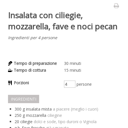
Insalata con ciliegie,
mozzarella, fave e noci pecan
Ingredienti per 4 persone
Tempo di preparazione
30
minuti
Tempo di cottura
15
minuti
Porzioni
persone
INGREDIENTI
300
g
insalata mista
a piacere (meglio i cuori)
250
g
mozzarella
ciliegine
20
ciliegie
dolci e sode, tipo duroni o Vignola
q.b.
fave fresche
già sgranate