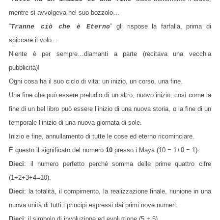
mentre si avvolgeva nel suo bozzolo…
”
” gli rispose la farfalla, prima di
Tranne ciò che è Eterno
spiccare il volo…
Niente è per sempre…diamanti a parte (recitava una vecchia
pubblicità)!
Ogni cosa ha il suo ciclo di vita: un inizio, un corso, una fine.
Una fine che può essere preludio di un altro, nuovo inizio, così come la
fine di un bel libro può essere l’inizio di una nuova storia, o la fine di un
temporale l’inizio di una nuova giornata di sole.
Inizio e fine, annullamento di tutte le cose ed eterno ricominciare.
È questo il significato del numero
10
presso i Maya (10 = 1+0 = 1).
Dieci
: il numero perfetto perché somma delle prime quattro cifre
(1+2+3+4=10).
Dieci
: la totalità, il compimento, la realizzazione finale, riunione in una
nuova unità di tutti i principi espressi dai primi nove numeri.
Dieci
: il simbolo di involuzione ed evoluzione (5 + 5).