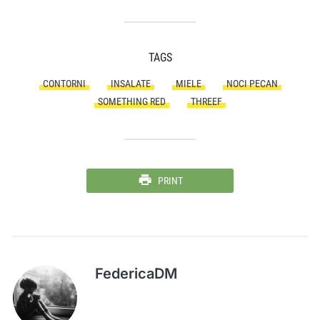
TAGS
CONTORNI
INSALATE
MIELE
NOCI PECAN
SOMETHING RED
THREEF
PRINT
FedericaDM