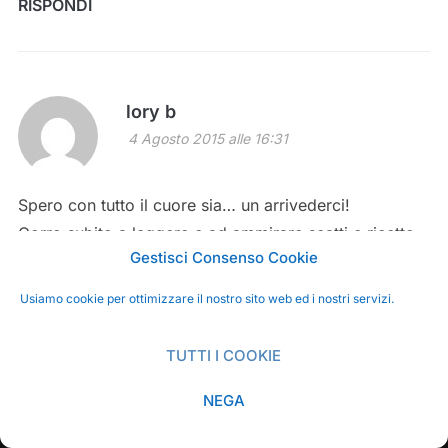
RISPONDI
lory b
4 Agosto 2015 alle 16:31
Spero con tutto il cuore sia… un arrivederci!
Corro subito a leggere e ad ammirare scatti e ricette
Gestisci Consenso Cookie
con tanti tanti complimenti!!
Un bacione cara!
Usiamo cookie per ottimizzare il nostro sito web ed i nostri servizi.
RISPONDI
TUTTI I COOKIE
NEGA
SHARE THIS
zia Consu