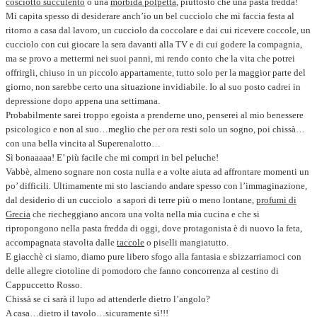
cosciotto succulento
o una
morbida polpetta
, piuttosto che una pasta fredda!
Mi capita spesso di desiderare anch’io un bel cucciolo che mi faccia festa al
ritorno a casa dal lavoro, un cucciolo da coccolare e dai cui ricevere coccole, un
cucciolo con cui giocare la sera davanti alla TV e di cui godere la compagnia,
ma se provo a mettermi nei suoi panni, mi rendo conto che la vita che potrei
offrirgli, chiuso in un piccolo appartamente, tutto solo per la maggior parte del
giorno, non sarebbe certo una situazione invidiabile. Io al suo posto cadrei in
depressione dopo appena una settimana.
Probabilmente sarei troppo egoista a prenderne uno, penserei al mio benessere
psicologico e non al suo…meglio che per ora resti solo un sogno, poi chissà…
con una bella vincita al Superenalotto…
Sì bonaaaaa! E’ più facile che mi compri in bel peluche!
Vabbè, almeno sognare non costa nulla e a volte aiuta ad affrontare momenti un
po’ difficili. Ultimamente mi sto lasciando andare spesso con l’immaginazione,
dal desiderio di un cucciolo a sapori di terre più o meno lontane,
profumi di
Grecia
che riecheggiano ancora una volta nella mia cucina e che si
ripropongono nella pasta fredda di oggi, dove protagonista è di nuovo la feta,
accompagnata stavolta dalle
taccole
o piselli mangiatutto.
E giacchè ci siamo, diamo pure libero sfogo alla fantasia e sbizzarriamoci con
delle allegre ciotoline di pomodoro che fanno concorrenza al cestino di
Cappuccetto Rosso.
Chissà se ci sarà il lupo ad attenderle dietro l’angolo?
A casa…dietro il tavolo…sicuramente sì!!!