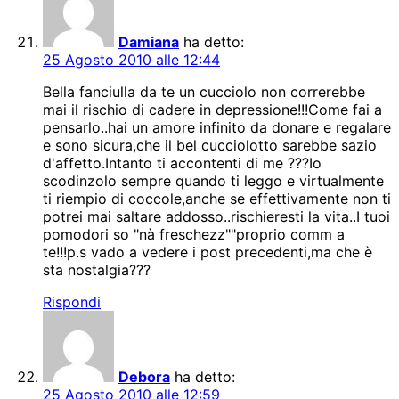
Damiana
ha detto:
25 Agosto 2010 alle 12:44
Bella fanciulla da te un cucciolo non correrebbe
mai il rischio di cadere in depressione!!!Come fai a
pensarlo..hai un amore infinito da donare e regalare
e sono sicura,che il bel cucciolotto sarebbe sazio
d'affetto.Intanto ti accontenti di me ???Io
scodinzolo sempre quando ti leggo e virtualmente
ti riempio di coccole,anche se effettivamente non ti
potrei mai saltare addosso..rischieresti la vita..I tuoi
pomodori so "nà freschezz""proprio comm a
te!!!p.s vado a vedere i post precedenti,ma che è
sta nostalgia???
Rispondi
Debora
ha detto:
25 Agosto 2010 alle 12:59