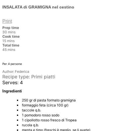
INSALATA di GRAMIGNA nel cestino
Print
Prep time
30 mins
Cook time
15 mins
Total time
45 mins
Per 4 persone
Author:
Federica
Recipe type:
Primi piatti
Serves:
4
Ingredienti
250 gr di pasta formato gramigna
formaggio feta (circa 100 gr)
taccole q.b.
1 pomodoro rosso sodo
1 cipollotto rosso fresco di Tropea
rucola q.b.
menta e timo (freschi è meglio, se li avete)