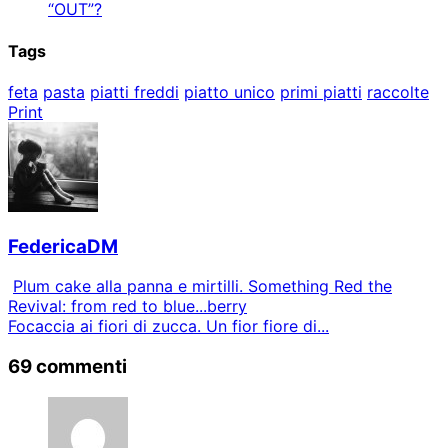
“OUT”?
Tags
feta
pasta
piatti freddi
piatto unico
primi piatti
raccolte
Print
FedericaDM
Plum cake alla panna e mirtilli. Something Red the
Revival: from red to blue...berry
Focaccia ai fiori di zucca. Un fior fiore di...
69 commenti