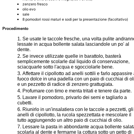
zenzero fresco
olio evo
sale
8 pomodori rossi maturi e sodi per la presentazione (facoltativo)
Procedimento
Se usate le taccole fresche, una volta pulite andrann
lessate in acqua bollente salata lasciandole un po' al
dente.
Se invece utilizzate quelle in barattolo, basterà
semplicemente scolarle dal liquido di conservazione,
sciacquarle sotto l'acqua e sgocciolarle bene.
Affettare il cipollotto ad anelli sottili e farlo appassire
fuoco dolce in una padella con un paio di cucchiai di ol
e un pezzetto di radice di zenzero grattugiata.
Profumare con timo e menta tritati e tenere da parte.
Lavare il pomodoro, privarlo dei semi e tagliarlo a
cubetti.
Riunirlo in un'insalatiera con le taccole a pezzetti, gli
anelli di cipollotto, la rucola spezzettata e mescolare il
tutto aggiungendo un altro paio di cucchiai di olio.
Lessare la pasta in abbondante acqua bollente salat
scolarla al dente e fermarne la cottura sotto un getto di