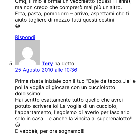
Cmq, il mio è ormai un vecchietto (quasi 11 anni),
ma non credo che comprerò mai più un'altro.
Feta, pasta, pomodoro – arrivo, aspettami che ti
aiuto togliere di mezzo tutti questi cestini
😀
Rispondi
Tery
ha detto:
25 Agosto 2010 alle 10:36
Prima risata iniziale con il tuo "Daje de tacco…le" e
poi la voglia di giocare con un cucciolotto
dolcissimo!
Hai scritto esattamente tutto quello che avrei
potuto scrivere io! La voglia di un cucciolo,
l'appartamento, l'egoismo di averlo per lasciarlo
solo in casa… e anche la vincita al superenalotto!!
😛
E vabbèè, per ora sognamo!!!