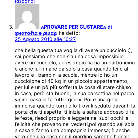
Rispondi
ஃPROVARE PER GUSTAREஃ di
ஜиαтαℓια e ριиαஓ
ha detto:
25 Agosto 2010 alle 10:27
che bella questa tua voglia di avere un cucciolo :),
sai pensiamo che non sia una cosa impossibile
avere un cucciolo, ad esempio lia ha un barboncino
e anche lui rimane da solo a casa quando lei è al
lavoro e i bambini a scuola, mentre io ho un
cucciolone di 40 kq in un piccolo appartamento,
per lui è un pò più sofferta la cosa di stare chiuso
in casa, però sta buono, la sua corsettina nel parco
vicino casa la fa tutti i giorni. Poi è una gioia
immensa quando torni e lo trovi li seduto davanti la
porta che ti aspetta, ti inizia a saltare addosso ti fa
le feste, riesci proprio a leggere nei suoi occhi la
felicità che provano nel vederti,poi quando sei sola
a casa ti fanno una compagnia immensa; è anche
vero che una casa con il giardino sarebbe l'ideale