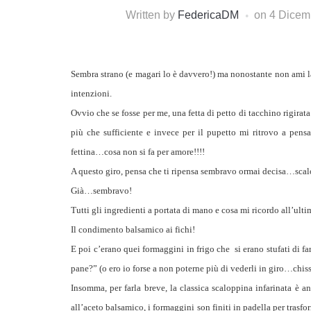
Written by
FedericaDM
on
4 Dicem
Sembra strano (e magari lo è davvero!) ma nonostante non ami la
intenzioni.
Ovvio che se fosse per me, una fetta di petto di tacchino rigirata
più che sufficiente e invece per il pupetto mi ritrovo a pens
fettina…cosa non si fa per amore!!!!
A questo giro, pensa che ti ripensa sembravo ormai decisa…scal
Già…sembravo!
Tutti gli ingredienti a portata di mano e cosa mi ricordo all’u
Il condimento balsamico ai fichi!
E poi c’erano quei formaggini in frigo che si erano stufati di 
pane?” (o ero io forse a non poterne più di vederli in giro…chiss
Insomma, per farla breve, la classica scaloppina infarinata è 
all’aceto balsamico, i formaggini son finiti in padella per trasf