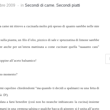
bre 2009
in
Secondi di carne
,
Secondi piatti
 carne mi ritrovo a cucinarla molto più spesso di quanto sarebbe nelle mie
 sulla piastra, un filo d’olio, pizzico di sale e spruzzatina di limone sarebbe
are anche per un’intera mattinata a come cucinare quella “taaaanto cara”
oppine all’aceto balsamico!
ltimo momento?
farmi capolino chiedendomi “ma quando ti decidi a spalmarci su una fetta di
à :D!).
andata a farsi benedire (così non ho neanche imbiancato la cucina) insieme
ormarsi in una cremosa salsina e qualche bacca di ginepro si è unita all’aceto