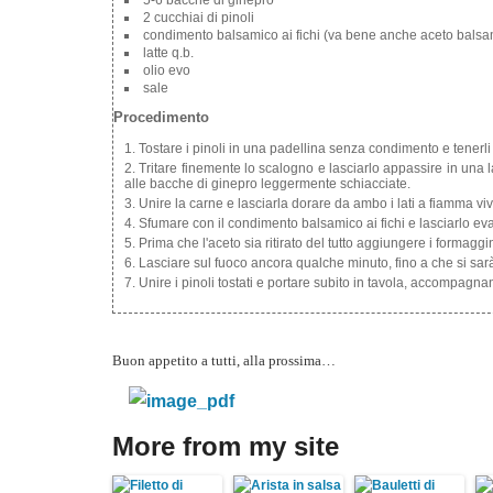
5-6 bacche di ginepro
2 cucchiai di pinoli
condimento balsamico ai fichi (va bene anche aceto balsa
latte q.b.
olio evo
sale
Procedimento
Tostare i pinoli in una padellina senza condimento e tenerli
Tritare finemente lo scalogno e lasciarlo appassire in una l
alle bacche di ginepro leggermente schiacciate.
Unire la carne e lasciarla dorare da ambo i lati a fiamma vi
Sfumare con il condimento balsamico ai fichi e lasciarlo 
Prima che l'aceto sia ritirato del tutto aggiungere i formaggi
Lasciare sul fuoco ancora qualche minuto, fino a che si sar
Unire i pinoli tostati e portare subito in tavola, accompagn
Buon appetito a tutti, alla prossima…
More from my site