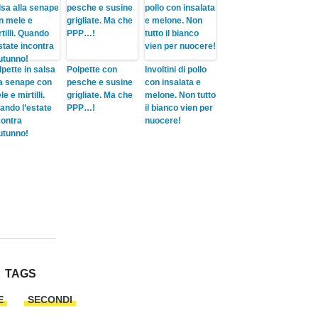
lpette in salsa
Polpette con
Involtini di pollo
la senape con
pesche e susine
con insalata e
e e mirtilli.
grigliate. Ma che
melone. Non tutto
ando l’estate
PPP…!
il bianco vien per
contra
nuocere!
autunno!
TAGS
E
SECONDI