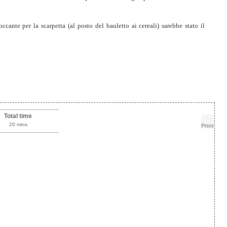
cante per la scarpetta (al posto del bauletto ai cereali) sarebbe stato il
Br
by
ca
Total time
20 mins
Print