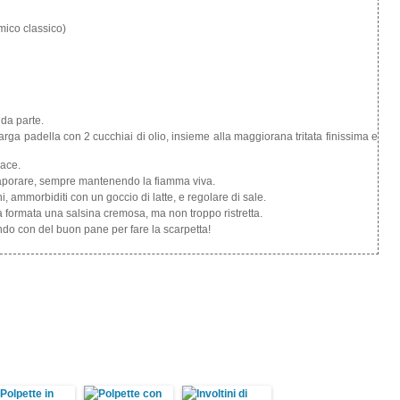
mico classico)
 da parte.
arga padella con 2 cucchiai di olio, insieme alla maggiorana tritata finissima e
vace.
evaporare, sempre mantenendo la fiamma viva.
ni, ammorbiditi con un goccio di latte, e regolare di sale.
à formata una salsina cremosa, ma non troppo ristretta.
ando con del buon pane per fare la scarpetta!