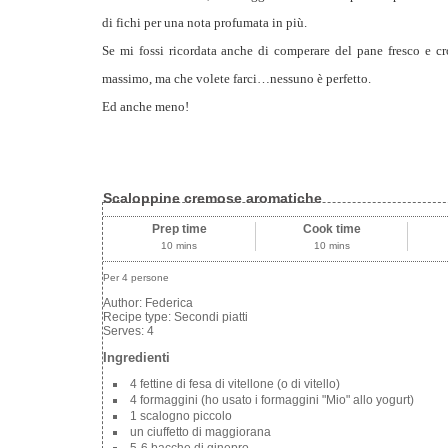
di fichi per una nota profumata in più.
Se mi fossi ricordata anche di comperare del pane fresco e croc
massimo, ma che volete farci…nessuno è perfetto.
Ed anche meno!
Scaloppine cremose aromatiche
Prep time
Cook time
10 mins
10 mins
Per 4 persone
Author:
Federica
Recipe type:
Secondi piatti
Serves:
4
Ingredienti
4 fettine di fesa di vitellone (o di vitello)
4 formaggini (ho usato i formaggini "Mio" allo yogurt)
1 scalogno piccolo
un ciuffetto di maggiorana