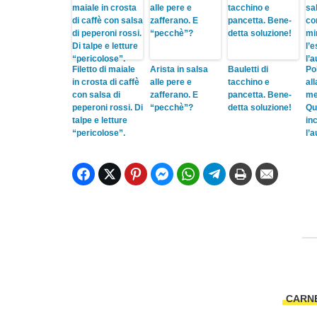
Filetto di maiale
Arista in salsa
Bauletti di
Po
in crosta di caffè
alle pere e
tacchino e
al
con salsa di
zafferano. E
pancetta. Bene-
mel
peperoni rossi. Di
“pecchè”?
detta soluzione!
Qu
talpe e letture
in
“pericolose”.
l’
CARN