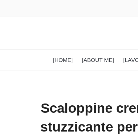
[HOME]
[ABOUT ME]
[LAV
Scaloppine cre
stuzzicante per 