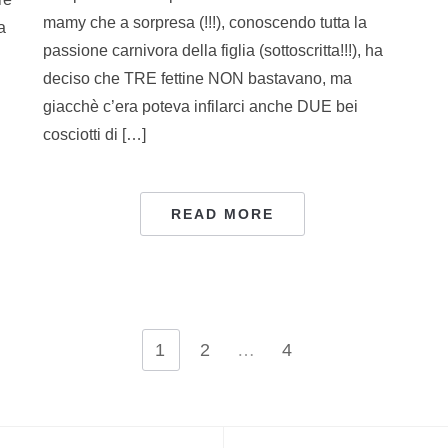
mamy che a sorpresa (!!!), conoscendo tutta la
a
passione carnivora della figlia (sottoscritta!!!), ha
deciso che TRE fettine NON bastavano, ma
giacchè c’era poteva infilarci anche DUE bei
cosciotti di […]
READ MORE
1
2
…
4