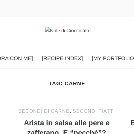
ORA CON ME]
[RECIPE INDEX]
[MY PORTFOLIO
TAG:
CARNE
SECONDI DI CARNE
,
SECONDI PIATTI
Arista in salsa alle pere e
B
zafferano. E “pecchè”?