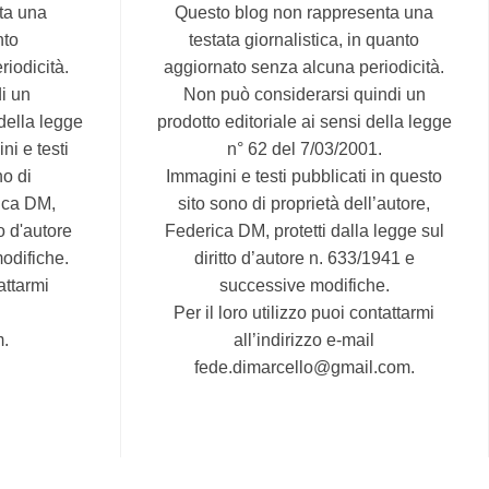
ta una
Questo blog non rappresenta una
nto
testata giornalistica, in quanto
iodicità.
aggiornato senza alcuna periodicità.
i un
Non può considerarsi quindi un
 della legge
prodotto editoriale ai sensi della legge
ni e testi
n° 62 del 7/03/2001.
no di
Immagini e testi pubblicati in questo
rica DM,
sito sono di proprietà dell’autore,
to d'autore
Federica DM, protetti dalla legge sul
odifiche.
diritto d’autore n. 633/1941 e
attarmi
successive modifiche.
Per il loro utilizzo puoi contattarmi
m.
all’indirizzo e-mail
fede.dimarcello@gmail.com.