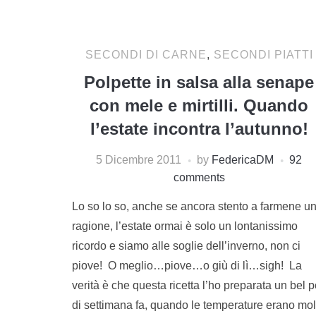
SECONDI DI CARNE
,
SECONDI PIATTI
Polpette in salsa alla senape
con mele e mirtilli. Quando
l’estate incontra l’autunno!
5 Dicembre 2011
by
FedericaDM
92
comments
Lo so lo so, anche se ancora stento a farmene u
ragione, l’estate ormai è solo un lontanissimo
ricordo e siamo alle soglie dell’inverno, non ci
piove! O meglio…piove…o giù di lì…sigh! La
verità è che questa ricetta l’ho preparata un bel p
di settimana fa, quando le temperature erano mol