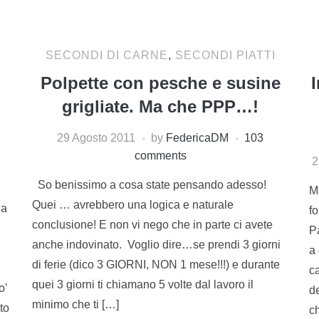
SECONDI DI CARNE
,
SECONDI PIATTI
Polpette con pesche e susine
I
grigliate. Ma che PPP…!
29 Agosto 2011
by
FedericaDM
103
comments
2
So benissimo a cosa state pensando adesso!
M
Quei … avrebbero una logica e naturale
na
fo
conclusione! E non vi nego che in parte ci avete
P
anche indovinato. Voglio dire…se prendi 3 giorni
a 
di ferie (dico 3 GIORNI, NON 1 mese!!!) e durante
c
quei 3 giorni ti chiamano 5 volte dal lavoro il
o’
de
minimo che ti […]
to
c