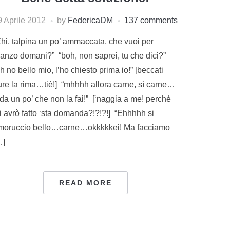
9 Aprile 2012
by
FedericaDM
137 comments
Ehi, talpina un po’ ammaccata, che vuoi per
ranzo domani?” “boh, non saprei, tu che dici?”
h no bello mio, l’ho chiesto prima io!” [beccati
ure la rima…tiè!] “mhhhh allora carne, sì carne…
da un po’ che non la fai!” [‘naggia a me! perché
i avrò fatto ‘sta domanda?!?!?!] “Ehhhhh si
moruccio bello…carne…okkkkkei! Ma facciamo
…]
READ MORE