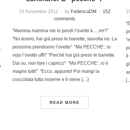
19 Novembre 2012
by
FedericaDM
152
1
comments
“
“Mamma mamma me lo pendi l’ovetto k….rrrr?”
p
“No tesoro, hai già preso le barrette, stavolta no. La
“e
prossima prendiamo l’ovetto” “Ma PECCHE‘, io
p
e
vojo l’ovetto uffi!” “Perchè hai già preso le barrette.
è 
y
Dai su, non fare i capricci” “Ma PECCHE‘, io li
gl
o
magno tutti!” “Ecco, appunto! Poi mangi la
a
cioccolata tutta insieme e ti viene […]
[
READ MORE