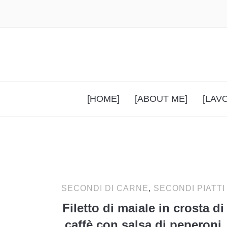
[HOME]
[ABOUT ME]
[LAV
SECONDI DI CARNE
,
SECONDI PIATTI
Filetto di maiale in crosta di
caffè con salsa di peperoni