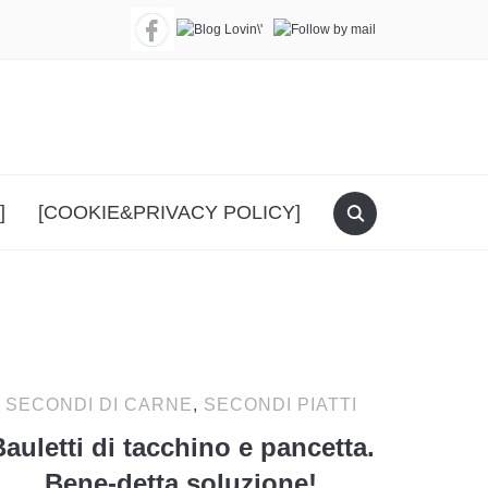
]
[COOKIE&PRIVACY POLICY]
SECONDI DI CARNE
,
SECONDI PIATTI
auletti di tacchino e pancetta.
Bene-detta soluzione!