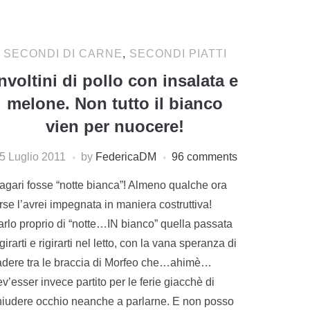
SECONDI DI CARNE
,
SECONDI PIATTI
nvoltini di pollo con insalata e
melone. Non tutto il bianco
vien per nuocere!
5 Luglio 2011
by
FedericaDM
96 comments
agari fosse “notte bianca”! Almeno qualche ora
rse l’avrei impegnata in maniera costruttiva!
arlo proprio di “notte…IN bianco” quella passata
girarti e rigirarti nel letto, con la vana speranza di
adere tra le braccia di Morfeo che…ahimè…
v’esser invece partito per le ferie giacchè di
hiudere occhio neanche a parlarne. E non posso