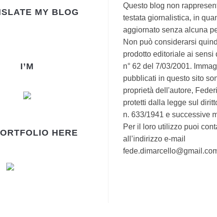
Questo blog non rappresen
SLATE MY BLOG
testata giornalistica, in qua
aggiornato senza alcuna per
Non può considerarsi quind
prodotto editoriale ai sensi
I’M
n° 62 del 7/03/2001. Immagi
pubblicati in questo sito so
proprietà dell'autore, Fede
protetti dalla legge sul dirit
n. 633/1941 e successive m
Per il loro utilizzo puoi cont
PORTFOLIO HERE
all’indirizzo e-mail
fede.dimarcello@gmail.co