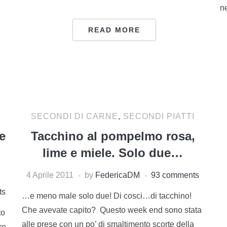
n
READ MORE
SECONDI DI CARNE
,
SECONDI PIATTI
e
Tacchino al pompelmo rosa,
lime e miele. Solo due…
4 Aprile 2011
by
FedericaDM
93 comments
ts
…e meno male solo due! Di cosci…di tacchino!
Che avevate capito? Questo week end sono stata
to
alle prese con un po’ di smaltimento scorte della
re