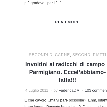
più gradevoli per i […]
READ MORE
SECONDI DI CARNE
,
SECONDI PIATTI
Involtini ai radicchi di campo 
Parmigiano. Eccel’abbiamo-
fatta!!!
4 Luglio 2011
by
FedericaDM
103 commen
E che cavolo…ma vi pare possibile? Ehm, intan
buon lunedì! Passato bene il we? Dicevo…vi pa