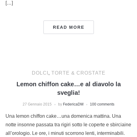
[…]
READ MORE
DOLCI
,
TORTE & CROSTATE
Lemon chiffon cake…e al diavolo la
sveglia!
27 Gennaio 2015
by
FedericaDM
100 comments
Una lemon chiffon cake…una domenica mattina. Una
notte insonne passata tra rigiri sotto le coperte e sbirciaine
all’orologio. Le ore, i minuti scorrono lenti, interminabili.