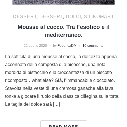
DESSERT
,
DESSERT
,
DOLCI
,
SILIKOMART
Mousse al cocco. Tra l’esotico e il
mediterraneo.
22 Luglio 2020
by
FedericaDM
10 comments
La sofficità di una mousse al cocco, la dolcezza appena
accennata della composta di albicocche, una nota
morbida di pistacchio e la croccantezza di un biscotto
ricomposto…what else? Già, l’immancabile cioccolato.
Stavolta nella veste di una cremosa ganache alla fava
tonka a giocare il ruolo della classica ciliegina sulla torta.
La taglia del dolce sarà […]
READ MORE