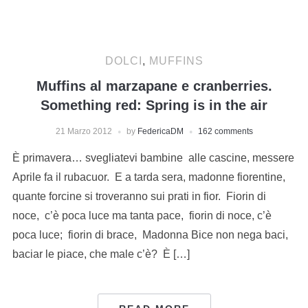
DOLCI
,
MUFFINS
Muffins al marzapane e cranberries.
Something red: Spring is in the air
21 Marzo 2012
by
FedericaDM
162 comments
È primavera… svegliatevi bambine alle cascine, messere
Aprile fa il rubacuor. E a tarda sera, madonne fiorentine,
quante forcine si troveranno sui prati in fior. Fiorin di
noce, c’è poca luce ma tanta pace, fiorin di noce, c’è
poca luce; fiorin di brace, Madonna Bice non nega baci,
baciar le piace, che male c’è? È […]