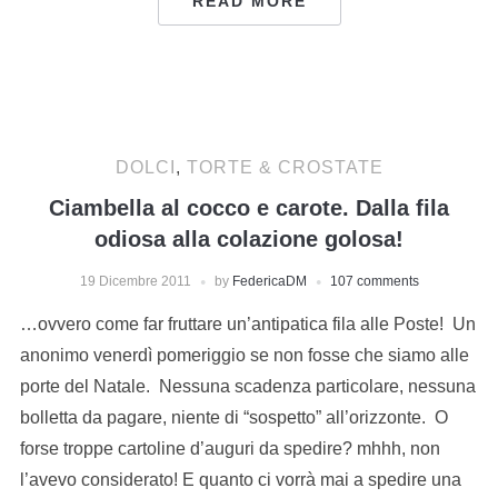
READ MORE
DOLCI
,
TORTE & CROSTATE
Ciambella al cocco e carote. Dalla fila
odiosa alla colazione golosa!
19 Dicembre 2011
by
FedericaDM
107 comments
…ovvero come far fruttare un’antipatica fila alle Poste! Un
anonimo venerdì pomeriggio se non fosse che siamo alle
porte del Natale. Nessuna scadenza particolare, nessuna
bolletta da pagare, niente di “sospetto” all’orizzonte. O
forse troppe cartoline d’auguri da spedire? mhhh, non
l’avevo considerato! E quanto ci vorrà mai a spedire una