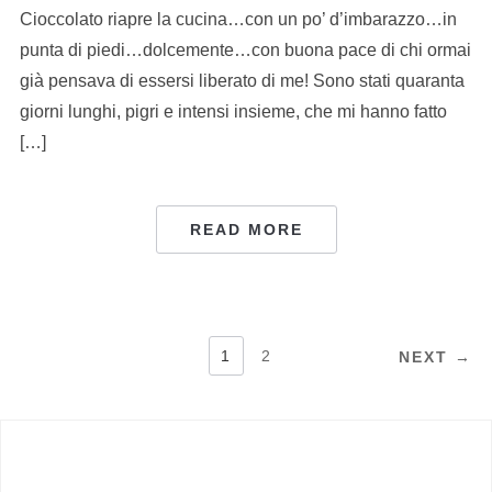
Cioccolato riapre la cucina…con un po’ d’imbarazzo…in
punta di piedi…dolcemente…con buona pace di chi ormai
già pensava di essersi liberato di me! Sono stati quaranta
giorni lunghi, pigri e intensi insieme, che mi hanno fatto
[…]
READ MORE
NAVIGAZIONE
1
2
NEXT →
ARTICOLI