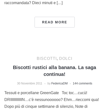
raccomandata? Dieci minuti e […]
READ MORE
BISCOTTI
,
DOLCI
Biscotti rustici alla banana. La saga
continua!
30 Novembre 2011
by
FedericaDM
144 comments
Tessuti e porcellane GreenGate Toc toc…cucù!
DRIIIIIIIIIIIIN…c’è nessunoooooo? Ehm…rieccomi qua!
Dopo più di cinque settimane di silenzio, Note di