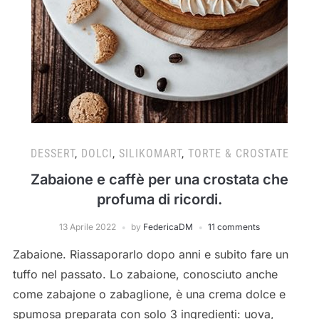
DESSERT
,
DOLCI
,
SILIKOMART
,
TORTE & CROSTATE
Zabaione e caffè per una crostata che
profuma di rico​rdi.
13 Aprile 2022
by
FedericaDM
11 comments
Zabaione. Riassaporarlo dopo anni e subito fare un
tuffo nel passato. Lo zabaione​, ​​conosciuto anche
come zabajone o zabaglione​, è una crema dolce e
spumosa ​preparata con solo 3 ingredienti: uova,