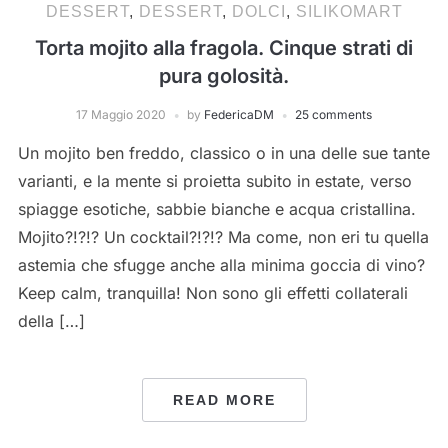
DESSERT
,
DESSERT
,
DOLCI
,
SILIKOMART
Torta mojito alla fragola. Cinque strati di
pura golosità.
17 Maggio 2020
by
FedericaDM
25 comments
Un mojito ben freddo, classico o in una delle sue tante
varianti, e la mente si proietta subito in estate, verso
spiagge esotiche, sabbie bianche e acqua cristallina.
Mojito?!?!? Un cocktail?!?!? Ma come, non eri tu quella
astemia che sfugge anche alla minima goccia di vino?
Keep calm, tranquilla! Non sono gli effetti collaterali
della […]
READ MORE