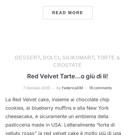
READ MORE
DESSERT
,
DOLCI
,
SILIKOMART
,
TORTE &
CROSTATE
Red Velvet Tarte…o giù di lì!
7 Gennaio 2020
by
FedericaDM
19 comments
La Red Velvet cake, insieme ai chocolate chip
cookies, ai blueberry muffins e alla New York
cheesecake, è sicuramente un emblema della
pasticceria made in USA. Letteralmente “torta di
velluto rosso” la red velvet cake è molto più di una