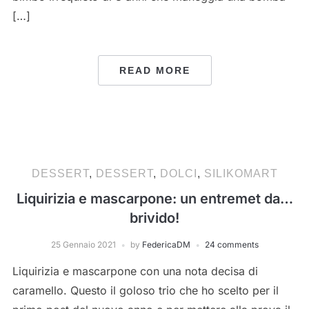
[…]
READ MORE
DESSERT
,
DESSERT
,
DOLCI
,
SILIKOMART
Liquirizia e mascarpone: un entremet da…
brivido!
25 Gennaio 2021
by
FedericaDM
24 comments
Liquirizia e mascarpone con una nota decisa di
caramello. Questo il goloso trio che ho scelto per il