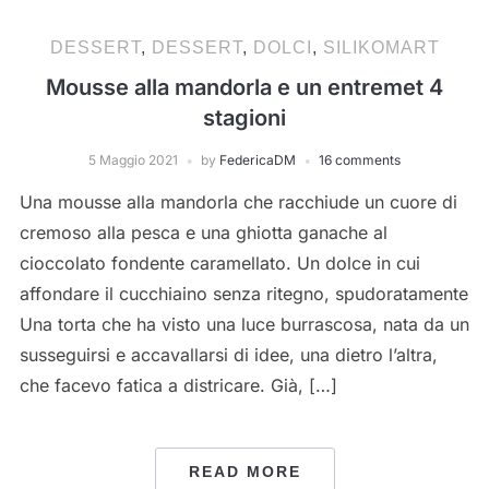
DESSERT
,
DESSERT
,
DOLCI
,
SILIKOMART
Mousse alla mandorla e un entremet 4
stagioni
5 Maggio 2021
by
FedericaDM
16 comments
Una mousse alla mandorla che racchiude un cuore di
cremoso alla pesca e una ghiotta ganache al
cioccolato fondente caramellato. Un dolce in cui
affondare il cucchiaino senza ritegno, spudoratamente
Una torta che ha visto una luce burrascosa, nata da un
susseguirsi e accavallarsi di idee, una dietro l’altra,
che facevo fatica a districare. Già, […]
READ MORE