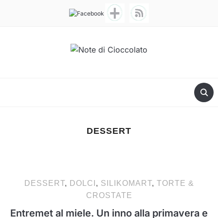
DESSERT
DESSERT
,
DOLCI
,
SILIKOMART
,
TORTE &
CROSTATE
Entremet al miele. Un inno alla primavera e