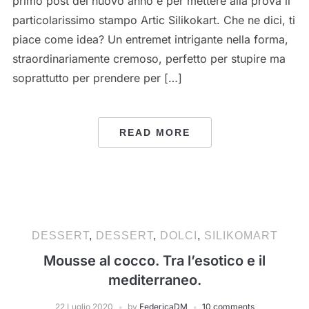
primo post del nuovo anno e per mettere alla prova il
particolarissimo stampo Artic Silikokart. Che ne dici, ti
piace come idea? Un entremet intrigante nella forma,
straordinariamente cremoso, perfetto per stupire ma
soprattutto per prendere per […]
READ MORE
DESSERT
,
DESSERT
,
DOLCI
,
SILIKOMART
Mousse al cocco. Tra l’esotico e il
mediterraneo.
22 Luglio 2020
by
FedericaDM
10 comments