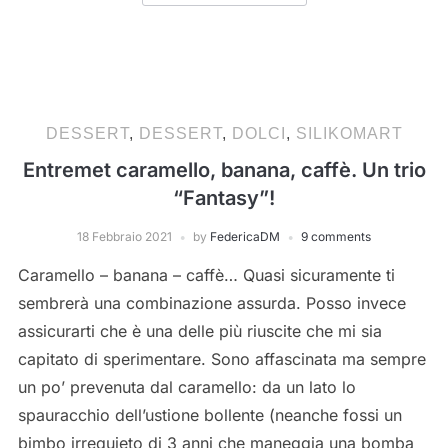
DESSERT
,
DESSERT
,
DOLCI
,
SILIKOMART
Entremet caramello, banana, caffè. Un trio
“Fantasy”!
18 Febbraio 2021
by
FedericaDM
9 comments
Caramello – banana – caffè… Quasi sicuramente ti
sembrerà una combinazione assurda. Posso invece
assicurarti che è una delle più riuscite che mi sia
capitato di sperimentare. Sono affascinata ma sempre
un po’ prevenuta dal caramello: da un lato lo
spauracchio dell’ustione bollente (neanche fossi un
bimbo irrequieto di 3 anni che maneggia una bomba