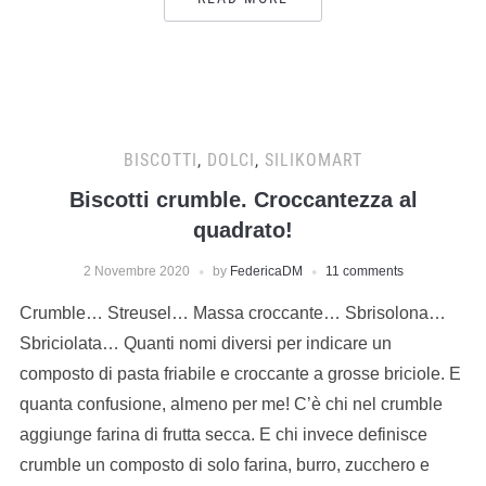
BISCOTTI
,
DOLCI
,
SILIKOMART
Biscotti crumble. Croccantezza al
quadrato!
2 Novembre 2020
by
FedericaDM
11 comments
Crumble… Streusel… Massa croccante… Sbrisolona…
Sbriciolata… Quanti nomi diversi per indicare un
composto di pasta friabile e croccante a grosse briciole. E
quanta confusione, almeno per me! C’è chi nel crumble
aggiunge farina di frutta secca. E chi invece definisce
crumble un composto di solo farina, burro, zucchero e