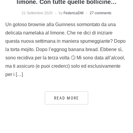
limone. Con tutte quelle bollicine…
21 Settembre 2020
by
FedericaDM
27 comments
Un goloso brownie alla Guinness sormontato da una
delicata namelaka al limone. Che ne dici di iniziare
questa nuova settimana in maniera spumeggiante? Dopo
la torta mojito. Dopo l’eggnog banana bread. Ebbene sì,
sono recidiva per la terza volta 🙄 Mi sono data all’alcool,
ma ti assicuro (e puoi crederci) solo ed esclusivamente
per i […]
READ MORE