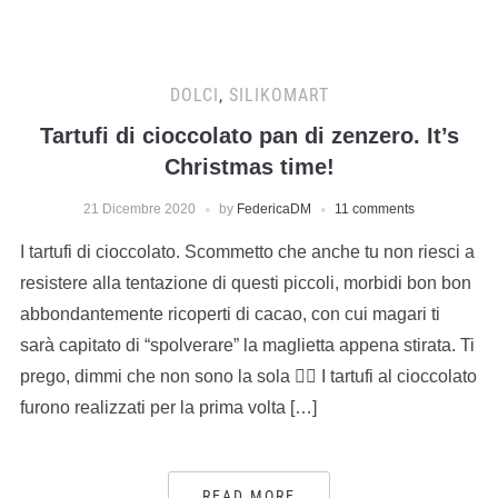
DOLCI
,
SILIKOMART
Tartufi di cioccolato pan di zenzero. It’s
Christmas time!
21 Dicembre 2020
by
FedericaDM
11 comments
I tartufi di cioccolato. Scommetto che anche tu non riesci a
resistere alla tentazione di questi piccoli, morbidi bon bon
abbondantemente ricoperti di cacao, con cui magari ti
sarà capitato di “spolverare” la maglietta appena stirata. Ti
prego, dimmi che non sono la sola 🤦‍♀️ I tartufi al cioccolato
furono realizzati per la prima volta […]
READ MORE