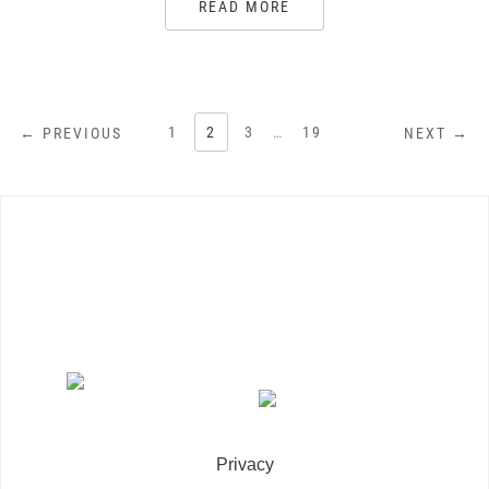
READ MORE
NAVIGAZIONE
1
2
3
…
19
← PREVIOUS
NEXT →
ARTICOLI
Privacy