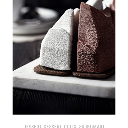
DESSERT
,
DESSERT
,
DOLCI
,
SILIKOMART