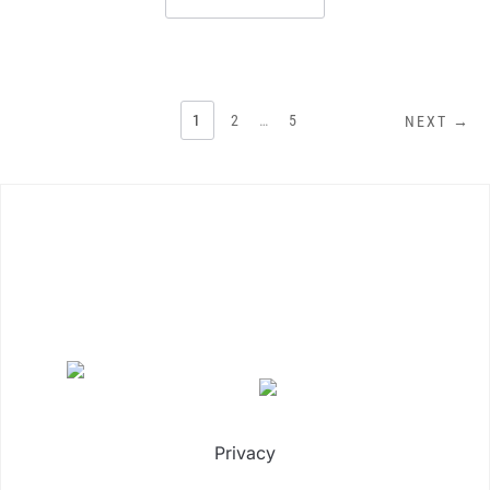
NAVIGAZIONE
1
2
…
5
NEXT →
ARTICOLI
Privacy