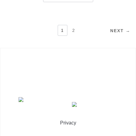
NAVIGAZIONE
1
2
NEXT →
ARTICOLI
Privacy