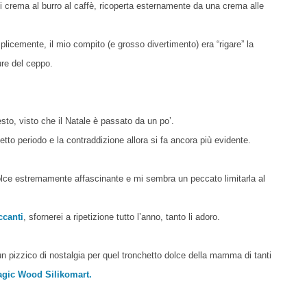
i crema al burro al caffè, ricoperta esternamente da una crema alle
licemente, il mio compito (e grosso divertimento) era “rigare” la
ure del ceppo.
sto, visto che il Natale è passato da un po’.
to periodo e la contraddizione allora si fa ancora più evidente.
olce estremamente affascinante e mi sembra un peccato limitarla al
ccanti
, sfornerei a ripetizione tutto l’anno, tanto li adoro.
un pizzico di nostalgia per quel tronchetto dolce della mamma di tanti
agic Wood
Silikomart.