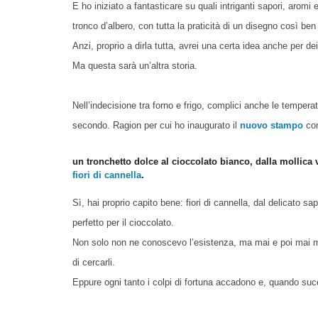
E ho iniziato a fantasticare su quali intriganti sapori, arom
tronco d’albero, con tutta la praticità di un disegno così ben 
Anzi, proprio a dirla tutta, avrei una certa idea anche per dei
Ma questa sarà un’altra storia.
Nell’indecisione tra forno e frigo, complici anche le temper
secondo. Ragion per cui ho inaugurato il
nuovo stampo
con
un tronchetto dolce al cioccolato bianco, dalla mollica v
fiori di cannella
.
Sì, hai proprio capito bene: fiori di cannella, dal delicato s
perfetto per il cioccolato.
Non solo non ne conoscevo l’esistenza, ma mai e poi mai m
di cercarli.
Eppure ogni tanto i colpi di fortuna accadono e, quando suc