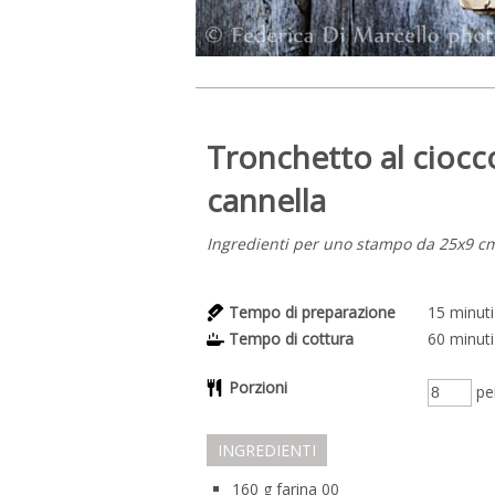
Tronchetto al ciocco
cannella
Ingredienti per uno stampo da 25x9 cm (
Tempo di preparazione
15
minuti
Tempo di cottura
60
minuti
Porzioni
pe
INGREDIENTI
160
g
farina 00