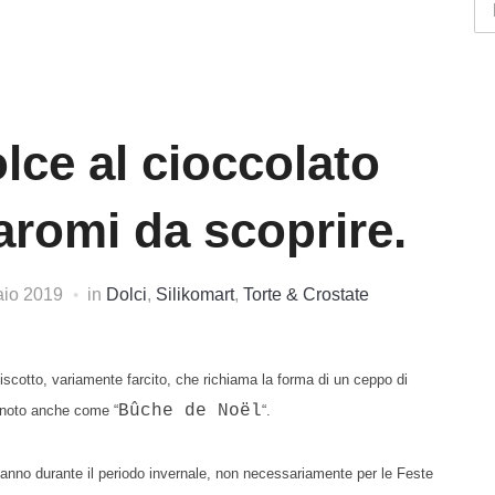
lce al cioccolato
aromi da scoprire.
aio 2019
in
Dolci
,
Silikomart
,
Torte & Crostate
Br
by
ca
biscotto, variamente farcito,
che richiama la forma di un ceppo di
Bûche de Noël
 noto anche come “
“.
no durante il periodo invernale, non necessariamente per le Feste