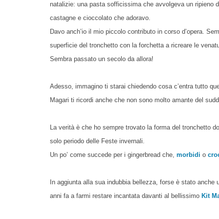
natalizie: una pasta sofficissima che avvolgeva un ripieno d
castagne e cioccolato che adoravo.
Davo anch’io il mio piccolo contributo in corso d’opera.
Semp
superficie del tronchetto con la forchetta a ricreare le venat
Sembra passato un secolo da allora!
Adesso, immagino ti starai chiedendo cosa c’entra tutto que
Magari ti ricordi anche che non sono molto amante del suddet
La verità è che ho sempre trovato la forma del tronchetto d
solo periodo delle Feste invernali.
Un po’ come succede per i gingerbread che,
morbidi
o
cro
In aggiunta alla sua indubbia bellezza, forse è stato anche 
anni fa a farmi restare incantata davanti al bellissimo
Kit M