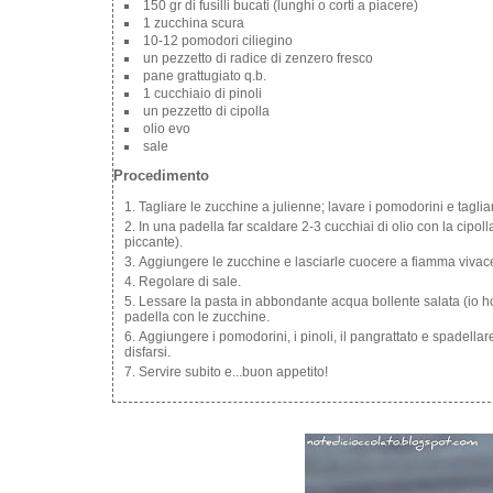
150 gr di fusilli bucati (lunghi o corti a piacere)
1 zucchina scura
10-12 pomodori ciliegino
un pezzetto di radice di zenzero fresco
pane grattugiato q.b.
1 cucchiaio di pinoli
un pezzetto di cipolla
olio evo
sale
Procedimento
Tagliare le zucchine a julienne; lavare i pomodorini e tagliarl
In una padella far scaldare 2-3 cucchiai di olio con la cipol
piccante).
Aggiungere le zucchine e lasciarle cuocere a fiamma vivac
Regolare di sale.
Lessare la pasta in abbondante acqua bollente salata (io ho u
padella con le zucchine.
Aggiungere i pomodorini, i pinoli, il pangrattato e spadell
disfarsi.
Servire subito e...buon appetito!