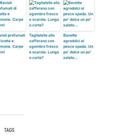
violi profumati
Tagliatelle allo
Bavette
ricotta e
zafferano con
agrodolci al
lmone. Carpe
sgombro fresco
pesce spada. Un
em!
e scarola. Lunga
po’ dolce un po’
o corta?
salato…
TAGS