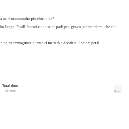
nza ma è moooooolto più chic, o no?
io-lungo! Fusilli bucati e non se ne parli più, giusto per ricordarmi che col
chine, vi immaginate quanto ci metterò a decidere il colore per il
Total time
30 mins
Print