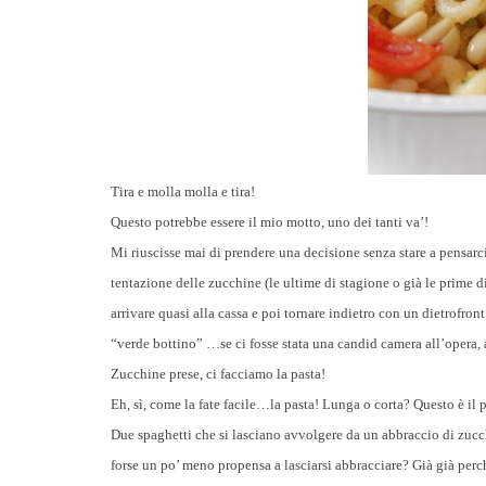
Tira e molla molla e tira!
Questo potrebbe essere il mio motto, uno dei tanti va’!
Mi riuscisse mai di prendere una decisione senza stare a pensarc
tentazione delle zucchine (le ultime di stagione o già le prime d
arrivare quasi alla cassa e poi tornare indietro con un dietrofront
“verde bottino” …se ci fosse stata una candid camera all’opera,
Zucchine prese, ci facciamo la pasta!
Eh, sì, come la fate facile…la pasta! Lunga o corta? Questo è il
Due spaghetti che si lasciano avvolgere da un abbraccio di zucc
forse un po’ meno propensa a lasciarsi abbracciare? Già già per