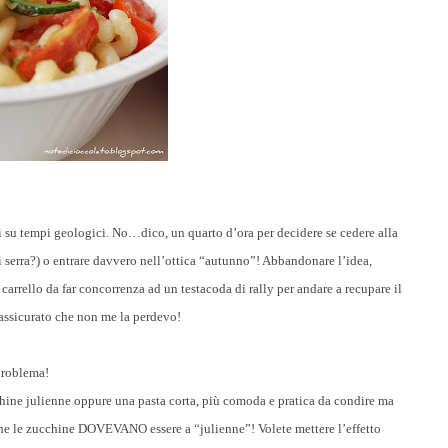
i su tempi geologici. No…dico, un quarto d’ora per decidere se cedere alla
i serra?) o entrare davvero nell’ottica “autunno”! Abbandonare l’idea,
 carrello da far concorrenza ad un testacoda di rally per andare a recupare il
 assicurato che non me la perdevo!
 problema!
hine julienne oppure una pasta corta, più comoda e pratica da condire ma
che le zucchine DOVEVANO essere a “julienne”! Volete mettere l’effetto