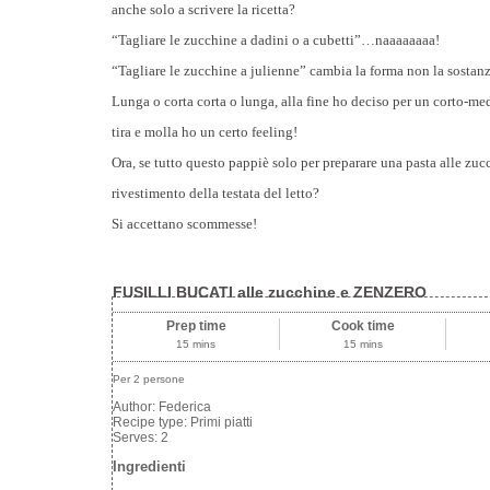
anche solo a scrivere la ricetta?
“Tagliare le zucchine a dadini o a cubetti”…naaaaaaaa!
“Tagliare le zucchine a julienne” cambia la forma non la sosta
Lunga o corta corta o lunga, alla fine ho deciso per un corto-med
tira e molla ho un certo feeling!
Ora, se tutto questo pappiè solo per preparare una pasta alle zuc
rivestimento della testata del letto?
Si accettano scommesse!
FUSILLI BUCATI alle zucchine e ZENZERO
Prep time
Cook time
15 mins
15 mins
Per 2 persone
Author:
Federica
Recipe type:
Primi piatti
Serves:
2
Ingredienti