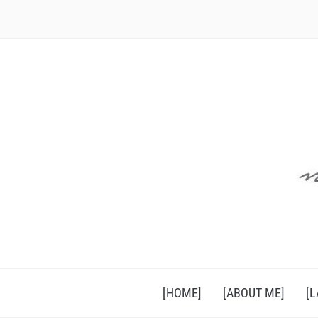
[HOME]
[ABOUT ME]
[