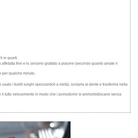
i in quarti.
la affetatta fine e lo zenzero grattato a piacere (secondo quanto amate il
e per qualche minuto.
sato i fusilli lunghi spezzandoli a metà), scolarla al dente e trasferirla nella
are il tutto velocemente in modo che i pomodorini si ammorbidiscano senza