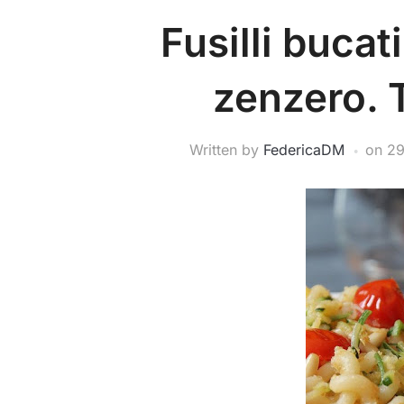
Fusilli bucat
zenzero. 
Written by
FedericaDM
on
29