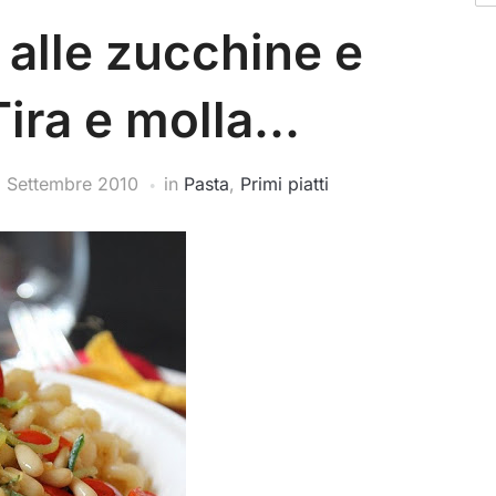
i alle zucchine e
Tira e molla…
 Settembre 2010
in
Pasta
,
Primi piatti
Br
by
ca