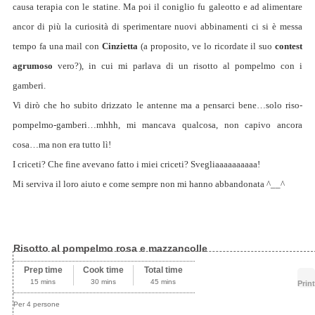
causa terapia con le statine. Ma poi il coniglio fu galeotto e ad alimentare
ancor di più la curiosità di sperimentare nuovi abbinamenti ci si è messa
tempo fa una mail con
Cinzietta
(a proposito, ve lo ricordate il suo
contest
agrumoso
vero?), in cui mi parlava di un risotto al pompelmo con i
gamberi.
Vi dirò che ho subito drizzato le antenne ma a pensarci bene…solo riso-
pompelmo-gamberi…mhhh, mi mancava qualcosa, non capivo ancora
cosa…ma non era tutto lì!
I criceti? Che fine avevano fatto i miei criceti? Svegliaaaaaaaaaa!
Mi serviva il loro aiuto e come sempre non mi hanno abbandonata ^__^
Risotto al pompelmo rosa e mazzancolle
Prep time
Cook time
Total time
15 mins
30 mins
45 mins
Print
Per 4 persone