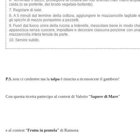
Terminato il succo, proseguire la cottura del riso unendo man mano acqu
calda (o se preferite, del brodo vegetale bollente).
Regolare di sale.
A 5 minuti dal termine della cottura, aggiungere le mazzancolle tagliate 
gli spicchi di mezzo pompelmo a pezzetti.
Fuori dal fuoco unire della rucola a listerelle, mescolare bene in modo ch
appassisca senza cuocere, impiattare e decorare ciascuna porzione con un
mazzancolla intera tenuta da parte.
Servire subito.
P.S.
non ci crederete ma la
talpa
è riuscita a riconoscere il gambero!
Con questa ricetta partecipo al contest di Valerio “
Sapore di Mare
”
e al contest “
Frutta in pentola
” di Ramona