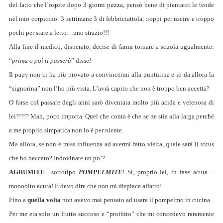
del fatto che l’ospite dopo 3 giorni puzza, pensò bene di piantarci le tende
nel mio corpicino: 3 settimane 3 di febbriciattola, troppi per uscire e troppo
pochi per stare a letto…uno strazio!!!
Alla fine il medico, disperato, decise di farmi tornare a scuola ugualmente:
“
prima o poi ti passerà
” disse!
Il papy non ci ha più provato a convincermi alla punturina e io da allora la
“signorina” non l’ho più vista. L’avrà capito che non è troppo ben accetta?
O forse col passare degli anni sarò diventata molto più acida e velenosa di
lei?!?!? Mah, poco importa. Quel che conta è che se ne stia alla larga perché
a me proprio simpatica non lo è per niente.
Ma allora, se non è miss influenza ad avermi fatto visita, quale sarà il virus
che ho beccato? Indovinate un po’?
AGRUMITE
…sottotipo
POMPELMITE
! Sì, proprio lei, in fase acuta…
moooolto acuta! E devo dire che non mi dispiace affatto!
Fino a
quella volta
non avevo mai pensato ad usare il pompelmo in cucina.
Per me era solo un frutto succoso e “proibito” che mi concedevo raramente