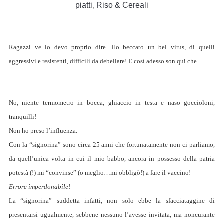
piatti
,
Riso & Cereali
Ragazzi ve lo devo proprio dire. Ho beccato un bel virus, di quelli
aggressivi e resistenti, difficili da debellare! E così adesso son qui che…
No, niente termometro in bocca, ghiaccio in testa e naso goccioloni,
tranquilli!
Non ho preso l’influenza.
Con la “signorina” sono circa 25 anni che fortunatamente non ci parliamo,
da quell’unica volta in cui il mio babbo, ancora in possesso della patria
potestà (!) mi “convinse” (o meglio…mi obbligò!) a fare il vaccino!
Errore imperdonabile
!
La “signorina” suddetta infatti, non solo ebbe la sfacciataggine di
presentarsi ugualmente, sebbene nessuno l’avesse invitata, ma noncurante