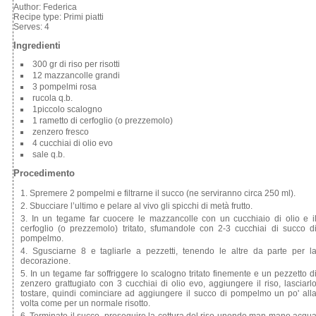
Author:
Federica
Recipe type:
Primi piatti
Serves:
4
Ingredienti
300 gr di riso per risotti
12 mazzancolle grandi
3 pompelmi rosa
rucola q.b.
1piccolo scalogno
1 rametto di cerfoglio (o prezzemolo)
zenzero fresco
4 cucchiai di olio evo
sale q.b.
Procedimento
Spremere 2 pompelmi e filtrarne il succo (ne serviranno circa 250 ml).
Sbucciare l’ultimo e pelare al vivo gli spicchi di metà frutto.
In un tegame far cuocere le mazzancolle con un cucchiaio di olio e i
cerfoglio (o prezzemolo) tritato, sfumandole con 2-3 cucchiai di succo d
pompelmo.
Sgusciarne 8 e tagliarle a pezzetti, tenendo le altre da parte per l
decorazione.
In un tegame far soffriggere lo scalogno tritato finemente e un pezzetto d
zenzero grattugiato con 3 cucchiai di olio evo, aggiungere il riso, lasciarl
tostare, quindi cominciare ad aggiungere il succo di pompelmo un po' all
volta come per un normale risotto.