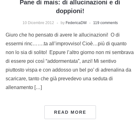
Pane di mais: di allucinazioni e di
doppioni!
10 Dicembre 2012
by
FedericaDM
119 comments
Giuro che ho pensato di avere le allucinazioni! O di
essermi rinc…….ta all’improvviso! Cioè…più di quanto
non lo sia di solito! Eppure l’altro giorno non mi sembrava
di essere poi così “addormentata”, anzi! Mi sentivo
piuttosto vispa e con addosso un bel po’ di adrenalina da
scaricare, tanto che già prevedevo una seduta di
allenamento […]
READ MORE