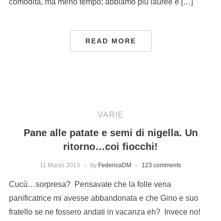
comodità, ma meno tempo; abbiamo più lauree e […]
READ MORE
VARIE
Pane alle patate e semi di nigella. Un
ritorno…coi fiocchi!
11 Marzo 2013
by
FedericaDM
123 comments
Cucù…sorpresa? Pensavate che la folle vena
panificatrice mi avesse abbandonata e che Gino e suo
fratello se ne fossero andati in vacanza eh? Invece no!