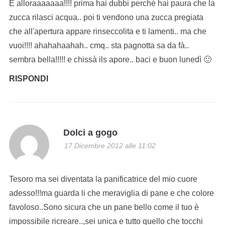
E alloraaaaaaa!!!! prima hai dubbi perchè hai paura che la
zucca rilasci acqua.. poi ti vendono una zucca pregiata
che all'apertura appare rinseccolita e ti lamenti.. ma che
vuoi!!!! ahahahaahah.. cmq.. sta pagnotta sa da fà..
sembra bella!!!!! e chissà ils apore.. baci e buon lunedì 🙂
RISPONDI
Dolci a gogo
17 Dicembre 2012 alle 11:02
Tesoro ma sei diventata la panificatrice del mio cuore
adesso!!!ma guarda li che meraviglia di pane e che colore
favoloso..Sono sicura che un pane bello come il tuo è
impossibile ricreare..,sei unica e tutto quello che tocchi