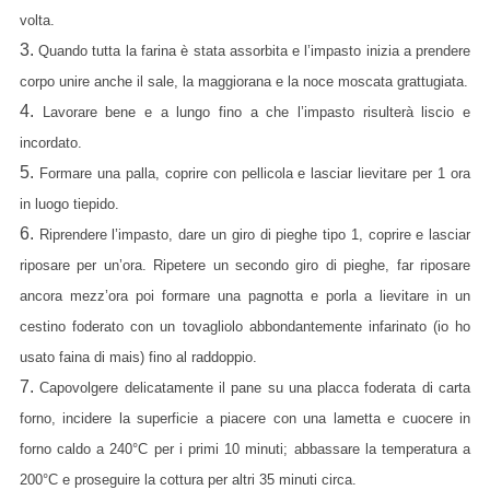
volta.
3.
Quando tutta la farina è stata assorbita e l’impasto inizia a prendere
corpo unire anche il sale, la maggiorana e la noce moscata grattugiata.
4.
Lavorare bene e a lungo fino a che l’impasto risulterà liscio e
incordato.
5.
Formare una palla, coprire con pellicola e lasciar lievitare per 1 ora
in luogo tiepido.
6.
Riprendere l’impasto, dare un giro di pieghe tipo 1, coprire e lasciar
riposare per un’ora. Ripetere un secondo giro di pieghe, far riposare
ancora mezz’ora poi formare una pagnotta e porla a lievitare in un
cestino foderato con un tovagliolo abbondantemente infarinato (io ho
usato faina di mais) fino al raddoppio.
7.
Capovolgere delicatamente il pane su una placca foderata di carta
forno, incidere la superficie a piacere con una lametta e cuocere in
forno caldo a 240°C per i primi 10 minuti; abbassare la temperatura a
200°C e proseguire la cottura per altri 35 minuti circa.