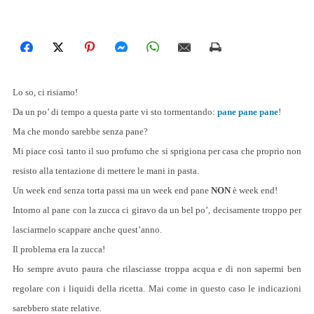
Lo so, ci risiamo!
Da un po’ di tempo a questa parte vi sto tormentando:
pane pane pane
!
Ma che mondo sarebbe senza pane?
Mi piace così tanto il suo profumo che si sprigiona per casa che proprio non
resisto alla tentazione di mettere le mani in pasta.
Un week end senza torta passi ma un week end pane
NON
è week end!
Intorno al pane con la zucca ci giravo da un bel po’, decisamente troppo per
lasciarmelo scappare anche quest’anno.
Il problema era la zucca!
Ho sempre avuto paura che rilasciasse troppa acqua e di non sapermi ben
regolare con i liquidi della ricetta. Mai come in questo caso le indicazioni
sarebbero state relative.