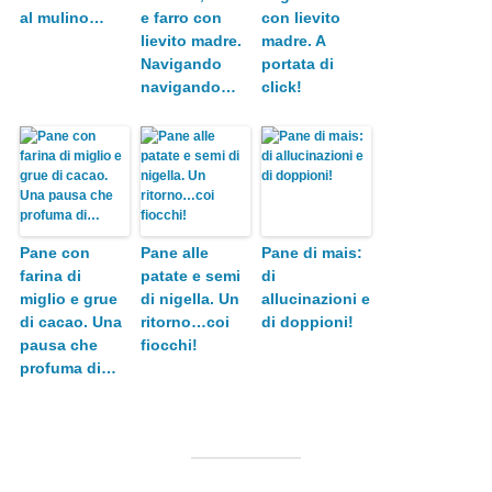
al mulino…
e farro con
con lievito
lievito madre.
madre. A
Navigando
portata di
navigando…
click!
Pane con
Pane alle
Pane di mais:
farina di
patate e semi
di
miglio e grue
di nigella. Un
allucinazioni e
di cacao. Una
ritorno…coi
di doppioni!
pausa che
fiocchi!
profuma di…