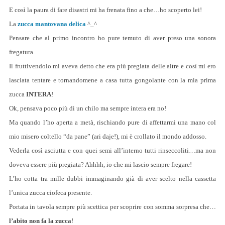
E così la paura di fare disastri mi ha frenata fino a che…ho scoperto lei!
La
zucca mantovana delica
^_^
Pensare che al primo incontro ho pure temuto di aver preso una sonora
fregatura.
Il fruttivendolo mi aveva detto che era più pregiata delle altre e così mi ero
lasciata tentare e tornandomene a casa tutta gongolante con la mia prima
zucca
INTERA
!
Ok, pensava poco più di un chilo ma sempre intera era no!
Ma quando l’ho aperta a metà, rischiando pure di affettarmi una mano col
mio misero coltello “da pane” (ari daje!), mi è crollato il mondo addosso.
Vederla così asciutta e con quei semi all’interno tutti rinseccoliti…ma non
doveva essere più pregiata? Ahhhh, io che mi lascio sempre fregare!
L’ho cotta tra mille dubbi immaginando già di aver scelto nella cassetta
l’unica zucca ciofeca presente.
Portata in tavola sempre più scettica per scoprire con somma sorpresa che…
l’abito non fa la zucca
!