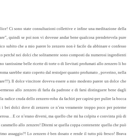
ice! Ci sono state consultazioni collettive e infine una meditazione della
iberare”, quindi se poi non vi dovesse andar bene qualcosa prendetevela pure
ico subito che a mio parere lo zenzero non è facile da abbinare e confesso
esto perché nei dolci che solitamente sono composti da numerosi ingredienti
no tantissime belle ricette di torte o di lievitati profumati allo zenzero li ho
roma sarebbe stato coperto dal resto(per quanto profumato , poverino, nella
re!!!). Il dolce vincitore doveva essere a mio modesto parere un dolce che
rmesso allo zenzero di farla da padrone e di farsi distinguere bene dagli
la radice cruda dello zenzero-roba da fachiri per capirsi-per pulire la bocca
di i bei dolci dove di zenzero ce n’era veramente troppo poco per poterne
zerosa…E ce n’erano diversi, ma quello che mi ha colpita e convinta più di
il caramello allo zenzero! Ditemi se quella coppa contenente quella che può
rimo assaggio?! Lo zenzero è ben dosato e rende il tutto più fresco! Brava