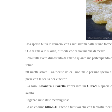
Una spezia buffa lo zenzero, con i suoi rizomi dalle strane forme
O lo si ama o lo si odia, difficile che ci sia una via di mezzo.
E voi tutti avete dimostrato di amarlo quanto me partecipando 
felice.
60 ricette salate – 44 ricette dolci…non male per una spezia a
prese con la scelta dei vincitori.
E a loro,
Eleonora
e
Saretta
vorrei dire un
GRAZIE
speciale
svolto.
Ragazze siete state meravigliose.
Ed un enorme
anche a tutti voi che con le vostre rice
GRAZIE