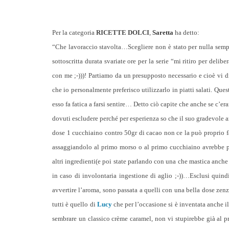
Per la categoria
RICETTE DOLCI
,
Saretta
ha detto:
“Che lavoraccio stavolta…Scegliere non è stato per nulla sempl
sottoscritta durata svariate ore per la serie “mi ritiro per del
con me ;-)))! Partiamo da un presupposto necessario e cioè vi d
che io personalmente preferisco utilizzarlo in piatti salati. Qu
esso fa fatica a farsi sentire… Detto ciò capite che anche se c’era
dovuti escludere perché per esperienza so che il suo gradevole a
dose 1 cucchiaino contro 50gr di cacao non ce la può proprio fa
assaggiandolo al primo morso o al primo cucchiaino avrebbe pe
altri ingredienti(e poi state parlando con una che mastica anche 
in caso di involontaria ingestione di aglio ;-))…Esclusi quin
avvertire l’aroma, sono passata a quelli con una bella dose zen
tutti è quello di
Lucy
che per l’occasione si è inventata anche 
sembrare un classico crème caramel, non vi stupirebbe già al p