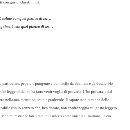
tti con gusto. Questi i link
 salate con quel pizzico di zzz…
 golosità con quel pizzico di zzz…
 particolare, pepato e pungente e non facile da abbinare e da dosare. Ho
rchè leggendola, mi ha fatto venir voglia di provarla. L’ho provata, e dal
to nella mia mente: squisito e gradevole. Il sapore mediterraneo delle
eccabile con lo zenzero che, ben dosato, non spadroneggia sul gusto leggero
e. Non mi resta che fare i miei più sinceri complimenti a Dauliana, la cui