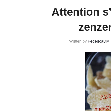
Attention s’
zenze
Written by
FedericaDM