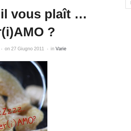
il vous plaît …
r(i)AMO ?
on
27 Giugno 2011
in
Varie
Br
by
ca