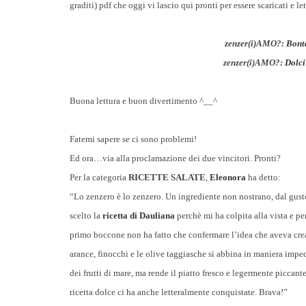
graditi) pdf che oggi vi lascio qui pronti per essere scaricati e le
zenzer(i)AMO?:
Bontà
zenzer(i)AMO?:
Dolci
Buona lettura e buon divertimento ^__^
Fatemi sapere se ci sono problemi!
Ed ora…via alla proclamazione dei due vincitori. Pronti?
Per la categoria
RICETTE SALATE
,
Eleonora
ha detto:
“Lo zenzero è lo zenzero. Un ingrediente non nostrano, dal gusto
scelto la
ricetta di Dauliana
perchè mi ha colpita alla vista e pe
primo boccone non ha fatto che confermare l’idea che aveva crea
arance, finocchi e le olive taggiasche si abbina in maniera imp
dei frutti di mare, ma rende il piatto fresco e legermente piccant
ricetta dolce ci ha anche letteralmente conquistate. Brava!”