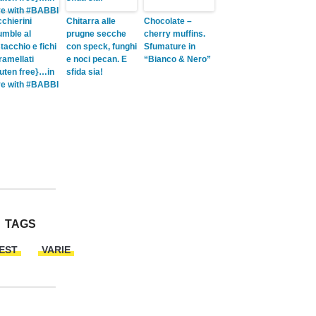
cchierini
Chitarra alle
Chocolate –
umble al
prugne secche
cherry muffins.
tacchio e fichi
con speck, funghi
Sfumature in
ramellati
e noci pecan. E
“Bianco & Nero”
luten free}…in
sfida sia!
ve with #BABBI
TAGS
EST
VARIE