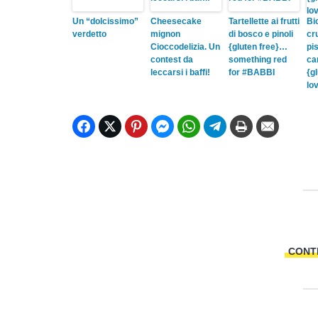
Un “dolcissimo”
Cheesecake
Tartellette ai frutti
Bi
verdetto
mignon
di bosco e pinoli
cr
Cioccodelizia. Un
{gluten free}…
pis
contest da
something red
ca
leccarsi i baffi!
for #BABBI
{g
lo
CONT