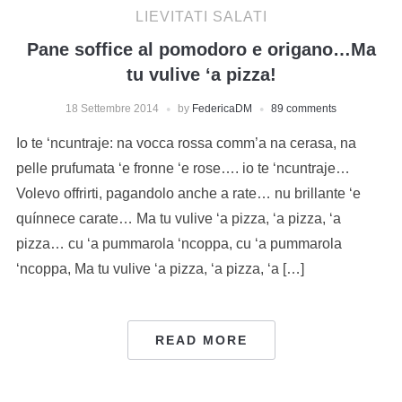
LIEVITATI SALATI
Pane soffice al pomodoro e origano…Ma
tu vulive ‘a pizza!
18 Settembre 2014
by
FedericaDM
89 comments
Io te ‘ncuntraje: na vocca rossa comm’a na cerasa, na
pelle prufumata ‘e fronne ‘e rose…. io te ‘ncuntraje…
Volevo offrirti, pagandolo anche a rate… nu brillante ‘e
quínnece carate… Ma tu vulive ‘a pizza, ‘a pizza, ‘a
pizza… cu ‘a pummarola ‘ncoppa, cu ‘a pummarola
‘ncoppa, Ma tu vulive ‘a pizza, ‘a pizza, ‘a […]
READ MORE