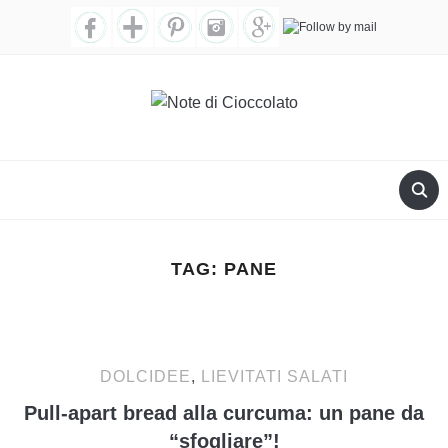
TAG:
PANE
DOLCIDEE
,
LIEVITATI SALATI
Pull-apart bread alla curcuma: un pane da
“sfogliare”!