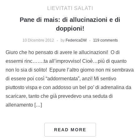
LIEVITATI SALATI
Pane di mais: di allucinazioni e di
doppioni!
10 Dicembre 2012
by
FedericaDM
119 comments
Giuro che ho pensato di avere le allucinazioni! O di
essermi rinc…….ta all’improvviso! Cioè…più di quanto
non lo sia di solito! Eppure l’altro giorno non mi sembrava
di essere poi così “addormentata”, anzi! Mi sentivo
piuttosto vispa e con addosso un bel po’ di adrenalina da
scaricare, tanto che già prevedevo una seduta di
allenamento […]
READ MORE