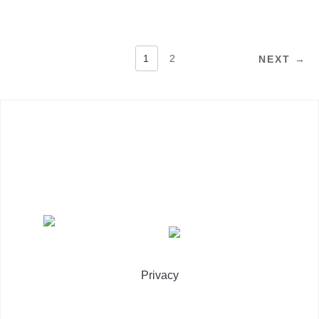
NAVIGAZIONE
1
2
NEXT →
ARTICOLI
Privacy