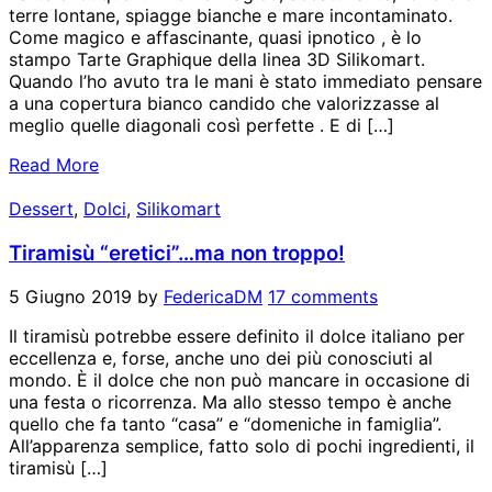
terre lontane, spiagge bianche e mare incontaminato.
Come magico e affascinante, quasi ipnotico , è lo
stampo Tarte Graphique della linea 3D Silikomart.
Quando l’ho avuto tra le mani è stato immediato pensare
a una copertura bianco candido che valorizzasse al
meglio quelle diagonali così perfette . E di […]
Read More
Dessert
,
Dolci
,
Silikomart
Tiramisù “eretici”…ma non troppo!
5 Giugno 2019
by
FedericaDM
17 comments
Il tiramisù potrebbe essere definito il dolce italiano per
eccellenza e, forse, anche uno dei più conosciuti al
mondo. È il dolce che non può mancare in occasione di
una festa o ricorrenza. Ma allo stesso tempo è anche
quello che fa tanto “casa” e “domeniche in famiglia”.
All’apparenza semplice, fatto solo di pochi ingredienti, il
tiramisù […]