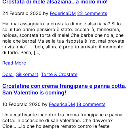
Crostata di mele alsaziana…a modo mio!
24 Febbraio 2020
by
FedericaDM
22 comments
Hai mai assaggiato la crostata di mele alsaziana? Sì lo
so, il tuo primo pensiero è stato: eccola là, l’ennesima,
noiosa, scontata torta di mele! Che barba che noia, che
noia che barba! Ma se la tua risposta è “no, mai provata
in vita mia”… …beh, allora è proprio arrivato il momento
di farlo. Pena, […]
Read More
Dolci
,
Silikomart
,
Torte & Crostate
Crostatine con crema frangipane e panna cotta.
San Valentino is coming!
10 Febbraio 2020
by
FedericaDM
18 comments
Un accattivante incontro tra crema frangipane e panna
cotta. In occasione di san Valentino. Che davvero?
Cioè… …io che ho sempre remato contro le feste