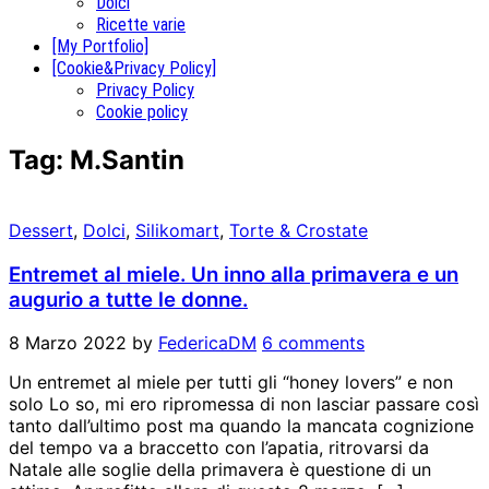
Dolci
Ricette varie
[My Portfolio]
[Cookie&Privacy Policy]
Privacy Policy
Cookie policy
Tag:
M.Santin
Dessert
,
Dolci
,
Silikomart
,
Torte & Crostate
Entremet al miele. Un inno alla primavera e un
augurio a tutte le donne.
8 Marzo 2022
by
FedericaDM
6 comments
Un entremet al miele per tutti gli “honey lovers” e non
solo Lo so, mi ero ripromessa di non lasciar passare così
tanto dall’ultimo post ma quando la mancata cognizione
del tempo va a braccetto con l’apatia, ritrovarsi da
Natale alle soglie della primavera è questione di un