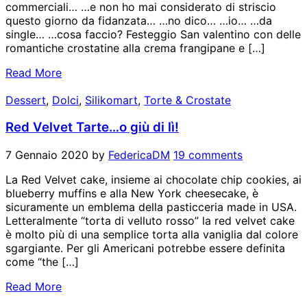
commerciali… …e non ho mai considerato di striscio
questo giorno da fidanzata… …no dico… …io… …da
single… …cosa faccio? Festeggio San valentino con delle
romantiche crostatine alla crema frangipane e […]
Read More
Dessert
,
Dolci
,
Silikomart
,
Torte & Crostate
Red Velvet Tarte…o giù di lì!
7 Gennaio 2020
by
FedericaDM
19 comments
La Red Velvet cake, insieme ai chocolate chip cookies, ai
blueberry muffins e alla New York cheesecake, è
sicuramente un emblema della pasticceria made in USA.
Letteralmente “torta di velluto rosso” la red velvet cake
è molto più di una semplice torta alla vaniglia dal colore
sgargiante. Per gli Americani potrebbe essere definita
come “the […]
Read More