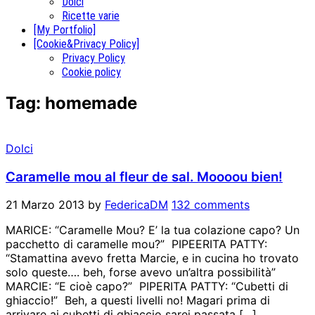
Dolci
Ricette varie
[My Portfolio]
[Cookie&Privacy Policy]
Privacy Policy
Cookie policy
Tag:
homemade
Dolci
Caramelle mou al fleur de sal. Moooou bien!
21 Marzo 2013
by
FedericaDM
132 comments
MARICE: “Caramelle Mou? E’ la tua colazione capo? Un
pacchetto di caramelle mou?” PIPEERITA PATTY:
“Stamattina avevo fretta Marcie, e in cucina ho trovato
solo queste…. beh, forse avevo un’altra possibilità”
MARCIE: “E cioè capo?” PIPERITA PATTY: “Cubetti di
ghiaccio!” Beh, a questi livelli no! Magari prima di
arrivare ai cubetti di ghiaccio sarei passata […]