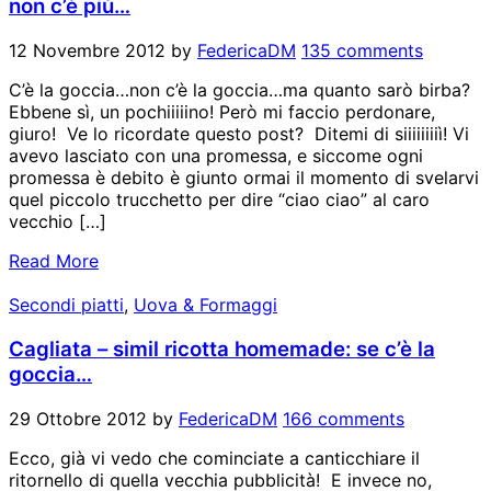
non c’è più…
12 Novembre 2012
by
FedericaDM
135 comments
C’è la goccia…non c’è la goccia…ma quanto sarò birba?
Ebbene sì, un pochiiiiino! Però mi faccio perdonare,
giuro! Ve lo ricordate questo post? Ditemi di siiiiiiiiì! Vi
avevo lasciato con una promessa, e siccome ogni
promessa è debito è giunto ormai il momento di svelarvi
quel piccolo trucchetto per dire “ciao ciao” al caro
vecchio […]
Read More
Secondi piatti
,
Uova & Formaggi
Cagliata – simil ricotta homemade: se c’è la
goccia…
29 Ottobre 2012
by
FedericaDM
166 comments
Ecco, già vi vedo che cominciate a canticchiare il
ritornello di quella vecchia pubblicità! E invece no,