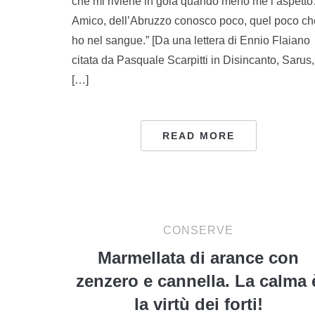
che mi riviene in gola quando meno me l’aspett
Amico, dell’Abruzzo conosco poco, quel poco ch
ho nel sangue.” [Da una lettera di Ennio Flaiano
citata da Pasquale Scarpitti in Disincanto, Sarus,
[…]
READ MORE
CONSERVE
Marmellata di arance con
zenzero e cannella. La calma 
la virtù dei forti!