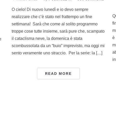
O cielo! Di nuovo lunedì e io devo sempre
Qu
realizzare che c’è stato nel frattempo un fine
fi
settimana! Sarà che come al solito programmo
m
troppe cose tutte insieme, sarà pure che, scampato
è 
il cataclisma neve, la domenica è stata
e
ma
scombussolata da un “buio” imprevisto, ma oggi mi
ab
sento veramente uno straccio. Per la serie: la […]
in
READ MORE