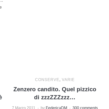
o…
e
CONSERVE
,
VARIE
Zenzero candito. Quel pizzico
è
di zzzZZZzzz…
7 Marzo 2011
by
FedericaDM
300 comments