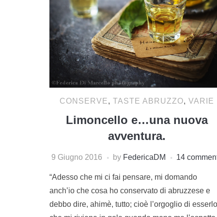
CONSERVE
,
TASTE ABRUZZO
,
VARIE
Limoncello e…una nuova
avventura.
9 Giugno 2016
by
FedericaDM
14 commen
“Adesso che mi ci fai pensare, mi domando
anch’io che cosa ho conservato di abruzzese e
debbo dire, ahimè, tutto; cioè l’orgoglio di esserl