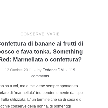
CONSERVE
,
VARIE
onfettura di banane ai frutti di
bosco e fava tonka. Something
Red: Marmellata o confettura?
12 Ottobre 2011
by
FedericaDM
119
comments
on so a voi, ma a me viene sempre spontaneo
arlare di “marmellata” indipendentemente dal tipo
 frutta utilizzata. E’ un termine che sa di casa e di
ecchie conserve della nonna, di pomeriggi