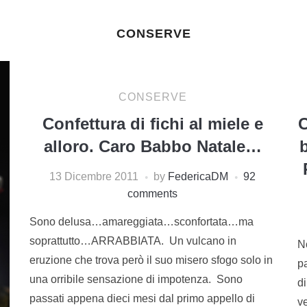
CONSERVE
CONSERVE
Confettura di fichi al miele e
C
alloro. Caro Babbo Natale…
13 Dicembre 2011
by
FedericaDM
92
comments
Sono delusa…amareggiata…sconfortata…ma
soprattutto…ARRABBIATA. Un vulcano in
N
eruzione che trova però il suo misero sfogo solo in
p
una orribile sensazione di impotenza. Sono
di
passati appena dieci mesi dal primo appello di
v