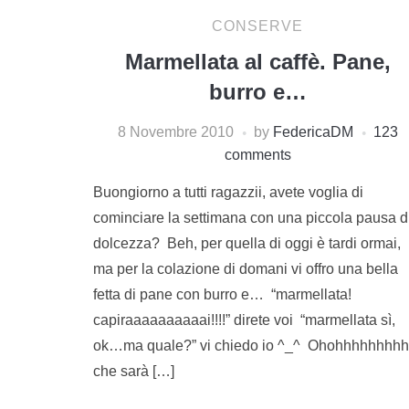
CONSERVE
Marmellata al caffè. Pane,
burro e…
8 Novembre 2010
by
FedericaDM
123
comments
Buongiorno a tutti ragazzii, avete voglia di
cominciare la settimana con una piccola pausa d
dolcezza? Beh, per quella di oggi è tardi ormai,
ma per la colazione di domani vi offro una bella
fetta di pane con burro e… “marmellata!
capiraaaaaaaaaai!!!!” direte voi “marmellata sì,
ok…ma quale?” vi chiedo io ^_^ Ohohhhhhhhh
che sarà […]