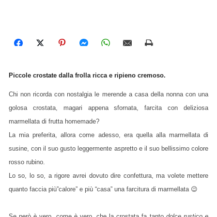
Piccole crostate dalla frolla ricca e ripieno cremoso.
Chi non ricorda con nostalgia le merende a casa della nonna con una
golosa crostata, magari appena sfornata, farcita con deliziosa
marmellata di frutta homemade?
La mia preferita, allora come adesso, era quella alla marmellata di
susine, con il suo gusto leggermente aspretto e il suo bellissimo colore
rosso rubino.
Lo so, lo so, a rigore avrei dovuto dire confettura, ma volete mettere
quanto faccia più”calore” e più “casa” una farcitura di marmellata 😉
Se però è vero, come è vero, che la crostata fa tanto
dolce rustico e