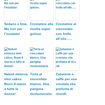
Sedano e lime.
Crostatine alla
Crostatine al
Ma non per
ricotta super
cioccolato
l’insalata!
golose.
con frolla
all’olio…..
Naked mimosa
Torta al
Zabaione e
mini cakes.
cioccolato
caffè per una
Buon 8 marzo
bianco. Una
crostata che
a tutte le
parigina
profuma di
donne!
rivoluzionaria
rico​rdi.