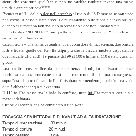
sicuri che con tutta quell’acqua non ne sarebbe risultata invece una massa
umida e appiccicaticcia?!?!?!
Premessa n° 3
– dalla
pulce nell’orecchio
al ruolo di “S.Tommaso-se non vedo
non credo” il passo è stato breve. Le pulci saranno pure piccole e invisibili ma
quando ci si mettono non mollano la presa fino a che non l’hanno vinta.
E più tu dici “NO NO NO” più quella vocina ripete insistente “eh sì eh sì eh
siiiiiiiiiiiiii”…fino a che…
Conclusione
– una farina di qualità, una buona dose di incoscienza, due braccia
forti e fidate, quelle del Ken (la talpa più che le braccia mette a disposizione
due mascelle trituranti!!!) e passare dal
90
al 100 e infine al 110 è stato quasi un
gioco.
Una mollica così soffice da far concorrenza al miglior croissant francese,
racchiusa da una croccante crosticina che rende il bis una conseguenza
sopraffina; il gioco è stato bello, il risultato sorprendente, quel che ora vedo
dura è abbandonar quest’avventura.
Il 110 io l’ho messo ma la lode lo confesso, tutta
lui
l’ha meritata con la sua
mano indaffarata.
Curiosi di scoprire cos’ha combinato il fido Ken?
FOCACCIA SEMINTEGRALE DI KAMUT AD ALTA IDRATAZIONE
Tempo di preparazione 30 minuti
Tempo di cottura 20 minuti
Tempo passivo 3 ore