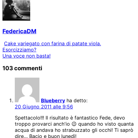
FedericaDM
Cake variegato con farina di patate viola.
Esorcizziamo?
Una voce non basta!
103 commenti
Blueberry
ha detto:
20 Giugno 2011 alle 9:56
Spettacolo!!! Il risultato è fantastico Fede, devo
troppo provarci anch'io 😉 quando ho visto quanta
acqua di andava ho strabuzzato gli occhi! Ti saprò
dire… Bacio e buon lunedì!