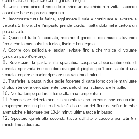
cominciare ad impastare con il gancio a foglia.
4.
Unire piano piano il resto delle farine un cucchiaio alla volta, facendo
assorbire bene dopo ogni aggiunta.
5.
Incorporata tutta la farina, aggiungere il sale e continuare a lavorare a
velocità 2 fino a che l’impasto prende corda, ribaltandolo nella ciotola un
paio di volte.
6.
Quando il tutto è incordato, montare il gancio e continuare a lavorare
fino a che la pasta risulta lucida, liscia e ben legata.
7.
Coprire con pellicola e lasciar lievitare fino a che triplica di volume
(circa un paio d’ore ore).
8.
Rovesciare la pasta sulla spianatoia cosparsa abbondantemente di
semola, spezzarla in due e dare due giri di pieghe tipo 1 con l’aiuto di una
spatola; coprire e lasciar riposare una ventina di minuti.
9.
Trasferire la pasta in due teglie foderate di carta forno con le mani unte
di olio, stenderla delicatamente, cercando di non schiacciare le bolle.
10.
Nel frattempo portare il forno alla max temperatura.
11.
Spennellare delicatamente la superficie con un’emulsione acqua-olio,
cospargere con un pizzico di sale (io ho usato del fleur de sal) e le erbe
aromatiche e infornare per 13-14 minuti ultima tacca in basso.
12.
Spostare quindi alla seconda tacca dall’alto e cuocere per altri 5-7
minuti fino a doratura.