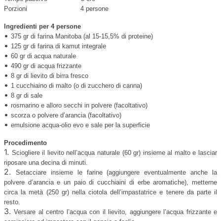
Porzioni 4 persone
Ingredienti per 4 persone
•
375 gr di farina Manitoba (al 15-15,5% di proteine)
•
125 gr di farina di kamut integrale
•
60 gr di acqua naturale
•
490 gr di acqua frizzante
•
8 gr di lievito di birra fresco
•
1 cucchiaino di malto (o di zucchero di canna)
•
8 gr di sale
•
rosmarino e alloro secchi in polvere (facoltativo)
•
scorza o polvere d’arancia (facoltativo)
•
emulsione acqua-olio evo e sale per la superficie
Procedimento
1.
Sciogliere il lievito nell’acqua naturale (60 gr) insieme al malto e lasciar
riposare una decina di minuti.
2.
Setacciare insieme le farine (aggiungere eventualmente anche la
polvere d’arancia e un paio di cucchiaini di erbe aromatiche), metterne
circa la metà (250 gr) nella ciotola dell’impastatrice e tenere da parte il
resto.
3.
Versare al centro l’acqua con il lievito, aggiungere l’acqua frizzante e