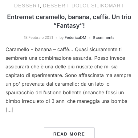
DESSERT
,
DESSERT
,
DOLCI
,
SILIKOMART
Entremet caramello, banana, caffè. Un trio
“Fantasy”!
18 Febbraio 2021
by
FedericaDM
9 comments
Caramello – banana – caffè… Quasi sicuramente ti
sembrerà una combinazione assurda. Posso invece
assicurarti che è una delle più riuscite che mi sia
capitato di sperimentare. Sono affascinata ma sempre
un po’ prevenuta dal caramello: da un lato lo
spauracchio dell’ustione bollente (neanche fossi un
bimbo irrequieto di 3 anni che maneggia una bomba
[…]
READ MORE