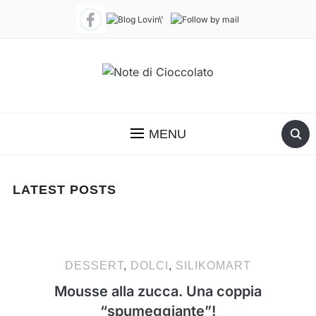
MENU
LATEST POSTS
DESSERT
,
DOLCI
,
SILIKOMART
Mousse alla zucca. Una coppia
“spumeggiante”!