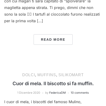
con cui magari ti sarà capitato di “spolverare” la
maglietta appena stirata. Ti prego, dimmi che non
sono la sola 🤦‍♀️ I tartufi al cioccolato furono realizzati
per la prima volta […]
READ MORE
DOLCI
,
MUFFINS
,
SILIKOMART
Cuor di mela. Il biscotto si fa muffin.
1 Dicembre 2020
by
FedericaDM
10 comments
I cuor di mela, i biscotti del famoso Mulino,