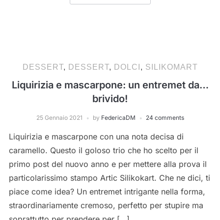
DESSERT
,
DESSERT
,
DOLCI
,
SILIKOMART
Liquirizia e mascarpone: un entremet da…
brivido!
25 Gennaio 2021
by
FedericaDM
24 comments
Liquirizia e mascarpone con una nota decisa di
caramello. Questo il goloso trio che ho scelto per il
primo post del nuovo anno e per mettere alla prova il
particolarissimo stampo Artic Silikokart. Che ne dici, ti
piace come idea? Un entremet intrigante nella forma,
straordinariamente cremoso, perfetto per stupire ma
soprattutto per prendere per […]