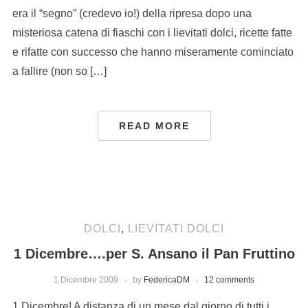
era il “segno” (credevo io!) della ripresa dopo una
misteriosa catena di fiaschi con i lievitati dolci, ricette fatte
e rifatte con successo che hanno miseramente cominciato
a fallire (non so […]
READ MORE
DOLCI
,
LIEVITATI DOLCI
1 Dicembre….per S. Ansano il Pan Fruttino
1 Dicembre 2009
by
FedericaDM
12 comments
1 Dicembre! A distanza di un mese dal giorno di tutti i