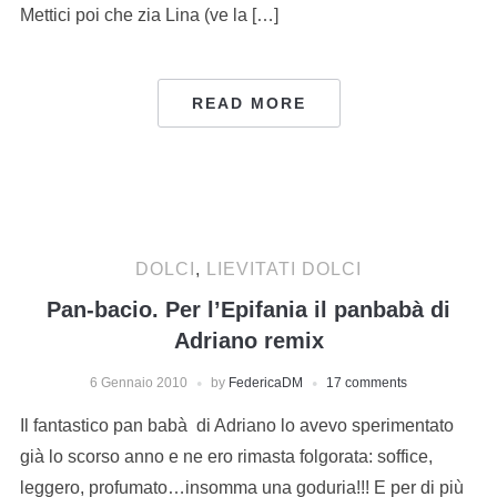
Mettici poi che zia Lina (ve la […]
READ MORE
DOLCI
,
LIEVITATI DOLCI
Pan-bacio. Per l’Epifania il panbabà di
Adriano remix
6 Gennaio 2010
by
FedericaDM
17 comments
Il fantastico pan babà di Adriano lo avevo sperimentato
già lo scorso anno e ne ero rimasta folgorata: soffice,
leggero, profumato…insomma una goduria!!! E per di più