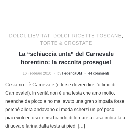
DOLCI
,
LIEVITATI DOLCI
,
RICETTE TOSCANE
,
TORTE & CROSTATE
La “schiaccia unta” del Carnevale
fiorentino: la raccolta prosegue!
16 Febbraio 2010
by
FedericaDM
44 comments
Ci siamo…è Carnevale (o forse dovrei dire l’ultimo di
Carnevale!). In verità non è una festa che amo molto,
neanche da piccola ho mai avuto una gran simpatia forse
perchè allora andavano di moda scherzi un po’ poco
piacevoli ed uscire rischiando di tornare a casa imbrattata
di uova e farina dalla testa ai piedi […]