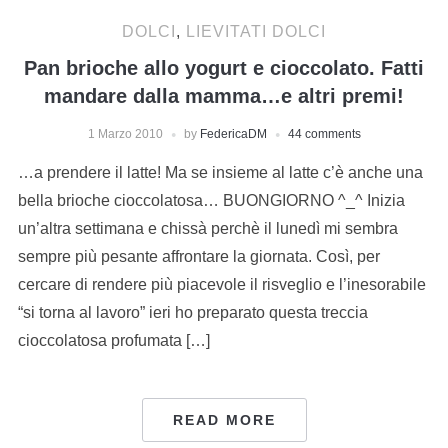
DOLCI
,
LIEVITATI DOLCI
Pan brioche allo yogurt e cioccolato. Fatti
mandare dalla mamma…e altri premi!
1 Marzo 2010
by
FedericaDM
44 comments
…a prendere il latte! Ma se insieme al latte c’è anche una
bella brioche cioccolatosa… BUONGIORNO ^_^ Inizia
un’altra settimana e chissà perchè il lunedì mi sembra
sempre più pesante affrontare la giornata. Così, per
cercare di rendere più piacevole il risveglio e l’inesorabile
“si torna al lavoro” ieri ho preparato questa treccia
cioccolatosa profumata […]
READ MORE