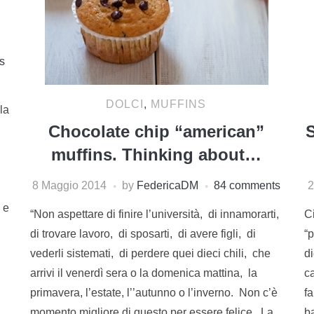
s
DOLCI
,
MUFFINS
la
Chocolate chip “american”
S
muffins. Thinking about…
8 Maggio 2014
by
FedericaDM
84 comments
2
 e
“Non aspettare di finire l’università, di innamorarti,
Ci
di trovare lavoro, di sposarti, di avere figli, di
“
vederli sistemati, di perdere quei dieci chili, che
di
arrivi il venerdì sera o la domenica mattina, la
c
primavera, l’estate, l’’autunno o l’inverno. Non c’è
f
momento migliore di questo per essere felice. La
b