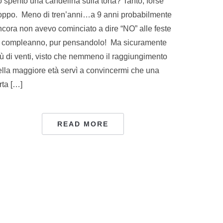
o spento una candelina sulla torta? Tanto, forse
roppo. Meno di tren’anni…a 9 anni probabilmente
ncora non avevo cominciato a dire “NO” alle feste
i compleanno, pur pensandolo! Ma sicuramente
iù di venti, visto che nemmeno il raggiungimento
ella maggiore età servì a convincermi che una
rta […]
READ MORE