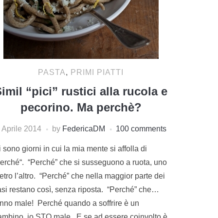
PASTA
,
PRIMI PIATTI
imil “pici” rustici alla rucola e
pecorino. Ma perchè?
 Aprile 2014
by
FedericaDM
100 comments
 sono giorni in cui la mia mente si affolla di
perché“. “Perché” che si susseguono a ruota, uno
etro l’altro. “Perché” che nella maggior parte dei
asi restano così, senza riposta. “Perché” che…
anno male! Perché quando a soffrire è un
ambino, io STO male. E se ad essere coinvolto è