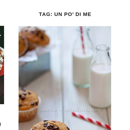
TAG:
UN PO’ DI ME
n