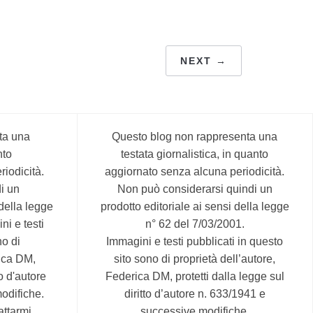
NEXT →
ta una
Questo blog non rappresenta una
nto
testata giornalistica, in quanto
iodicità.
aggiornato senza alcuna periodicità.
i un
Non può considerarsi quindi un
 della legge
prodotto editoriale ai sensi della legge
ni e testi
n° 62 del 7/03/2001.
no di
Immagini e testi pubblicati in questo
rica DM,
sito sono di proprietà dell’autore,
to d'autore
Federica DM, protetti dalla legge sul
odifiche.
diritto d’autore n. 633/1941 e
attarmi
successive modifiche.