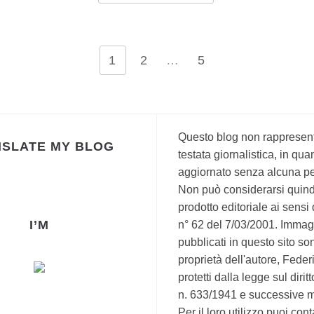
1
2
…
5
Questo blog non rappresen
SLATE MY BLOG
testata giornalistica, in qua
aggiornato senza alcuna per
Non può considerarsi quind
prodotto editoriale ai sensi
I’M
n° 62 del 7/03/2001. Immagi
pubblicati in questo sito so
proprietà dell'autore, Fede
protetti dalla legge sul dirit
n. 633/1941 e successive m
Per il loro utilizzo puoi cont