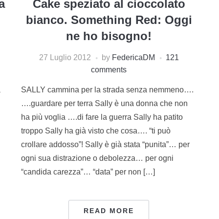
a
Cake speziato al cioccolato
bianco. Something Red: Oggi
ne ho bisogno!
27 Luglio 2012
by
FedericaDM
121
comments
a
SALLY cammina per la strada senza nemmeno….
….guardare per terra Sally è una donna che non
ha più voglia ….di fare la guerra Sally ha patito
troppo Sally ha già visto che cosa…. “ti può
crollare addosso”! Sally è già stata “punita”… per
ogni sua distrazione o debolezza… per ogni
“candida carezza”… “data” per non […]
READ MORE