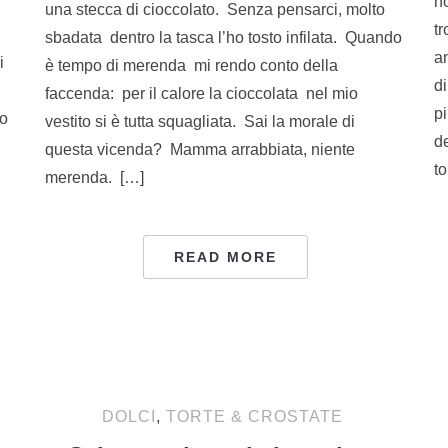
h
una stecca di cioccolato. Senza pensarci, molto
t
sbadata dentro la tasca l’ho tosto infilata. Quando
a
i
è tempo di merenda mi rendo conto della
d
faccenda: per il calore la cioccolata nel mio
p
o
vestito si è tutta squagliata. Sai la morale di
d
questa vicenda? Mamma arrabbiata, niente
to
merenda. […]
READ MORE
DOLCI
,
TORTE & CROSTATE