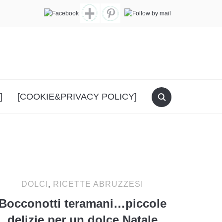
]
[COOKIE&PRIVACY POLICY]
DOLCI
,
RICETTE ABRUZZESI
Bocconotti teramani…piccole
delizie per un dolce Natale