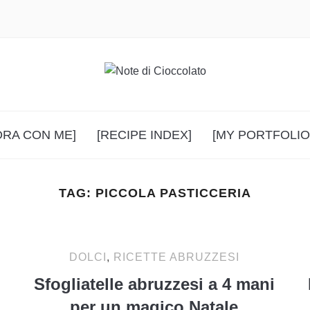
ORA CON ME]
[RECIPE INDEX]
[MY PORTFOLIO
TAG:
PICCOLA PASTICCERIA
DOLCI
,
RICETTE ABRUZZESI
Sfogliatelle abruzzesi a 4 mani
per un magico Natale