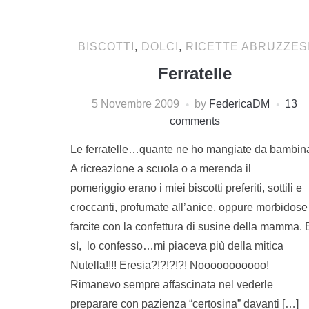
BISCOTTI
,
DOLCI
,
RICETTE ABRUZZES
Ferratelle
5 Novembre 2009
by
FedericaDM
13
comments
Le ferratelle…quante ne ho mangiate da bambin
A ricreazione a scuola o a merenda il
pomeriggio erano i miei biscotti preferiti, sottili e
croccanti, profumate all’anice, oppure morbidose
farcite con la confettura di susine della mamma. 
sì, lo confesso…mi piaceva più della mitica
Nutella!!!! Eresia?!?!?!?! Nooooooooooo!
Rimanevo sempre affascinata nel vederle
preparare con pazienza “certosina” davanti […]