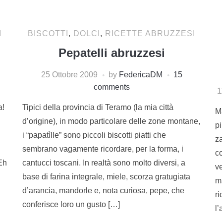
I
BISCOTTI
,
DOLCI
,
RICETTE ABRUZZESI
Pepatelli abruzzesi
25 Ottobre 2009
by
FedericaDM
15
comments
1
a!
Tipici della provincia di Teramo (la mia città
M
d’origine), in modo particolare delle zone montane,
pi
i “papatìlle” sono piccoli biscotti piatti che
za
sembrano vagamente ricordare, per la forma, i
c
Eh
cantucci toscani. In realtà sono molto diversi, a
v
base di farina integrale, miele, scorza gratugiata
m
d’arancia, mandorle e, nota curiosa, pepe, che
ri
conferisce loro un gusto […]
l’