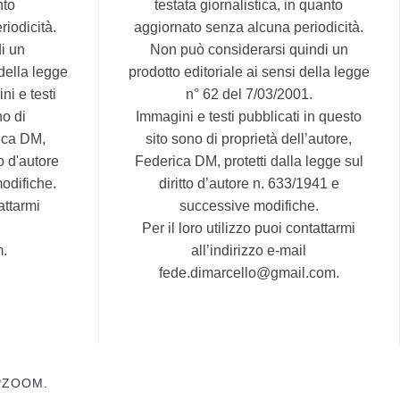
nto
testata giornalistica, in quanto
iodicità.
aggiornato senza alcuna periodicità.
i un
Non può considerarsi quindi un
 della legge
prodotto editoriale ai sensi della legge
ni e testi
n° 62 del 7/03/2001.
no di
Immagini e testi pubblicati in questo
rica DM,
sito sono di proprietà dell’autore,
to d'autore
Federica DM, protetti dalla legge sul
odifiche.
diritto d’autore n. 633/1941 e
attarmi
successive modifiche.
Per il loro utilizzo puoi contattarmi
m.
all’indirizzo e-mail
fede.dimarcello@gmail.com.
ZOOM.