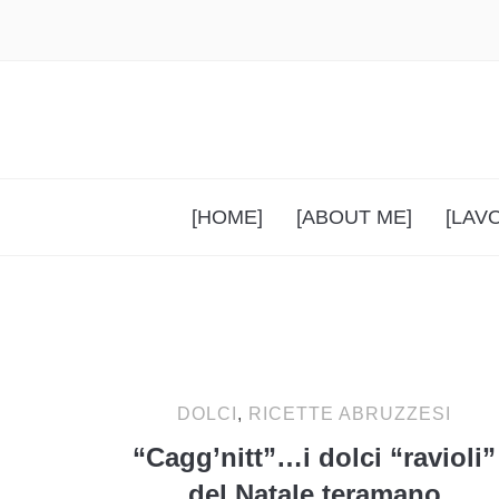
[HOME]
[ABOUT ME]
[LAV
DOLCI
,
RICETTE ABRUZZESI
“Cagg’nitt”…i dolci “ravioli”
del Natale teramano