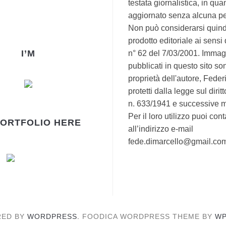
testata giornalistica, in qua
aggiornato senza alcuna per
Non può considerarsi quind
prodotto editoriale ai sensi
I’M
n° 62 del 7/03/2001. Immagi
pubblicati in questo sito so
proprietà dell'autore, Fede
protetti dalla legge sul dirit
n. 633/1941 e successive m
Per il loro utilizzo puoi cont
PORTFOLIO HERE
all’indirizzo e-mail
fede.dimarcello@gmail.co
ED BY
WORDPRESS.
FOODICA WORDPRESS THEME BY
WP