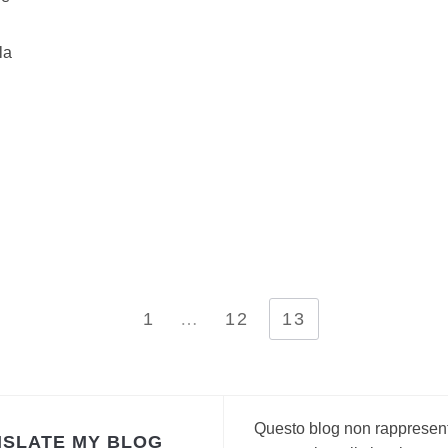
la
1
…
12
13
Questo blog non rappresen
SLATE MY BLOG