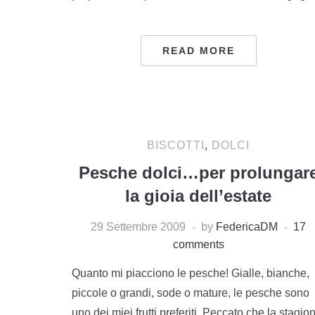
READ MORE
BISCOTTI
,
DOLCI
Pesche dolci…per prolungar
la gioia dell’estate
29 Settembre 2009
by
FedericaDM
17
comments
Quanto mi piacciono le pesche! Gialle, bianche,
piccole o grandi, sode o mature, le pesche sono
uno dei miei frutti preferiti. Peccato che la stagio