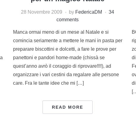
28 Novembre 2009
by
FedericaDM
34
comments
Manca ormai meno di un mese al Natale e si
B
comincia seriamente a mettere le mani in pasta per
ri
preparare biscottini e dolcetti, a fare le prove per
zo
 a
panettoni e pandori home-made (chissà se
d
quest’anno avrò il coraggio di riprovare!!!!), ad
F
organizzare i vari cestini da regalare alle persone
ov
care. Fra le tante idee che mi […]
di
[
READ MORE