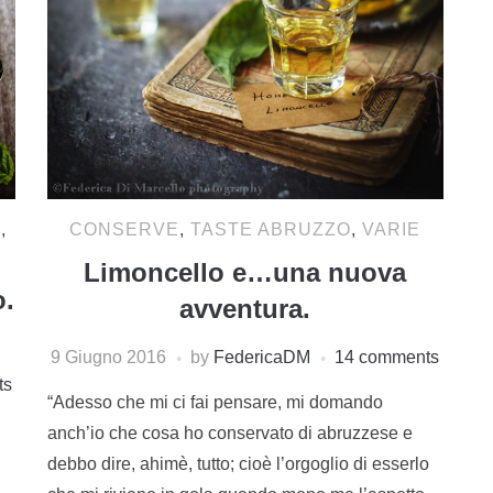
O
,
CONSERVE
,
TASTE ABRUZZO
,
VARIE
Limoncello e…una nuova
o.
avventura.
9 Giugno 2016
by
FedericaDM
14 comments
ts
“Adesso che mi ci fai pensare, mi domando
anch’io che cosa ho conservato di abruzzese e
debbo dire, ahimè, tutto; cioè l’orgoglio di esserlo