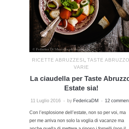
RICETTE ABRUZZESI
,
TASTE ABRUZZ
VARIE
La ciaudella per Taste Abruzz
Estate sia!
11 Luglio 2016
by
FedericaDM
12 commen
Con l’esplosione dell’estate, non so per voi, ma
per me arriva non solo la voglia di vacanze ma
anche quella di mettere a riposo i fornelli (non il