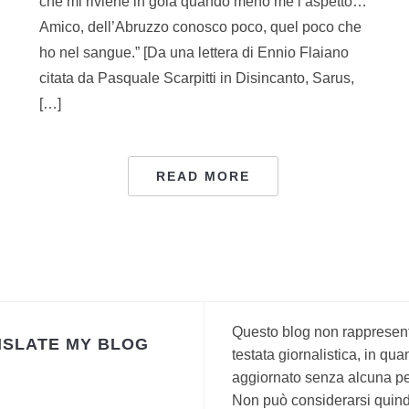
che mi riviene in gola quando meno me l’aspetto…
Amico, dell’Abruzzo conosco poco, quel poco che
ho nel sangue.” [Da una lettera di Ennio Flaiano
citata da Pasquale Scarpitti in Disincanto, Sarus,
[…]
READ MORE
Questo blog non rappresen
SLATE MY BLOG
testata giornalistica, in qua
aggiornato senza alcuna per
Non può considerarsi quind