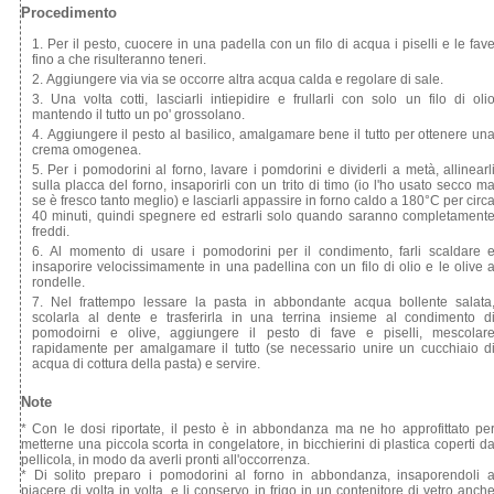
Procedimento
Per il pesto, cuocere in una padella con un filo di acqua i piselli e le fav
fino a che risulteranno teneri.
Aggiungere via via se occorre altra acqua calda e regolare di sale.
Una volta cotti, lasciarli intiepidire e frullarli con solo un filo di oli
mantendo il tutto un po' grossolano.
Aggiungere il pesto al basilico, amalgamare bene il tutto per ottenere un
crema omogenea.
Per i pomodorini al forno, lavare i pomdorini e dividerli a metà, allinearl
sulla placca del forno, insaporirli con un trito di timo (io l'ho usato secco m
se è fresco tanto meglio) e lasciarli appassire in forno caldo a 180°C per circ
40 minuti, quindi spegnere ed estrarli solo quando saranno completament
freddi.
Al momento di usare i pomodorini per il condimento, farli scaldare 
insaporire velocissimamente in una padellina con un filo di olio e le olive 
rondelle.
Nel frattempo lessare la pasta in abbondante acqua bollente salata
scolarla al dente e trasferirla in una terrina insieme al condimento d
pomodoirni e olive, aggiungere il pesto di fave e piselli, mescolar
rapidamente per amalgamare il tutto (se necessario unire un cucchiaio d
acqua di cottura della pasta) e servire.
Note
* Con le dosi riportate, il pesto è in abbondanza ma ne ho approfittato pe
metterne una piccola scorta in congelatore, in bicchierini di plastica coperti d
pellicola, in modo da averli pronti all'occorrenza.
* Di solito preparo i pomodorini al forno in abbondanza, insaporendoli 
piacere di volta in volta, e li conservo in frigo in un contenitore di vetro anch