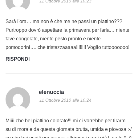
11 Ottobre 2010 alle 10:23
Sarà l'ora… ma non è che me ne passi un piattino???
Purtroppo dovrò aspettare la primavera per farla… niente
fave congelate, niente pesto pronto e niente
pomodorini…. che tristezzaaaaa!!!!!!!! Voglio tuttooooooo!
RISPONDI
elenuccia
11 Ottobre 2010 alle 10:24
Miiii che bel piattino colorato!!! mi ci vorrebbe per tirarmi
su di morale da questa giornata brutta, umida e piovosa :-/
so che hai ospiti per pranza altrimenti sarei già li da te ^_^