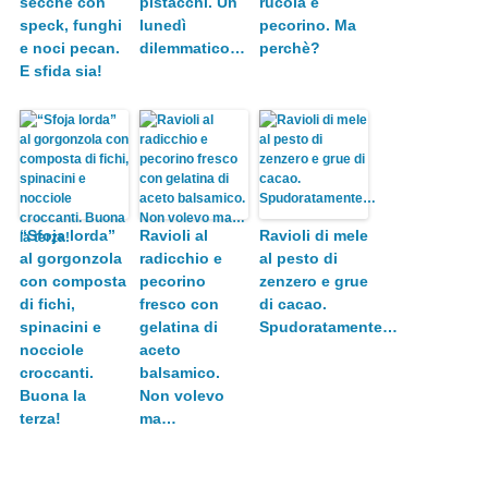
secche con
pistacchi. Un
rucola e
speck, funghi
lunedì
pecorino. Ma
e noci pecan.
dilemmatico…
perchè?
E sfida sia!
“Sfoja lorda”
Ravioli al
Ravioli di mele
al gorgonzola
radicchio e
al pesto di
con composta
pecorino
zenzero e grue
di fichi,
fresco con
di cacao.
spinacini e
gelatina di
Spudoratamente…
nocciole
aceto
croccanti.
balsamico.
Buona la
Non volevo
terza!
ma…