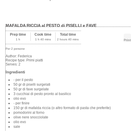
MAFALDA RICCIA al PESTO di PISELLI e FAVE
Prep time
Cook time
Total time
1 h
1 h 40 mins
2 hours 40 mins
Print
Per 2 persone
Author:
Federica
Recipe type:
Primi piatti
Serves:
2
Ingredienti
- per il pesto
50 gr di piselli surgelati
50 gr di fave surgelate
3 cucchiai di pesto pronto al basilico
olio evo
- per finire
150 gr di mafalda riccia (o altro formato di pasta che preferite)
pomodorini al forno
olive nere snocciolate
olio evo
sale