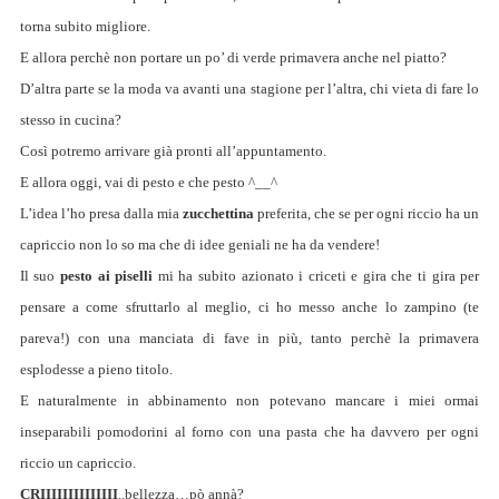
torna subito migliore.
E allora perchè non portare un po’ di verde primavera anche nel piatto?
D’altra parte se la moda va avanti una stagione per l’altra, chi vieta di fare lo
stesso in cucina?
Così potremo arrivare già pronti all’appuntamento.
E allora oggi, vai di pesto e che pesto ^__^
L’idea l’ho presa dalla mia
zucchettina
preferita, che se per ogni riccio ha un
capriccio non lo so ma che di idee geniali ne ha da vendere!
Il suo
pesto ai piselli
mi ha subito azionato i criceti e gira che ti gira per
pensare a come sfruttarlo al meglio, ci ho messo anche lo zampino (te
pareva!) con una manciata di fave in più, tanto perchè la primavera
esplodesse a pieno titolo.
E naturalmente in abbinamento non potevano mancare i miei ormai
inseparabili pomodorini al forno con una pasta che ha davvero per ogni
riccio un capriccio.
CRIIIIIIIIIIIIII
..bellezza…pò annà?