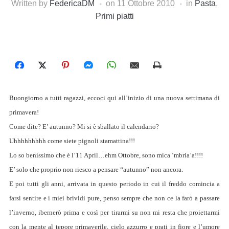
Written by
FedericaDM
on
11 Ottobre 2010
in
Pasta
,
Primi piatti
Buongiorno a tutti ragazzi, eccoci qui all’inizio di una nuova settimana di
primavera!
Come dite? E’ autunno? Mi si è sballato il calendario?
Uhhhhhhhhh come siete pignoli stamattina!!!
Lo so benissimo che è l’11 April…ehm Ottobre, sono mica ‘mbria’a!!!!
E’ solo che proprio non riesco a pensare “autunno” non ancora.
E poi tutti gli anni, arrivata in questo periodo in cui il freddo comincia a
farsi sentire e i miei brividi pure, penso sempre che non ce la farò a passare
l’inverno, ibernerò prima e così per tirarmi su non mi resta che proiettarmi
con la mente al tepore primaverile, cielo azzurro e prati in fiore e l’umore