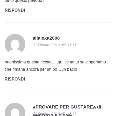
tanto questo periodo !
RISPONDI
alialexa2006
11 Ottobre 2010 alle 11:11
buonissima questa ricetta…..qui ce tanto sole speriamo
che rimane ancora per un po…un bacio
RISPONDI
ஃPROVARE PER GUSTAREஃ di
11 Ottobre 2010 alle 11:16
ஜиαтαℓια e ριиαஓ