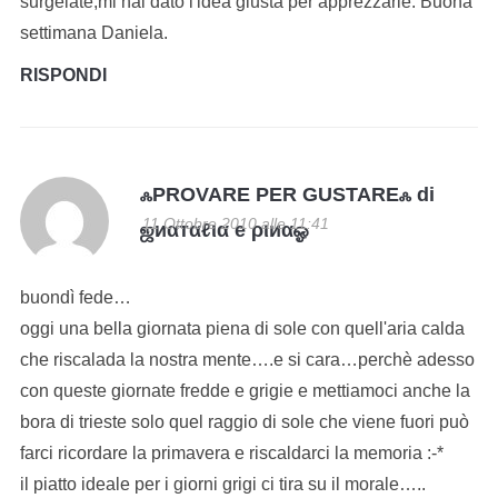
surgelate,mi hai dato l'idea giusta per apprezzarle. Buona
settimana Daniela.
RISPONDI
ஃPROVARE PER GUSTAREஃ di
11 Ottobre 2010 alle 11:41
ஜиαтαℓια e ριиαஓ
buondì fede…
oggi una bella giornata piena di sole con quell'aria calda
che riscalada la nostra mente….e si cara…perchè adesso
con queste giornate fredde e grigie e mettiamoci anche la
bora di trieste solo quel raggio di sole che viene fuori può
farci ricordare la primavera e riscaldarci la memoria :-*
il piatto ideale per i giorni grigi ci tira su il morale…..