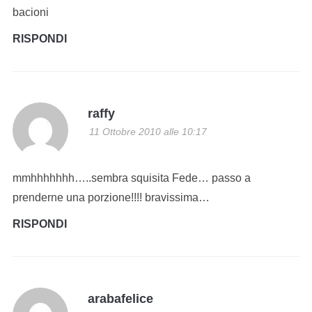
bacioni
RISPONDI
raffy
11 Ottobre 2010 alle 10:17
mmhhhhhhh…..sembra squisita Fede… passo a
prenderne una porzione!!!! bravissima…
RISPONDI
arabafelice